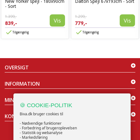
New Yorker spejl - 180x90cm
Dalton Spejl 67x193cm - Sort
- Sort
1.399,-
1.299,-
Vis
Vis
839,-
779,-
Tilgængelig
Tilgængelig
OVERSIGT
INFORMATION
MIN KONTO
🍪 COOKIE-POLITIK
Biva.dk bruger cookies til
KONTAKT OS
- Nødvendige funktioner
- Forbedring af brugeroplevelsen
- Statistik og webanalyse
- Markedsføring