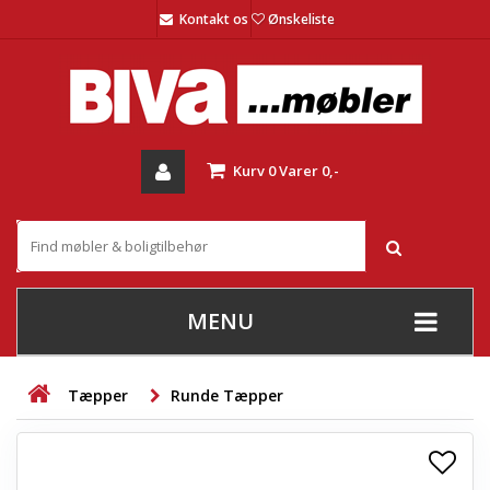
Kontakt os
Ønskeliste
Kurv
0
Varer
0,-
MENU
+
SOFAER
Tæpper
Runde Tæpper
+
STUE
+
SPISESTUE