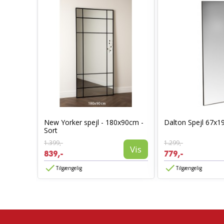
New Yorker spejl - 180x90cm -
Dalton Spejl 67x1
50cm
Sort
Vis
1.399,-
1.299,-
Vis
839,-
779,-
Tilgængelig
Tilgængelig