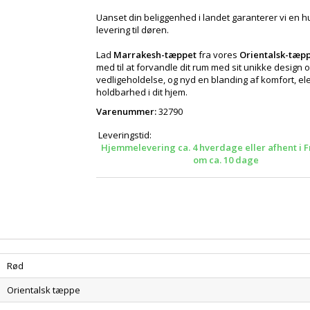
Uanset din beliggenhed i landet garanterer vi en hu
levering til døren.
Lad
Marrakesh-tæppet
fra vores
Orientalsk-tæp
med til at forvandle dit rum med sit unikke design o
vedligeholdelse, og nyd en blanding af komfort, e
holdbarhed i dit hjem.
Varenummer:
32790
Leveringstid:
Hjemmelevering ca. 4 hverdage eller afhent i F
om ca. 10 dage
Rød
Orientalsk tæppe