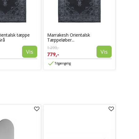
ientalsk tæppe
Marrakesh Orientalsk
Marrake
Grå
Tæppeløber...
Oriental
1.299,-
1.699,-
Vis
Vis
779,-
1.019,-
Tilgængelig
Tilgæn
TILBUD