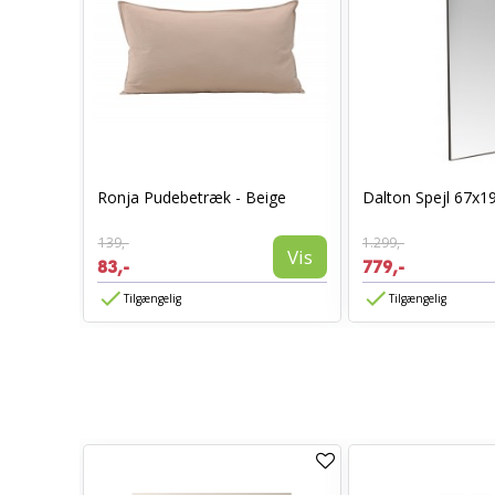
bord
Ronja Pudebetræk - Beige
Dalton Spejl 67x1
139,-
1.299,-
Vis
Vis
83,-
779,-
Tilgængelig
Tilgængelig