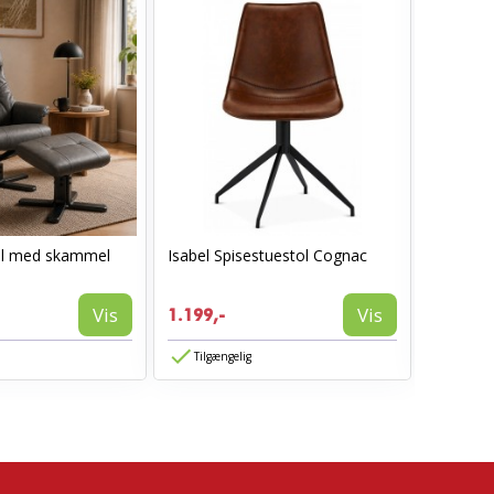
ol med skammel
Isabel Spisestuestol Cognac
AVA spis
1.199,-
Vis
Vis
1.199,-
774,-
Tilgængelig
Tilgæn