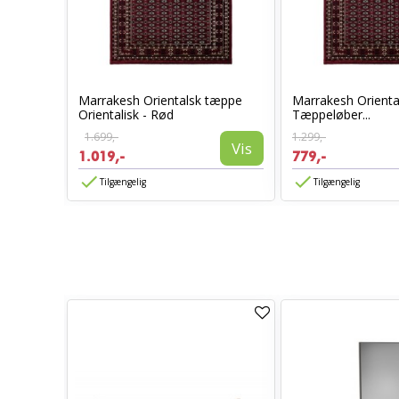
ppe
Marrakesh Orientalsk tæppe
Marrakesh Orienta
Orientalisk - Rød
Tæppeløber...
1.699,-
1.299,-
Vis
Vis
1.019,-
779,-
Tilgængelig
Tilgængelig