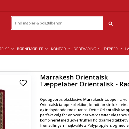
RELSE
BØRNEMØBLER
KONTOR
OPBEVARING
TÆPPER
L
Marrakesh Orientalsk
Tæppeløber Orientalisk - Rø
Opdag vores eksklusive
Marrakesh-tæppe
fra vo
Orientalsk tæppekollektion, kendt for sin luksuriøs
og indbydende rød nuance. Dette
Orientalisk tæp
perfekt valg for enhver, der værdsætter elegance og
kombineret med uovertruffen holdbarhed takket 
fremstillingen i højkvalitets Polypropylen, og med 