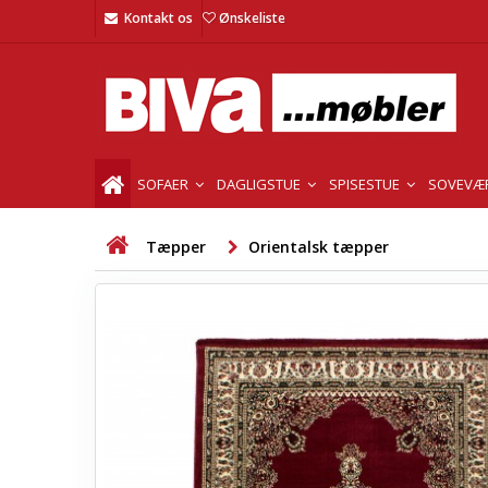
Kontakt os
Ønskeliste
SOFAER
DAGLIGSTUE
SPISESTUE
SOVEVÆ
Tæpper
Orientalsk tæpper