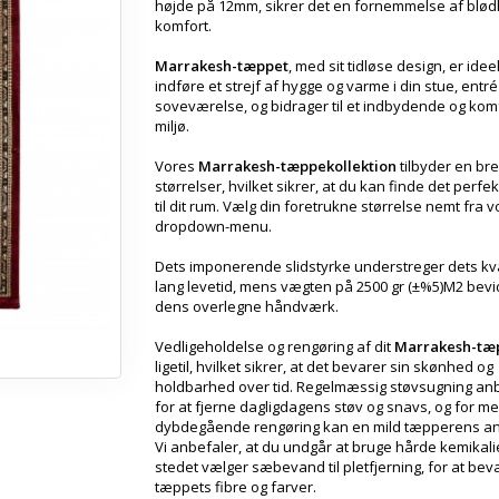
højde på 12mm, sikrer det en fornemmelse af blø
komfort.
Marrakesh-tæppet
, med sit tidløse design, er ideelt
indføre et strejf af hygge og varme i din stue, entré
soveværelse, og bidrager til et indbydende og kom
miljø.
Vores
Marrakesh-tæppekollektion
tilbyder en bre
størrelser, hvilket sikrer, at du kan finde det perfe
til dit rum. Vælg din foretrukne størrelse nemt fra 
dropdown-menu.
Dets imponerende slidstyrke understreger dets kva
lang levetid, mens vægten på 2500 gr (±%5)M2 bev
dens overlegne håndværk.
Vedligeholdelse og rengøring af dit
Marrakesh-tæ
ligetil, hvilket sikrer, at det bevarer sin skønhed og
holdbarhed over tid. Regelmæssig støvsugning an
for at fjerne dagligdagens støv og snavs, og for m
dybdegående rengøring kan en mild tæpperens a
Vi anbefaler, at du undgår at bruge hårde kemikalie
stedet vælger sæbevand til pletfjerning, for at bev
tæppets fibre og farver.