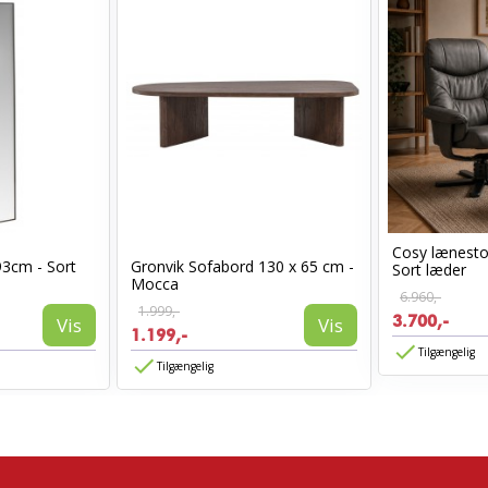
Cosy lænest
93cm - Sort
Gronvik Sofabord 130 x 65 cm -
Sort læder
Mocca
6.960,-
1.999,-
3.700,-
Vis
Vis
1.199,-
Tilgængelig
Tilgængelig