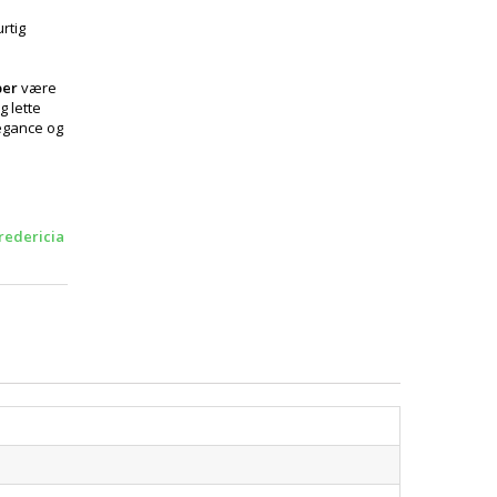
rtig
per
være
g lette
legance og
redericia