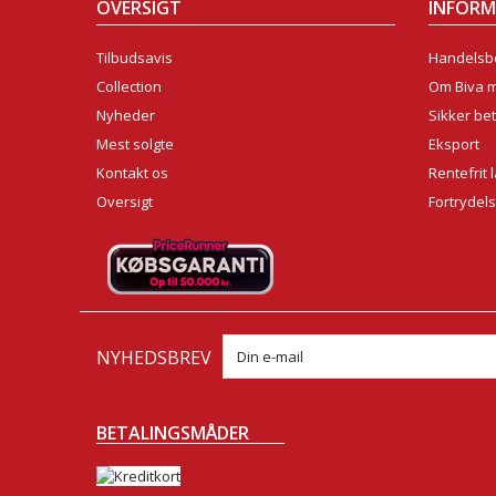
OVERSIGT
INFOR
Tilbudsavis
Handelsbe
Collection
Om Biva 
Nyheder
Sikker bet
Mest solgte
Eksport
Kontakt os
Rentefrit 
Oversigt
Fortrydel
NYHEDSBREV
BETALINGSMÅDER