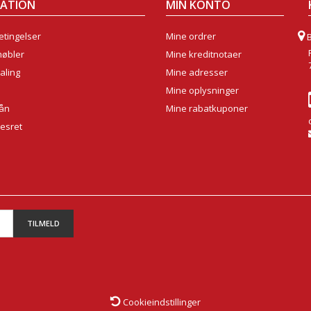
MATION
MIN KONTO
tingelser
Mine ordrer
møbler
Mine kreditnotaer
aling
Mine adresser
Mine oplysninger
lån
Mine rabatkuponer
sesret
TILMELD
Cookieindstillinger