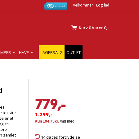
Velkommen
Log ind
Kurv
0
Varer
0,-
AMPER
HAVE
LAGERSALG
OUTLET
d
779,-
res
e tekstur
1.299,-
pe
er et
 stil,
være
en samlet
14 dages fortrydelse