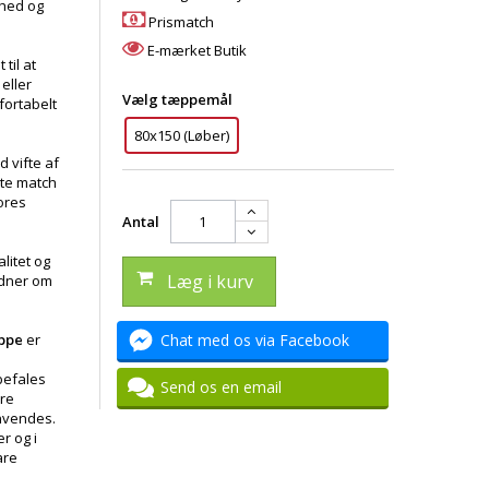
dhed og
Prismatch
E-mærket Butik
 til at
 eller
Vælg tæppemål
fortabelt
80x150 (Løber)
d vifte af
kte match
vores
Antal
litet og
Læg i kurv
idner om
ppe
er
Chat med os via Facebook
befales
Send os en email
ere
nvendes.
r og i
are