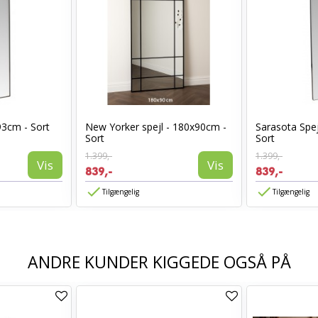
93cm - Sort
New Yorker spejl - 180x90cm -
Sarasota Spej
Sort
Sort
1.399,-
1.399,-
Vis
Vis
839,-
839,-
Tilgængelig
Tilgængelig
ANDRE KUNDER KIGGEDE OGSÅ PÅ