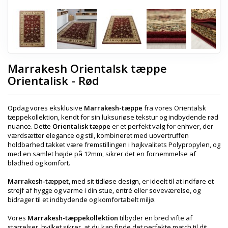
Marrakesh Orientalsk tæppe
Orientalisk - Rød
Opdag vores eksklusive
Marrakesh-tæppe
fra vores Orientalsk
tæppekollektion, kendt for sin luksuriøse tekstur og indbydende rød
nuance. Dette
Orientalisk tæppe
er et perfekt valg for enhver, der
værdsætter elegance og stil, kombineret med uovertruffen
holdbarhed takket være fremstillingen i højkvalitets Polypropylen, og
med en samlet højde på 12mm, sikrer det en fornemmelse af
blødhed og komfort.
Marrakesh-tæppet
, med sit tidløse design, er ideelt til at indføre et
strejf af hygge og varme i din stue, entré eller soveværelse, og
bidrager til et indbydende og komfortabelt miljø.
Vores
Marrakesh-tæppekollektion
tilbyder en bred vifte af
størrelser, hvilket sikrer, at du kan finde det perfekte match til dit