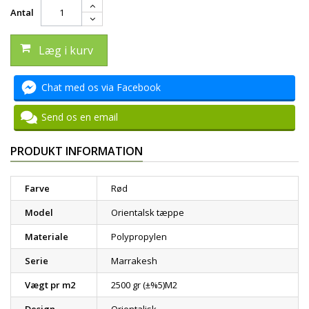
Antal
Læg i kurv
Chat med os via Facebook
Send os en email
PRODUKT INFORMATION
Farve
Rød
Model
Orientalsk tæppe
Materiale
Polypropylen
Serie
Marrakesh
Vægt pr m2
2500 gr (±%5)M2