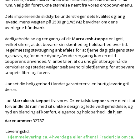
rum. Vælg din foretrukne størrelse nemt fra vores dropdown-menu.
Dets imponerende slidstyrke understreger dets kvalitet og lang
levetid, mens vægten på 2500 gr (±%5)M2 bevidner om dens
overlegne håndværk.
Vedligeholdelse og rengøring af dit
Marrakesh-tæppe
er ligetil,
hvilket sikrer, at det bevarer sin skønhed og holdbarhed over tid.
Regelmæssig støvsugning anbefales for at fjerne dagligdagens støv
og snavs, og for mere dybdegående rengøring kan en mild
tæpperens anvendes. Vi anbefaler, at du undgår at bruge hårde
kemikalier og i stedet vælger sæbevand til pletfjerning, for at bevare
tæppets fibre og farver.
Uanset din beliggenhed i landet garanterer vi en hurtig levering til
døren.
Lad
Marrakesh-tæppet
fra vores
Orientalsk-tæpper
være med til at
forvandle dit rum med sit unikke design og lette vedligeholdelse, og
nyd en blanding af komfort, elegance og holdbarhed i dit hjem.
Varenummer:
32787
Leveringstid:
Hjemmelevering ca. 4 hverdage eller afhent i Fredericia om ca.