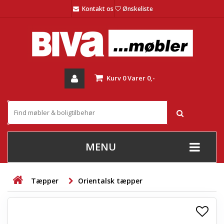
Kontakt os
Ønskeliste
Kurv
0
Varer
0,-
MENU
+
SOFAER
Tæpper
Orientalsk tæpper
+
STUE
+
SPISESTUE