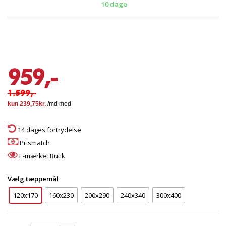
10 dage
959,-
1.599,-
14 dages fortrydelse
Prismatch
E-mærket Butik
Vælg tæppemål
120x170
160x230
200x290
240x340
300x400