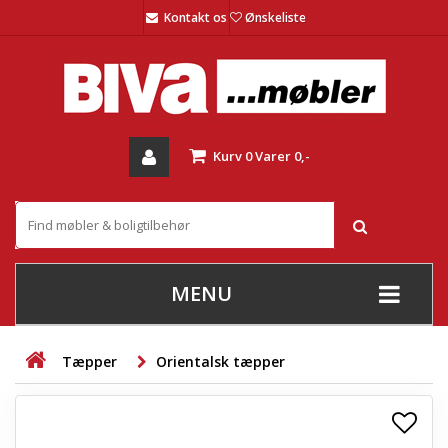
Kontakt os
Ønskeliste
Kurv
0
Varer
0,-
MENU
+
SOFAER
Tæpper
Orientalsk tæpper
+
STUE
+
SPISESTUE