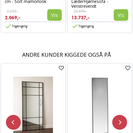
cm - Sort mamorlook
LæderHjørnesofa -
Venstrevendt
2.299,-
22.896,-
Vis
Vis
2.069,-
13.737,-
Tilgængelig
Tilgængelig
ANDRE KUNDER KIGGEDE OGSÅ PÅ