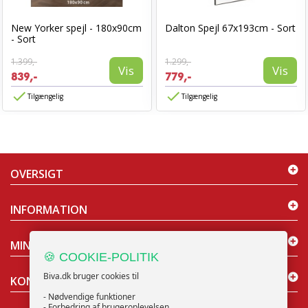
New Yorker spejl - 180x90cm
Dalton Spejl 67x193cm - Sort
- Sort
1.399,-
1.299,-
Vis
Vis
839,-
779,-
Tilgængelig
Tilgængelig
OVERSIGT
INFORMATION
MIN KONTO
🍪 COOKIE-POLITIK
Biva.dk bruger cookies til
KONTAKT OS
- Nødvendige funktioner
- Forbedring af brugeroplevelsen