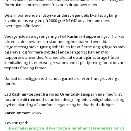
foretrukne størrelse nemt fra vores dropdown-menu.
Dets imponerende slidstyrke understreger dets kvalitet og lang
levetid, mens vægten på 2000 gr (±%5)M2 bevidner om dens
overlegne håndværk.
Vedligeholdelse og rengøring af dit
Kashmir-tæppe
er ligetil, hvilket
sikrer, at det bevarer sin skønhed og holdbarhed over tid.
Regelmæssig støvsugning anbefales for at fjerne dagligdagens støv
og snavs, og for mere dybdegående rengøring kan en mild
tæpperens anvendes. Vi anbefaler, at du undgår at bruge hårde
kemikalier og i stedet vælger sæbevand til pletfjerning, for at bevare
tæppets fibre og farver.
Uanset din beliggenhed i landet garanterer vi en hurtig levering til
døren.
Lad
Kashmir-tæppet
fra vores
Orientalsk-tæpper
være med til at
forvandle dit rum med sit unikke design og lette vedligeholdelse, og
nyd en blanding af komfort, elegance og holdbarhed i dit hjem.
Varenummer:
32595
Leveringstid:
Hjemmelevering ca. 4 hverdage eller afhent i Fredericia om ca.