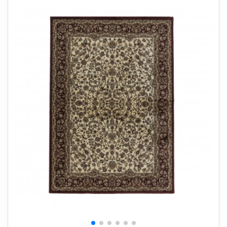
+
SOVEVÆRELSE
+
BØRNEMØBLER
+
KONTORMØBLER
+
OPBEVARING
+
TÆPPER
+
LAMPER
+
HAVEMØBLER
+
ENTREMØBLER
SPAR PENGE PÅ UDVALGTE VARER