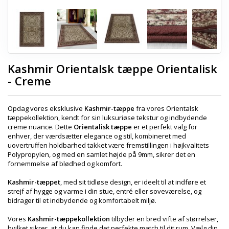
Kashmir Orientalsk tæppe Orientalisk
- Creme
Opdag vores eksklusive
Kashmir-tæppe
fra vores Orientalsk
tæppekollektion, kendt for sin luksuriøse tekstur og indbydende
creme nuance. Dette
Orientalisk tæppe
er et perfekt valg for
enhver, der værdsætter elegance og stil, kombineret med
uovertruffen holdbarhed takket være fremstillingen i højkvalitets
Polypropylen, og med en samlet højde på 9mm, sikrer det en
fornemmelse af blødhed og komfort.
Kashmir-tæppet
, med sit tidløse design, er ideelt til at indføre et
strejf af hygge og varme i din stue, entré eller soveværelse, og
bidrager til et indbydende og komfortabelt miljø.
Vores
Kashmir-tæppekollektion
tilbyder en bred vifte af størrelser,
hvilket sikrer, at du kan finde det perfekte match til dit rum. Vælg din