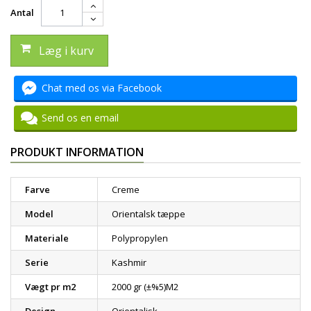
Antal
Læg i kurv
Chat med os via Facebook
Send os en email
PRODUKT INFORMATION
Farve
Creme
Model
Orientalsk tæppe
Materiale
Polypropylen
Serie
Kashmir
Vægt pr m2
2000 gr (±%5)M2