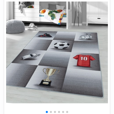
+
SOVEVÆRELSE
+
BØRNEMØBLER
+
KONTORMØBLER
+
OPBEVARING
+
TÆPPER
+
LAMPER
+
HAVEMØBLER
+
ENTREMØBLER
SPAR PENGE PÅ UDVALGTE VARER