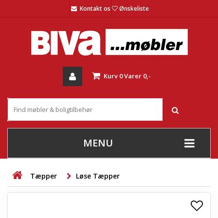
Kontakt os
Ønskeliste
Kurv
0
Varer
0,-
MENU
+
SOFAER
Tæpper
Løse Tæpper
+
STUE
+
SPISESTUE