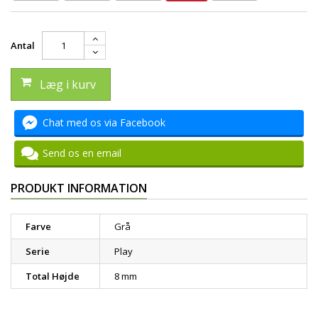
Antal
Læg i kurv
Chat med os via Facebook
Send os en email
PRODUKT INFORMATION
Farve
Grå
Serie
Play
Total Højde
8 mm