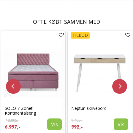
OFTE KØBT SAMMEN MED
TILBUD
SOLO 7-Zonet
Neptun skrivebord
Kontinentalseng
13.995,-
1.499,-
Vis
Vis
6.997,-
992,-