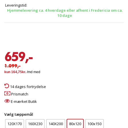
Leveringstid:
Hjemmelevering ca. 4 hverdage eller afhent i Fredericia om ca.
10 dage
659,-
1.099,-
14 dages fortrydelse
Prismatch
E-mærket Butik
Vælg tæppemål
120X170
160X230
140X200
80x120
100x150