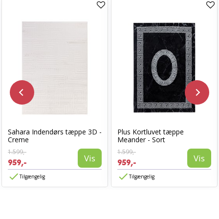
Sahara Indendørs tæppe 3D -
Plus Kortluvet tæppe
Creme
Meander - Sort
1.599,-
1.599,-
Vis
Vis
959,-
959,-
Tilgængelig
Tilgængelig