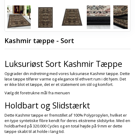
Kashmir tæppe - Sort
Luksuriøst Sort Kashmir Tæppe
Opgrader din indretning med vores luksuriøse Kashmir tæppe. Dette
løse tæppe tilfører varme og elegance til ethvert rum i dit hjem. Det
er ikke blot et tæppe, det er et statement om stil og komfort.
Vælg dit foretrukne mål fra menuen
Holdbart og Slidstærkt
Dette Kashmir tæppe er fremstillet af 100% Polypropylen, hvilket er
en type syntetiske fibre kendt for deres ekstreme slidstyrke. Med en
holdbarhed på 320.000 Cycles og en total højde på 9 mm er dette
tæppe skabt til at holde i lang tid.