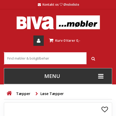
Kontakt os
Ønskeliste
Kurv
0
Varer
0,-
MENU
+
SOFAER
Tæpper
Løse Tæpper
+
STUE
+
SPISESTUE