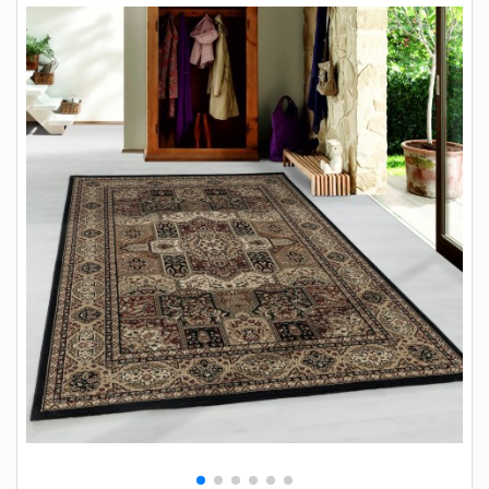
+
SOVEVÆRELSE
+
BØRNEMØBLER
+
KONTORMØBLER
+
OPBEVARING
+
TÆPPER
+
LAMPER
+
HAVEMØBLER
+
ENTREMØBLER
SPAR PENGE PÅ UDVALGTE VARER