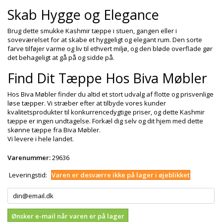
Skab Hygge og Elegance
Brug dette smukke Kashmir tæppe i stuen, gangen eller i
soveværelset for at skabe et hyggeligt og elegant rum. Den sorte
farve tilføjer varme og liv til ethvert miljø, og den bløde overflade gør
det behageligt at gå på og sidde på.
Find Dit Tæppe Hos Biva Møbler
Hos Biva Møbler finder du altid et stort udvalg af flotte og prisvenlige
løse tæpper. Vi stræber efter at tilbyde vores kunder
kvalitetsprodukter til konkurrencedygtige priser, og dette Kashmir
tæppe er ingen undtagelse. Forkæl dig selv og dit hjem med dette
skønne tæppe fra Biva Møbler.
Vi levere i hele landet.
Varenummer:
29636
Leveringstid:
Varen er desværre ikke på lager i øjeblikket
Ønsker e-mail når varen er på lager