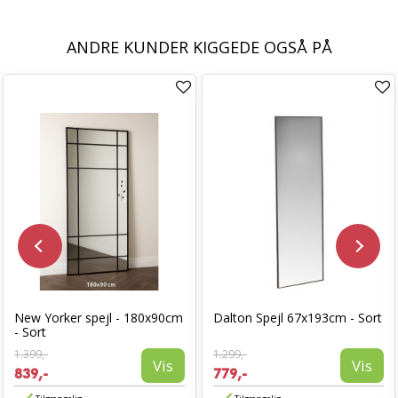
ANDRE KUNDER KIGGEDE OGSÅ PÅ
New Yorker spejl - 180x90cm
Dalton Spejl 67x193cm - Sort
- Sort
1.399,-
1.299,-
Vis
Vis
839,-
779,-