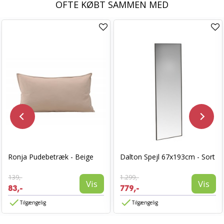
OFTE KØBT SAMMEN MED
Ronja Pudebetræk - Beige
Dalton Spejl 67x193cm - Sort
139,-
1.299,-
Vis
Vis
83,-
779,-
Tilgængelig
Tilgængelig