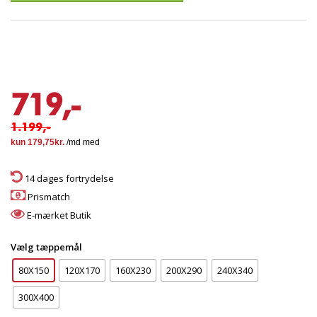
719,-
1.199,-
14 dages fortrydelse
Prismatch
E-mærket Butik
Vælg tæppemål
80X150
120X170
160X230
200X290
240X340
300X400