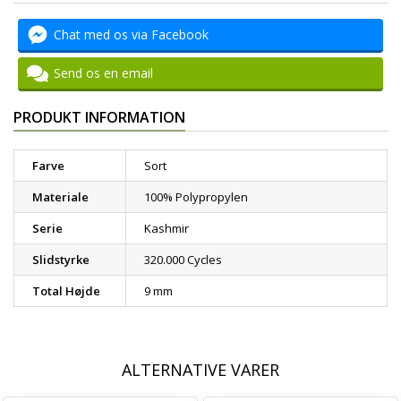
Chat med os via Facebook
Send os en email
PRODUKT INFORMATION
Farve
Sort
Materiale
100% Polypropylen
Serie
Kashmir
Slidstyrke
320.000 Cycles
Total Højde
9 mm
ALTERNATIVE VARER