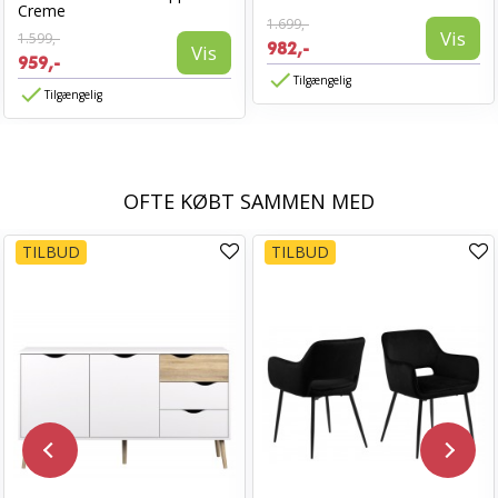
Creme
1.699,-
Vis
1.599,-
982,-
Vis
959,-
Tilgængelig
Tilgængelig
OFTE KØBT SAMMEN MED
TILBUD
TILBUD