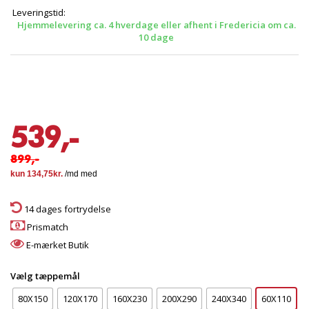
Leveringstid:
Hjemmelevering ca. 4 hverdage eller afhent i Fredericia om ca.
10 dage
539,-
899,-
14 dages fortrydelse
Prismatch
E-mærket Butik
Vælg tæppemål
80X150
120X170
160X230
200X290
240X340
60X110