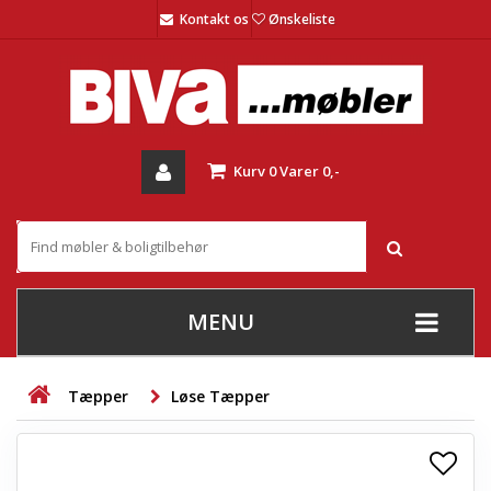
Kontakt os
Ønskeliste
Kurv
0
Varer
0,-
MENU
+
SOFAER
Tæpper
Løse Tæpper
+
STUE
+
SPISESTUE