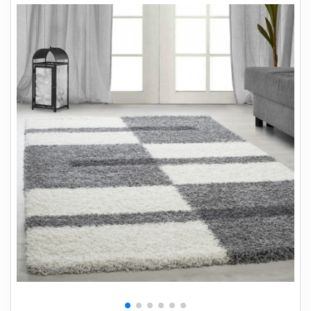
+
SOVEVÆRELSE
+
BØRNEMØBLER
+
KONTORMØBLER
+
OPBEVARING
+
TÆPPER
+
LAMPER
+
HAVEMØBLER
+
ENTREMØBLER
SPAR PENGE PÅ UDVALGTE VARER