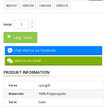
80X250
100X200
140X200
280X370
Antal
Læg i kurv
Chat med os via Facebook
Send os en email
PRODUKT INFORMATION
Farve
Lysegrå
Materiale
100% Polypropylen
Serie
Gala