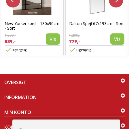
New Yorker spejl - 180x90cm
Dalton Spejl 67x193cm - Sort
- Sort
1.399,-
1.299,-
Vis
Vis
839,-
779,-
Tilgængelig
Tilgængelig
OVERSIGT
INFORMATION
MIN KONTO
KONTAKT OS