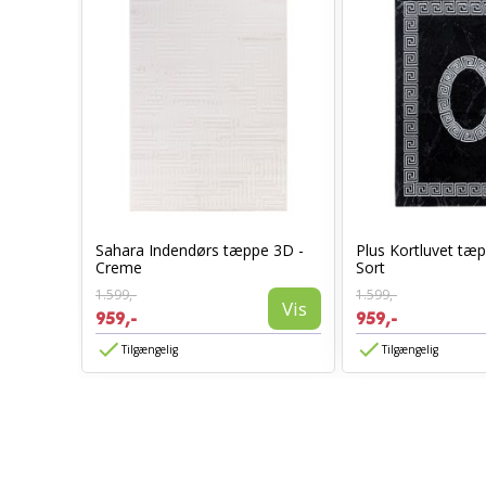
øber
Sahara Indendørs tæppe 3D -
Plus Kortluvet tæ
Creme
Sort
1.599,-
1.599,-
Vis
Vis
959,-
959,-
Tilgængelig
Tilgængelig