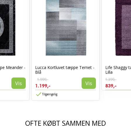
ppe Meander -
Lucca Kortluvet tæppe Ternet -
Life Shaggy
Blå
Lilla
1.999,-
1.399,-
Vis
Vis
1.199,-
839,-
Tilgængelig
OFTE KØBT SAMMEN MED