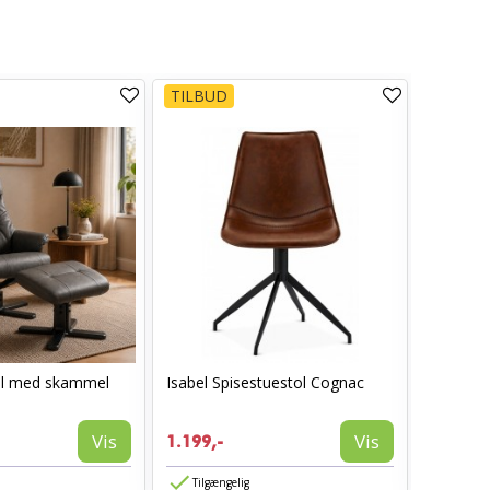
TILBUD
TILBUD
ol med skammel
Isabel Spisestuestol Cognac
AVA spis
1.199,-
Vis
Vis
1.199,-
774,-
Tilgængelig
Tilgæn