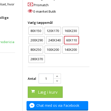
lset, hvor
Prismatch
E-mærket Butik
illige
Vælg tæppemål
80X150
120X170
160X230
200X290
240X340
60X110
redericia
80X250
100X200
140X200
280X370
Antal
Læg i kurv
Chat med os via Facebook