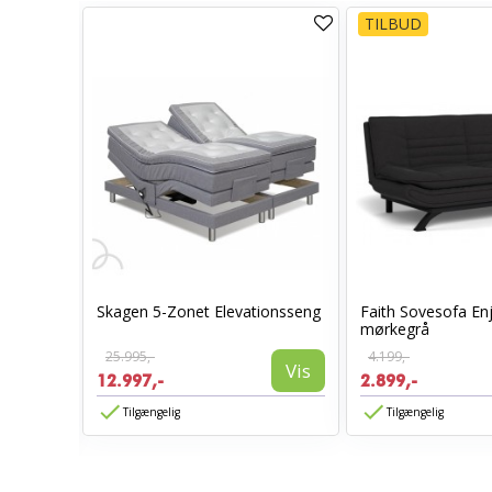
TILBUD
Skagen 5-Zonet Elevationsseng
Faith Sovesofa En
0 x 70 -
mørkegrå
25.995,-
4.199,-
Vis
12.997,-
2.899,-
Vis
Tilgængelig
Tilgængelig