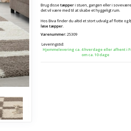
Brug disse
tæpper
i stuen, gangen eller i sovevære
det vil være med til at skabe et hyggeligt rum.
Hos Biva finder du altid et stort udvalg af flotte og
b
løse tæpper
.
Varenummer:
25309
Leveringstid:
Hjemmelevering ca. 4 hverdage eller afhent i F
om ca. 10 dage