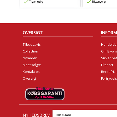
Tilgængelig
Tilgængelig
OVERSIGT
INFOR
Tilbudsavis
Handelsbe
Collection
Om Biva 
Nyheder
Sikker bet
Mest solgte
Eksport
Kontakt os
Rentefrit 
Oversigt
Fortrydel
NYHEDSBREV