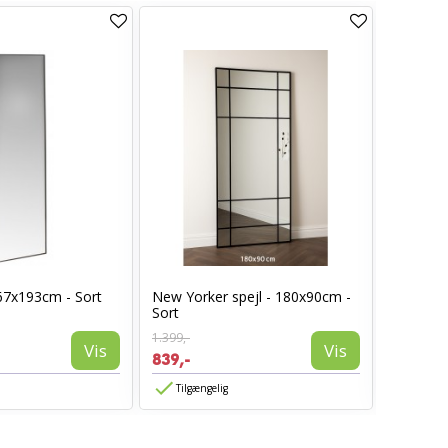
 67x193cm - Sort
New Yorker spejl - 180x90cm -
Sarasota
Sort
Sort
1.399,-
1.399,-
Vis
Vis
839,-
839,-
Tilgængelig
Tilgæn