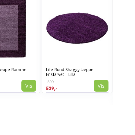
 tæppe Ramme -
Life Rund Shaggy tæppe
Hawaii K
Ensfarvet - Lilla
Grå
899,-
2.199,-
Vis
Vis
539,-
1.319,-
Tilgæn