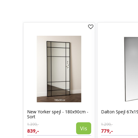
New Yorker spejl - 180x90cm -
Dalton Spejl 67x1
50cm
Sort
Vis
1.399,-
1.299,-
Vis
839,-
779,-