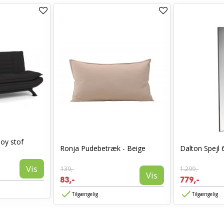
joy stof
Ronja Pudebetræk - Beige
Dalton Spejl
Vis
139,-
1.299,-
Vis
83,-
779,-
Tilgængelig
Tilgængelig