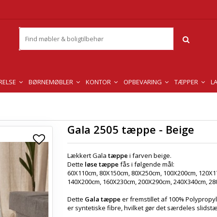
RELSE
BØRNEMØBLER
KONTOR
OPBEVARING
TÆPPER
L
Gala 2505 tæppe - Beige
Lækkert Gala
tæppe
i farven beige.
Dette
løse tæppe
fås i følgende mål:
60X110cm, 80X150cm, 80X250cm, 100X200cm, 120X1
140X200cm, 160X230cm, 200X290cm, 240X340cm, 2
Dette
Gala tæppe
er fremstillet af 100% Polypropy
er syntetiske fibre, hvilket gør det særdeles slidstæ