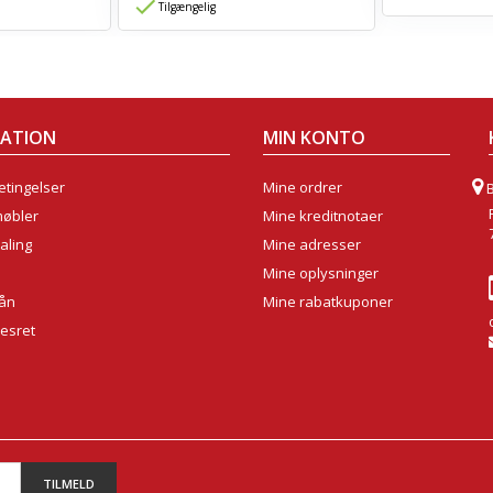
Tilgængelig
MATION
MIN KONTO
tingelser
Mine ordrer
møbler
Mine kreditnotaer
aling
Mine adresser
Mine oplysninger
lån
Mine rabatkuponer
sesret
TILMELD