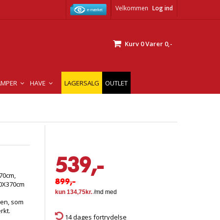
Velkommen
Log ind
Kurv
0
Varer
0,-
AMPER
HAVE
LAGERSALG
OUTLET
539,-
70cm,
899,-
80X370cm
len, som
rkt.
14 dages fortrydelse