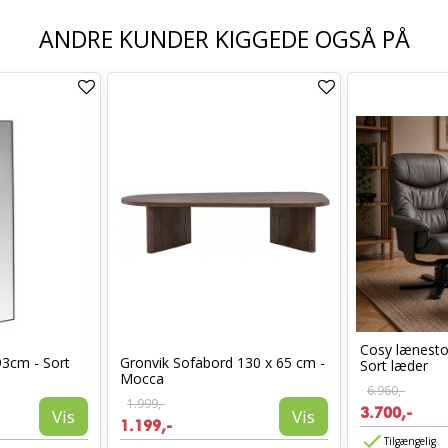
ANDRE KUNDER KIGGEDE OGSÅ PÅ
Cosy lænest
93cm - Sort
Gronvik Sofabord 130 x 65 cm -
Sort læder
Mocca
6.960,-
1.999,-
3.700,-
Vis
Vis
1.199,-
Tilgængelig