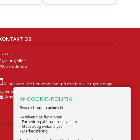
KONTAKT OS
Biva.dk
Fuglsang Allé 2
7000 Fredericia
Vi besvare alle henvendelser på chatten alle ugens dage
og email Mandag til Fredag
Skriv til os
🍪 COOKIE-POLITIK
Biva.dk bruger cookies til
- Nødvendige funktioner
- Forbedring af brugeroplevelsen
- Statistik og webanalyse
- Markedsføring
FØLG OS