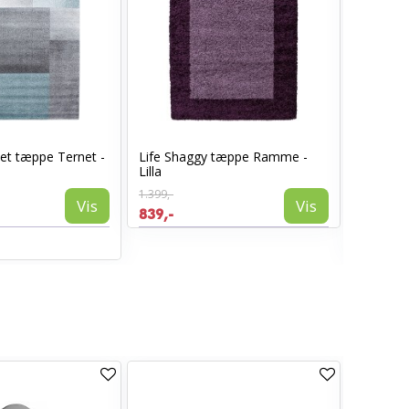
et tæppe Ternet -
Life Shaggy tæppe Ramme -
Life Ru
Lilla
Ensfarvet
1.399,-
899,-
Vis
Vis
839,-
539,-
Tilgæn
TILBUD