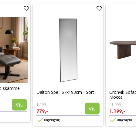
ed skammel
Dalton Spejl 67x193cm - Sort
Gronvik Sofa
Mocca
Vis
1.299,-
1.999,-
Vis
779,-
1.199,-
Tilgængelig
Tilgængelig