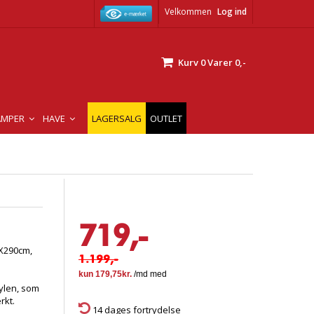
Velkommen
Log ind
Kurv
0
Varer
0,-
AMPER
HAVE
LAGERSALG
OUTLET
719,-
X290cm,
1.199,-
pylen, som
rkt.
14 dages fortrydelse