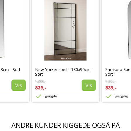
93cm - Sort
New Yorker spejl - 180x90cm -
Sarasota Spej
Sort
Sort
1.399,-
1.399,-
Vis
Vis
839,-
839,-
Tilgængelig
Tilgængelig
ANDRE KUNDER KIGGEDE OGSÅ PÅ