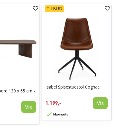
TILBUD
TILBUD
Isabel Spisestuestol Cognac
I_Oregon
bord 130 x 65 cm -
læderlo
999,-
Vis
1.199,-
594,-
Vis
Tilgængelig
Tilgæn