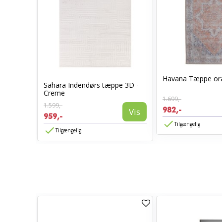
Havana Tæppe or
nsfarvet
Sahara Indendørs tæppe 3D -
Creme
1.699,-
1.599,-
982,-
Vis
Vis
959,-
Tilgængelig
Tilgængelig