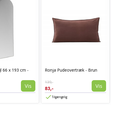
I_Oregon
l 66 x 193 cm -
Ronja Pudeovertræk - Brun
læderlo
999,-
139,-
594,-
Vis
Vis
83,-
Tilgæn
Tilgængelig