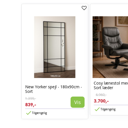
Cosy lænestol m
New Yorker spejl - 180x90cm -
50cm
Sort læder
Sort
6.960,-
Vis
1.399,-
3.700,-
Vis
839,-
Tilgængelig
Tilgængelig