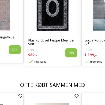
ange/blue
Plus Kortluvet tæppe Meander -
Lucca Kortluv
Sort
Blå
Vis
1.599,-
1.999,-
Vis
959,-
1.199,-
Tilgængelig
Tilgængelig
OFTE KØBT SAMMEN MED