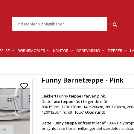
RELSE
BØRNEMØBLER
KONTOR
OPBEVARING
TÆPPER
L
Funny Børnetæppe - Pink
Lækkert Funny
tæppe
i farven pink.
Dette
løse tæppe
fås i følgende mål:
80X150cm, 120X170cm, 140X200cm, 160X230cm, 200
120X120cm rundt, 160X160cm rundt
Dette
Funny tæppe
er fremstillet af 100% Polypro
er syntetiske fibre, hvilket gør det særdeles slidstæ