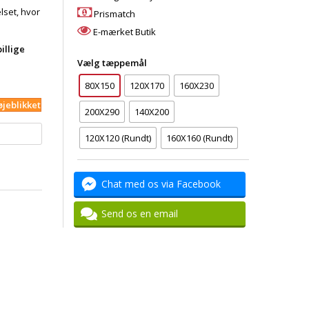
lset, hvor
Prismatch
E-mærket Butik
billige
Vælg tæppemål
80X150
120X170
160X230
øjeblikket
200X290
140X200
120X120 (Rundt)
160X160 (Rundt)
Chat med os via Facebook
Send os en email