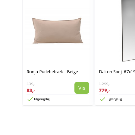
0 x 70 -
Ronja Pudebetræk - Beige
Dalton Spejl 67x1
139,-
1.299,-
Vis
Vis
83,-
779,-
Tilgængelig
Tilgængelig