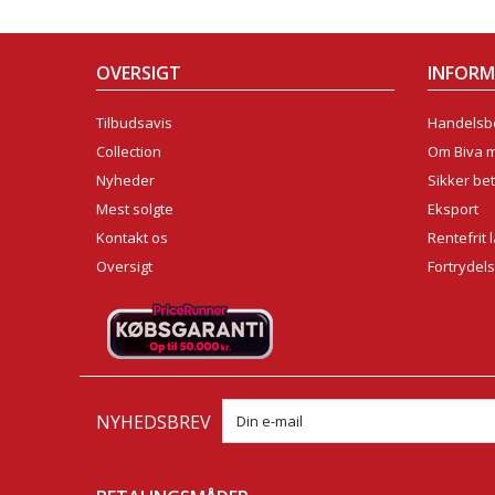
OVERSIGT
INFOR
Tilbudsavis
Handelsbe
Collection
Om Biva 
Nyheder
Sikker bet
Mest solgte
Eksport
Kontakt os
Rentefrit 
Oversigt
Fortrydel
NYHEDSBREV