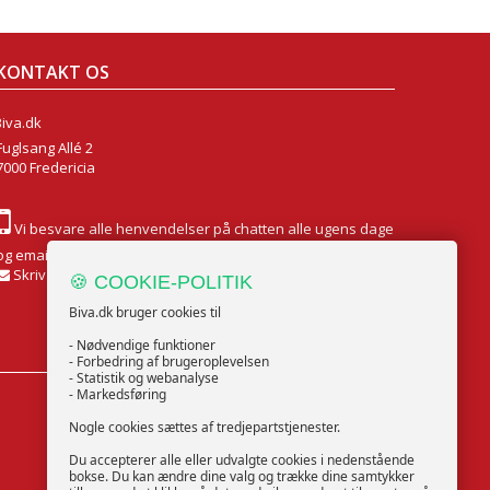
KONTAKT OS
Biva.dk
Fuglsang Allé 2
7000 Fredericia
Vi besvare alle henvendelser på chatten alle ugens dage
og email Mandag til Fredag
Skriv til os
🍪 COOKIE-POLITIK
Biva.dk bruger cookies til
- Nødvendige funktioner
- Forbedring af brugeroplevelsen
- Statistik og webanalyse
- Markedsføring
FØLG OS
Nogle cookies sættes af tredjepartstjenester.
Du accepterer alle eller udvalgte cookies i nedenstående
bokse. Du kan ændre dine valg og trække dine samtykker