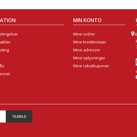
MATION
MIN KONTO
tingelser
Mine ordrer
møbler
Mine kreditnotaer
aling
Mine adresser
Mine oplysninger
lån
Mine rabatkuponer
sesret
TILMELD