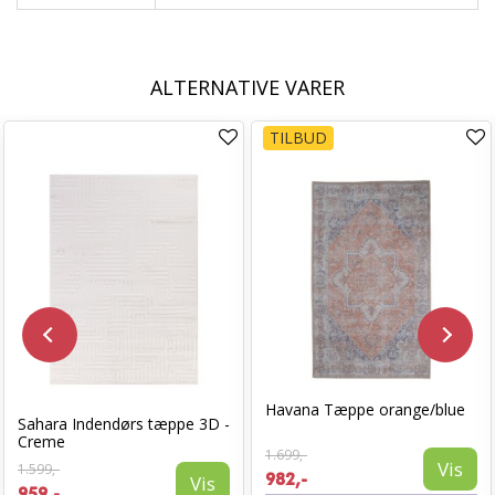
ALTERNATIVE VARER
TILBUD
Havana Tæppe orange/blue
Sahara Indendørs tæppe 3D -
Creme
1.699,-
Vis
1.599,-
982,-
Vis
959,-