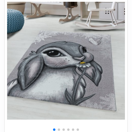
+
SOVEVÆRELSE
+
BØRNEMØBLER
+
KONTORMØBLER
+
OPBEVARING
+
TÆPPER
+
LAMPER
+
HAVEMØBLER
+
ENTREMØBLER
SPAR PENGE PÅ UDVALGTE VARER