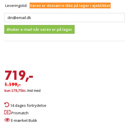
Leveringstid:
Varen er desværre ikke på lager i øjeblikket
Ønsker e-mail når varen er på lager
719,-
1.199,-
14 dages fortrydelse
Prismatch
E-mærket Butik