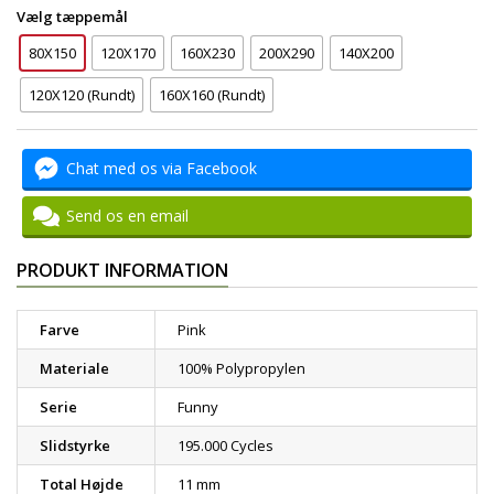
Vælg tæppemål
80X150
120X170
160X230
200X290
140X200
120X120 (Rundt)
160X160 (Rundt)
Chat med os via Facebook
Send os en email
PRODUKT INFORMATION
Farve
Pink
Materiale
100% Polypropylen
Serie
Funny
Slidstyrke
195.000 Cycles
Total Højde
11 mm