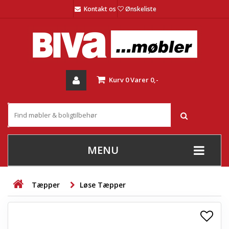
Kontakt os
Ønskeliste
Kurv
0
Varer
0,-
MENU
+
SOFAER
Tæpper
Løse Tæpper
+
STUE
+
SPISESTUE