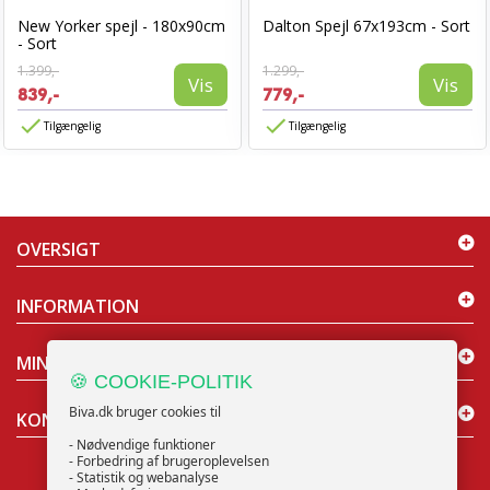
New Yorker spejl - 180x90cm
Dalton Spejl 67x193cm - Sort
- Sort
1.399,-
1.299,-
Vis
Vis
839,-
779,-
Tilgængelig
Tilgængelig
OVERSIGT
INFORMATION
MIN KONTO
🍪 COOKIE-POLITIK
Biva.dk bruger cookies til
KONTAKT OS
- Nødvendige funktioner
- Forbedring af brugeroplevelsen
- Statistik og webanalyse