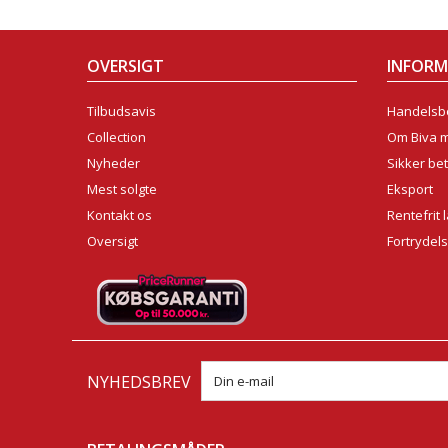
OVERSIGT
INFOR
Tilbudsavis
Handelsbe
Collection
Om Biva 
Nyheder
Sikker bet
Mest solgte
Eksport
Kontakt os
Rentefrit 
Oversigt
Fortrydel
NYHEDSBREV