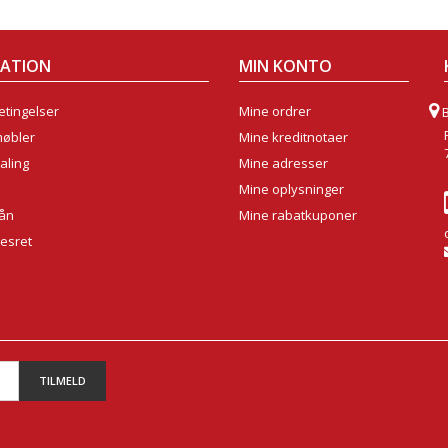
MATION
MIN KONTO
tingelser
Mine ordrer
møbler
Mine kreditnotaer
aling
Mine adresser
Mine oplysninger
lån
Mine rabatkuponer
sesret
TILMELD