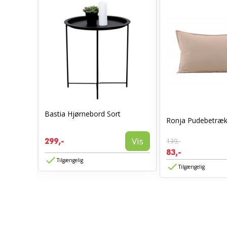
Bastia Hjørnebord Sort
0 x 70 -
Ronja Pudebetræk
Vis
299,-
139,-
Vis
83,-
Tilgængelig
Tilgængelig