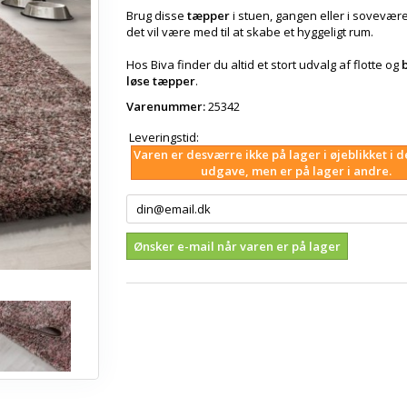
Brug disse
tæpper
i stuen, gangen eller i sovevære
det vil være med til at skabe et hyggeligt rum.
Hos Biva finder du altid et stort udvalg af flotte og
b
løse tæpper
.
Varenummer:
25342
Leveringstid:
Varen er desværre ikke på lager i øjeblikket i 
udgave, men er på lager i andre.
Ønsker e-mail når varen er på lager