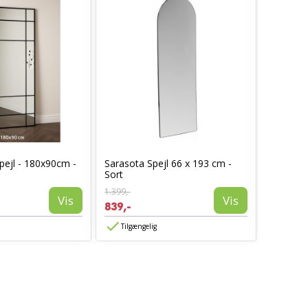
pejl - 180x90cm -
Sarasota Spejl 66 x 193 cm -
Ronja P
Sort
1.399,-
139,-
Vis
Vis
839,-
83,-
Tilgængelig
Tilgæn