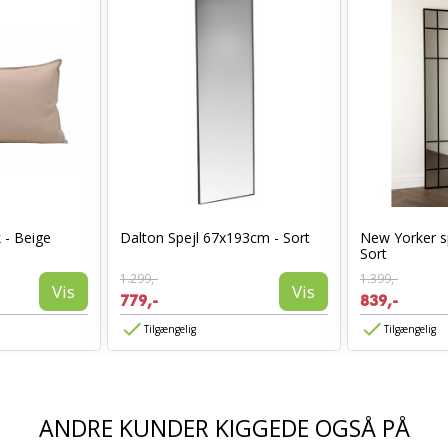
 - Beige
Dalton Spejl 67x193cm - Sort
New Yorker s
Sort
1.299,-
1.399,-
Vis
Vis
779,-
839,-
Tilgængelig
Tilgængelig
ANDRE KUNDER KIGGEDE OGSÅ PÅ