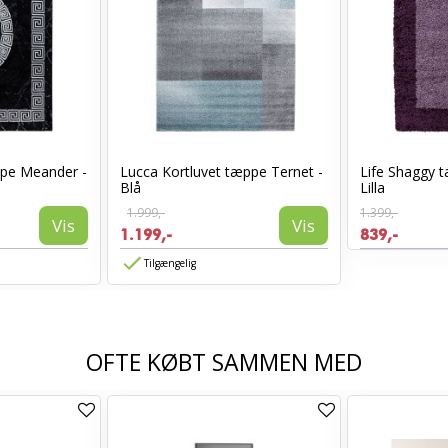
ppe Meander -
Lucca Kortluvet tæppe Ternet -
Life Shaggy
Blå
Lilla
1.999,-
1.399,-
Vis
Vis
1.199,-
839,-
Tilgængelig
OFTE KØBT SAMMEN MED