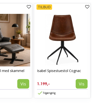
TILBUD
TILBUD
ol med skammel
Isabel Spisestuestol Cognac
AVA spis
1.199,-
Vis
Vis
1.199,-
774,-
Tilgængelig
Tilgæn