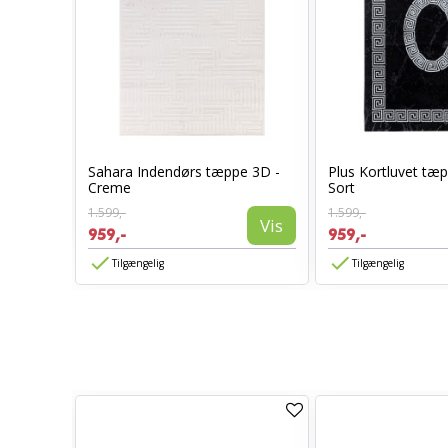
øber
Sahara Indendørs tæppe 3D -
Plus Kortluvet tæ
Creme
Sort
1.599,-
1.599,-
Vis
Vis
959,-
959,-
Tilgængelig
Tilgængelig