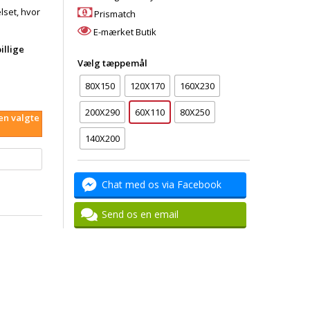
lset, hvor
Prismatch
E-mærket Butik
illige
Vælg tæppemål
80X150
120X170
160X230
200X290
60X110
80X250
den valgte
140X200
Chat med os via Facebook
Send os en email