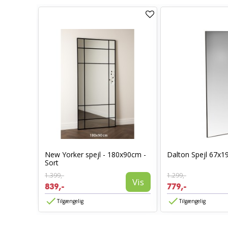
New Yorker spejl - 180x90cm -
Dalton Spejl 67x1
50cm
Sort
Vis
1.399,-
1.299,-
Vis
839,-
779,-
Tilgængelig
Tilgængelig