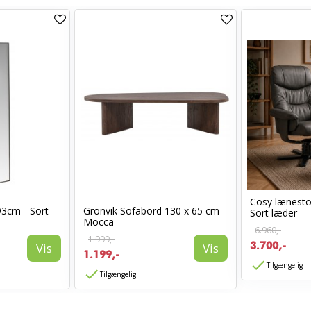
Cosy lænest
93cm - Sort
Gronvik Sofabord 130 x 65 cm -
Sort læder
Mocca
6.960,-
1.999,-
3.700,-
Vis
Vis
1.199,-
Tilgængelig
Tilgængelig