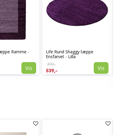
 tæppe Ramme -
Life Rund Shaggy tæppe
Hawaii K
Ensfarvet - Lilla
Grå
899,-
2.199,-
Vis
Vis
539,-
1.319,-
Tilgæn