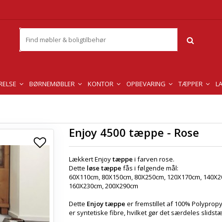
RELSE
BØRNEMØBLER
KONTOR
OPBEVARING
TÆPPER
L
Enjoy 4500 tæppe - Rose
Lækkert Enjoy
tæppe
i farven rose.
Dette
løse tæppe
fås i følgende mål:
60X110cm, 80X150cm, 80X250cm, 120X170cm, 140X2
160X230cm, 200X290cm
Dette
Enjoy tæppe
er fremstillet af 100% Polyprop
er syntetiske fibre, hvilket gør det særdeles slidstæ