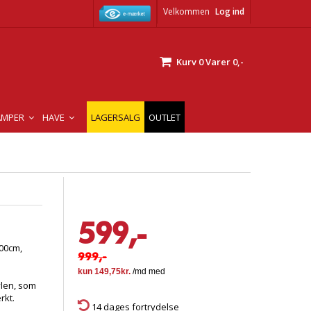
Velkommen
Log ind
Kurv
0
Varer
0,-
AMPER
HAVE
LAGERSALG
OUTLET
599,-
00cm,
999,-
ylen, som
rkt.
14 dages fortrydelse