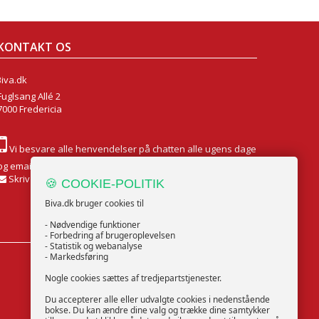
KONTAKT OS
Biva.dk
Fuglsang Allé 2
7000 Fredericia
Vi besvare alle henvendelser på chatten alle ugens dage
og email Mandag til Fredag
Skriv til os
🍪 COOKIE-POLITIK
Biva.dk bruger cookies til
- Nødvendige funktioner
- Forbedring af brugeroplevelsen
- Statistik og webanalyse
- Markedsføring
FØLG OS
Nogle cookies sættes af tredjepartstjenester.
Du accepterer alle eller udvalgte cookies i nedenstående
bokse. Du kan ændre dine valg og trække dine samtykker