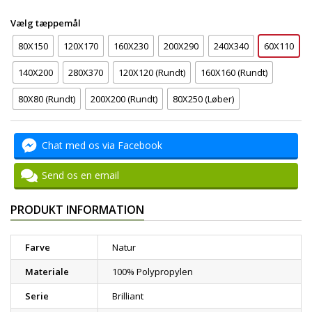
Vælg tæppemål
80X150
120X170
160X230
200X290
240X340
60X110
140X200
280X370
120X120 (Rundt)
160X160 (Rundt)
80X80 (Rundt)
200X200 (Rundt)
80X250 (Løber)
Chat med os via Facebook
Send os en email
PRODUKT INFORMATION
Farve
Natur
Materiale
100% Polypropylen
Serie
Brilliant