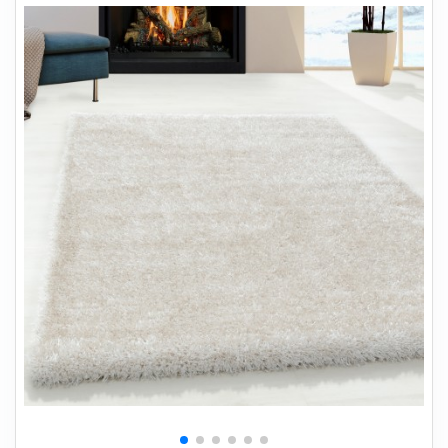
+
SOVEVÆRELSE
+
BØRNEMØBLER
+
KONTORMØBLER
+
OPBEVARING
+
TÆPPER
+
LAMPER
+
HAVEMØBLER
+
ENTREMØBLER
SPAR PENGE PÅ UDVALGTE VARER