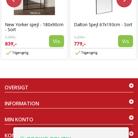
New Yorker spejl - 180x90cm
Dalton Spejl 67x193cm - Sort
- Sort
1.399,-
1.299,-
Vis
Vis
839,-
779,-
Tilgængelig
Tilgængelig
OVERSIGT
INFORMATION
MIN KONTO
KONTAKT OS