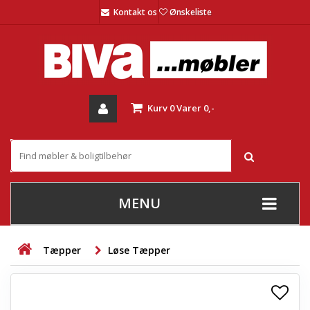
Kontakt os
Ønskeliste
Kurv
0
Varer
0,-
MENU
+
SOFAER
Tæpper
Løse Tæpper
+
STUE
+
SPISESTUE