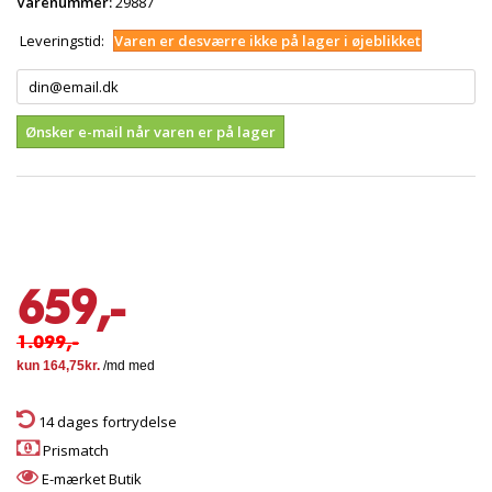
Varenummer:
29887
Leveringstid:
Varen er desværre ikke på lager i øjeblikket
Ønsker e-mail når varen er på lager
659,-
1.099,-
14 dages fortrydelse
Prismatch
E-mærket Butik