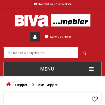
Kontakt os
Ønskeliste
Kurv
0
Varer
0,-
MENU
+
SOFAER
Tæpper
Løse Tæpper
+
STUE
+
SPISESTUE