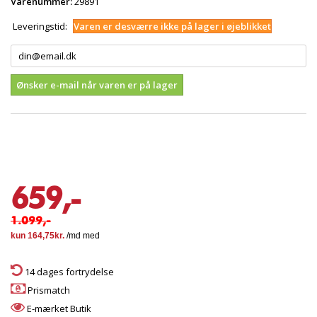
Varenummer:
29891
Leveringstid:
Varen er desværre ikke på lager i øjeblikket
Ønsker e-mail når varen er på lager
659,-
1.099,-
14 dages fortrydelse
Prismatch
E-mærket Butik