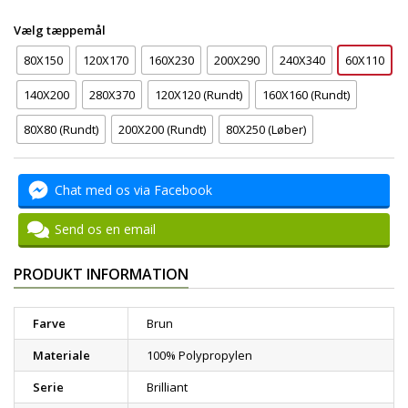
Vælg tæppemål
80X150
120X170
160X230
200X290
240X340
60X110
140X200
280X370
120X120 (Rundt)
160X160 (Rundt)
80X80 (Rundt)
200X200 (Rundt)
80X250 (Løber)
Chat med os via Facebook
Send os en email
PRODUKT INFORMATION
Farve
Brun
Materiale
100% Polypropylen
Serie
Brilliant