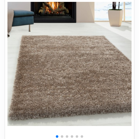
+
SOVEVÆRELSE
+
BØRNEMØBLER
+
KONTORMØBLER
+
OPBEVARING
+
TÆPPER
+
LAMPER
+
HAVEMØBLER
+
ENTREMØBLER
SPAR PENGE PÅ UDVALGTE VARER