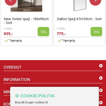
New Yorker spejl - 180x90cm
Dalton Spejl 67x193cm - Sort
- Sort
1.399,-
1.299,-
Vis
Vis
839,-
779,-
Tilgængelig
Tilgængelig
OVERSIGT
INFORMATION
MIN KONTO
🍪 COOKIE-POLITIK
Biva.dk bruger cookies til
KONTAKT OS