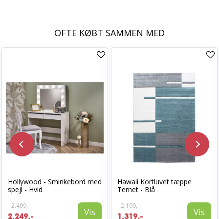
OFTE KØBT SAMMEN MED
Hollywood - Sminkebord med
Hawaii Kortluvet tæppe
spejl - Hvid
Ternet - Blå
2.499,-
2.199,-
Vis
Vis
2.249,-
1.319,-