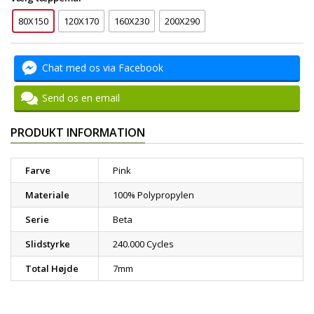
80X150
120X170
160X230
200X290
Chat med os via Facebook
Send os en email
PRODUKT INFORMATION
Farve
Pink
Materiale
100% Polypropylen
Serie
Beta
Slidstyrke
240.000 Cycles
Total Højde
7mm