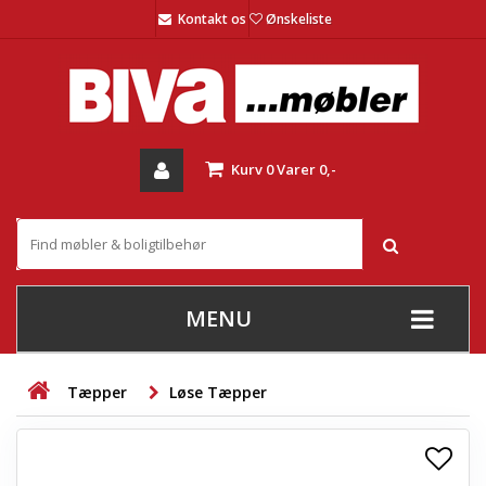
Kontakt os
Ønskeliste
Kurv
0
Varer
0,-
MENU
+
SOFAER
Tæpper
Løse Tæpper
+
STUE
+
SPISESTUE