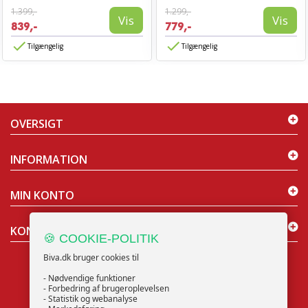
1.399,-
1.299,-
Vis
Vis
839,-
779,-
Tilgængelig
Tilgængelig
OVERSIGT
INFORMATION
MIN KONTO
KONTAKT OS
🍪 COOKIE-POLITIK
Biva.dk bruger cookies til
- Nødvendige funktioner
- Forbedring af brugeroplevelsen
- Statistik og webanalyse
NYHEDSBREV