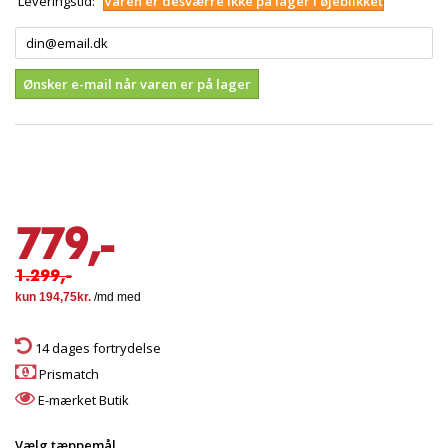
Leveringstid:
Varen er desværre ikke på lager i øjeblikket
Ønsker e-mail når varen er på lager
779,-
1.299,-
14 dages fortrydelse
Prismatch
E-mærket Butik
Vælg tæppemål