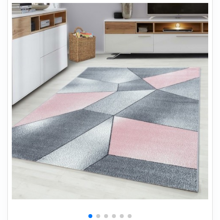
+
SOVEVÆRELSE
+
BØRNEMØBLER
+
KONTORMØBLER
+
OPBEVARING
+
TÆPPER
+
LAMPER
+
HAVEMØBLER
+
ENTREMØBLER
SPAR PENGE PÅ UDVALGTE VARER