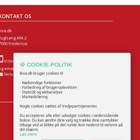
KONTAKT OS
Biva.dk
Fuglsang Allé 2
7000 Fredericia
Vi besvare alle henvendelser på chatten alle ugens dage
🍪 COOKIE-POLITIK
og email Mandag til Fredag
Biva.dk bruger cookies til
Skriv til os
- Nødvendige funktioner
- Forbedring af brugeroplevelsen
- Statistik og webanalyse
- Markedsføring
Nogle cookies sættes af tredjepartstjenester.
FØLG OS
Du accepterer alle eller udvalgte cookies i nedenstående
bokse. Du kan ændre dine valg og trække dine samtykker
tilbage ved at klikke på det runde ikon nederst til venstre på
din skærm.
Læs mere