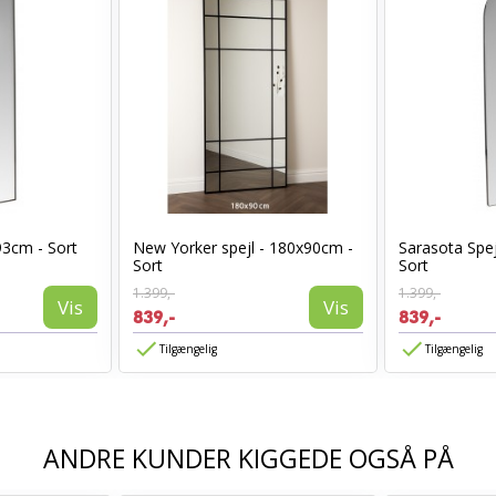
93cm - Sort
New Yorker spejl - 180x90cm -
Sarasota Spej
Sort
Sort
1.399,-
1.399,-
Vis
Vis
839,-
839,-
Tilgængelig
Tilgængelig
ANDRE KUNDER KIGGEDE OGSÅ PÅ