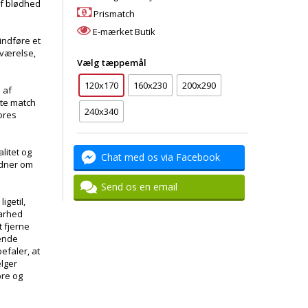
af blødhed
Prismatch
E-mærket Butik
 indføre et
eværelse,
Vælg tæppemål
120x170
160x230
200x290
 af
kte match
240x340
vores
litet og
Chat med os via Facebook
idner om
Send os en email
ligetil,
barhed
 fjerne
ende
efaler, at
ælger
bre og