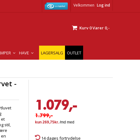
Velkommen
Log ind
Kurv
0
Varer
0,-
AMPER
HAVE
LAGERSALG
OUTLET
vet -
1.079,-
tluvet
g
1.799,-
 et
 stil,
være
d en
14 dages fortrydelse