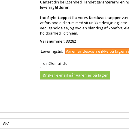
Uanset din beliggenhed i landet garanterer vi en hu
levering til døren.
Lad
Style-tæppet
fra vores
Kortluvet-tæpper
være
at forvandle dit rum med sit unikke design og lette
vedligeholdelse, og nyd en blanding af komfort, e
holdbarhed i dit hjem.
Varenummer:
33282
Leveringstid:
Varen er desværre ikke på lager i 
Ønsker e-mail når varen er på lager
Grå