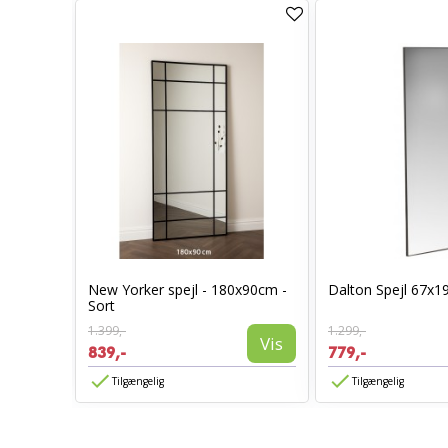
New Yorker spejl - 180x90cm -
Dalton Spejl 67x1
50cm
Sort
Vis
1.399,-
1.299,-
Vis
839,-
779,-
Tilgængelig
Tilgængelig