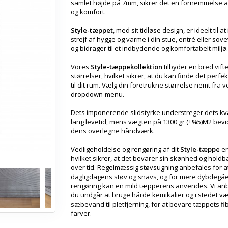
samlet højde på 7mm, sikrer det en fornemmelse 
og komfort.
Style-tæppet
, med sit tidløse design, er ideelt til at
strejf af hygge og varme i din stue, entré eller sov
og bidrager til et indbydende og komfortabelt miljø.
Vores
Style-tæppekollektion
tilbyder en bred vifte
størrelser, hvilket sikrer, at du kan finde det perfe
til dit rum. Vælg din foretrukne størrelse nemt fra 
dropdown-menu.
Dets imponerende slidstyrke understreger dets kva
lang levetid, mens vægten på 1300 gr (±%5)M2 bev
dens overlegne håndværk.
Vedligeholdelse og rengøring af dit
Style-tæppe
er 
hvilket sikrer, at det bevarer sin skønhed og hold
over tid. Regelmæssig støvsugning anbefales for at
dagligdagens støv og snavs, og for mere dybdegå
rengøring kan en mild tæpperens anvendes. Vi anb
du undgår at bruge hårde kemikalier og i stedet v
sæbevand til pletfjerning, for at bevare tæppets fi
farver.