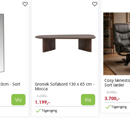
Cosy lænest
93cm - Sort
Gronvik Sofabord 130 x 65 cm -
Sort læder
Mocca
6.960,-
1.999,-
3.700,-
Vis
Vis
1.199,-
Tilgængelig
Tilgængelig