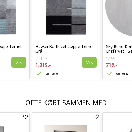
æppe Ternet -
Hawaii Kortluvet tæppe Ternet -
Sky Rund Kor
Grå
Ensfarvet - S
2.199,-
1.199,-
Vis
Vis
1.319,-
719,-
Tilgængelig
Tilgængelig
OFTE KØBT SAMMEN MED