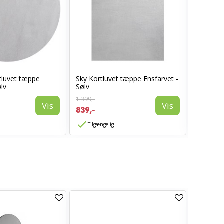
tluvet tæppe
Sky Kortluvet tæppe Ensfarvet -
Sky Kort
ølv
Sølv
Ensfarve
1.399,-
899,-
Vis
Vis
839,-
539,-
Tilgængelig
Tilgæn
TILBUD