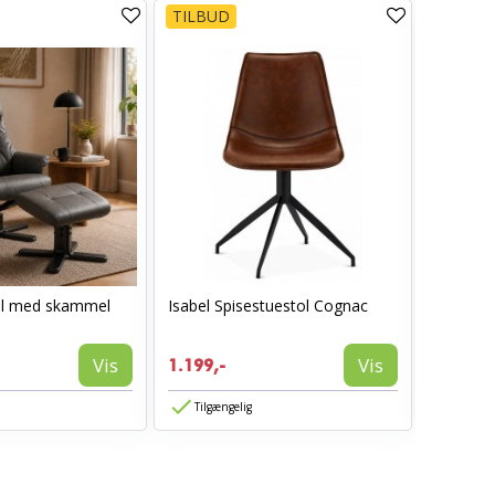
TILBUD
TILBUD
ol med skammel
Isabel Spisestuestol Cognac
I_Oregon
læderlo
999,-
Vis
Vis
1.199,-
594,-
Tilgængelig
Tilgæn