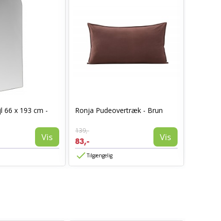
I_Oregon
l 66 x 193 cm -
Ronja Pudeovertræk - Brun
læderlo
999,-
139,-
594,-
Vis
Vis
83,-
Tilgæn
Tilgængelig