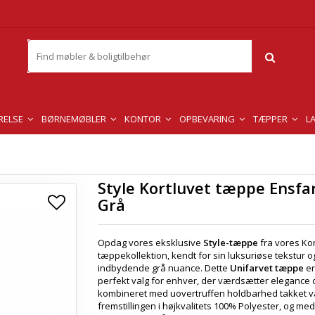
RELSE
BØRNEMØBLER
KONTOR
OPBEVARING
TÆPPER
L
Style Kortluvet tæppe Ensfar
Grå
Opdag vores eksklusive
Style-tæppe
fra vores Kor
tæppekollektion, kendt for sin luksuriøse tekstur o
indbydende grå nuance. Dette
Unifarvet tæppe
er
perfekt valg for enhver, der værdsætter elegance og
kombineret med uovertruffen holdbarhed takket 
fremstillingen i højkvalitets 100% Polyester, og me