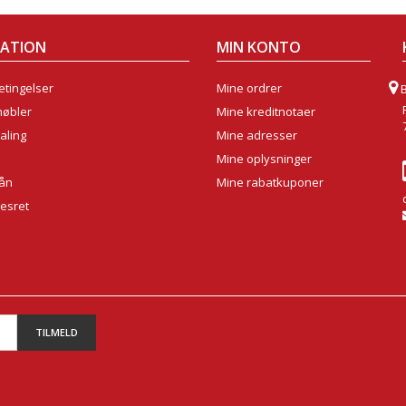
MATION
MIN KONTO
tingelser
Mine ordrer
møbler
Mine kreditnotaer
aling
Mine adresser
Mine oplysninger
lån
Mine rabatkuponer
sesret
TILMELD