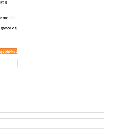
rtig
 med til
legance og
øjeblikket