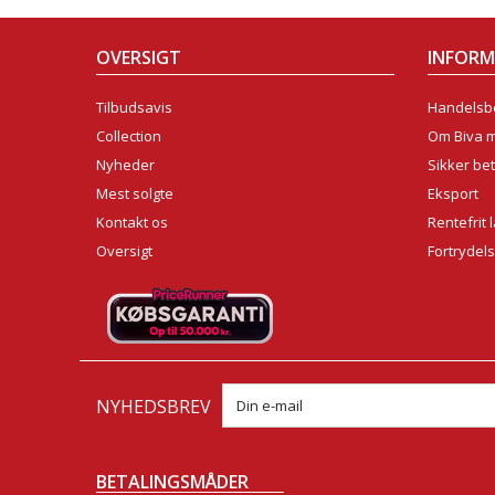
OVERSIGT
INFOR
Tilbudsavis
Handelsbe
Collection
Om Biva 
Nyheder
Sikker bet
Mest solgte
Eksport
Kontakt os
Rentefrit 
Oversigt
Fortrydel
NYHEDSBREV
BETALINGSMÅDER