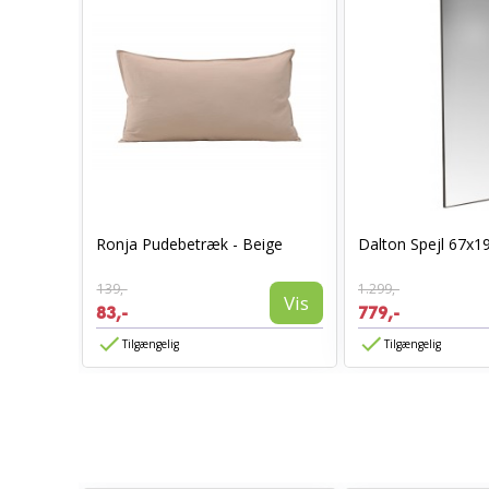
0 x 70 -
Ronja Pudebetræk - Beige
Dalton Spejl 67x1
139,-
1.299,-
Vis
Vis
83,-
779,-
Tilgængelig
Tilgængelig