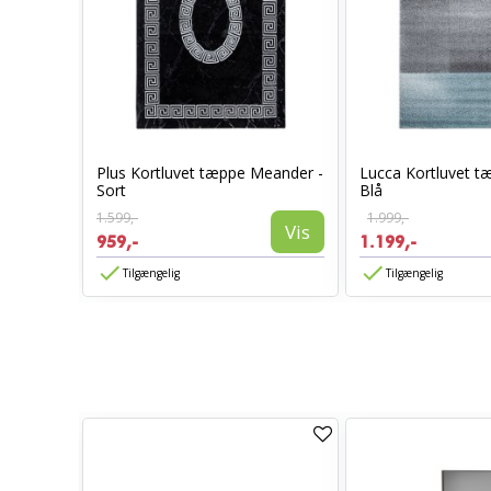
sfarvet -
Plus Kortluvet tæppe Meander -
Lucca Kortluvet t
Sort
Blå
1.599,-
1.999,-
Vis
Vis
959,-
1.199,-
Tilgængelig
Tilgængelig