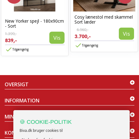
Cosy lænestol med skammel
New Yorker spejl - 180x90cm
Sort læder
- Sort
6.960,-
Vis
1.399,-
3.700,-
Vis
839,-
Tilgængelig
Tilgængelig
OVERSIGT
INFORMATION
MIN KONTO
🍪 COOKIE-POLITIK
Biva.dk bruger cookies til
KONTAKT OS