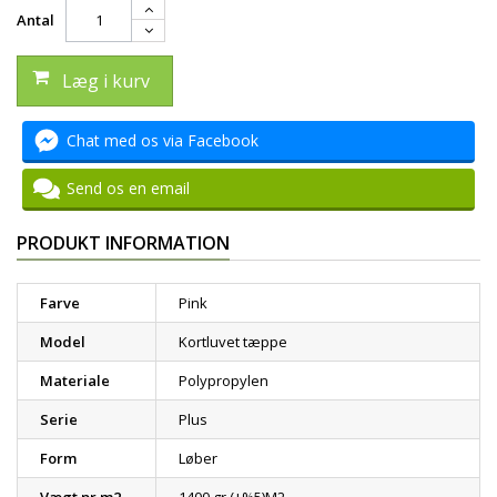
Antal
Læg i kurv
Chat med os via Facebook
Send os en email
PRODUKT INFORMATION
Farve
Pink
Model
Kortluvet tæppe
Materiale
Polypropylen
Serie
Plus
Form
Løber