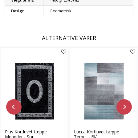
Vægt pr m2
1400 gr (±%5)M2
Design
Geometrisk
ALTERNATIVE VARER
Plus Kortluvet tæppe
Lucca Kortluvet tæppe
Meander - Sort
Ternet - Blå