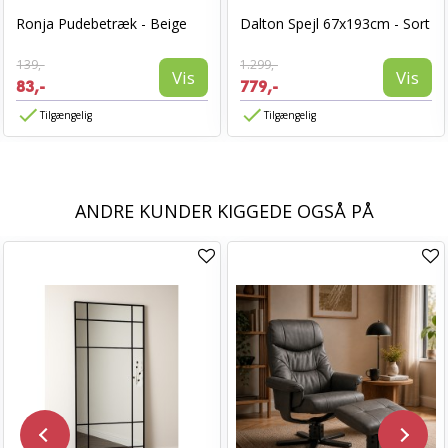
Ronja Pudebetræk - Beige
Dalton Spejl 67x193cm - Sort
139,-
1.299,-
Vis
Vis
83,-
779,-
Tilgængelig
Tilgængelig
ANDRE KUNDER KIGGEDE OGSÅ PÅ