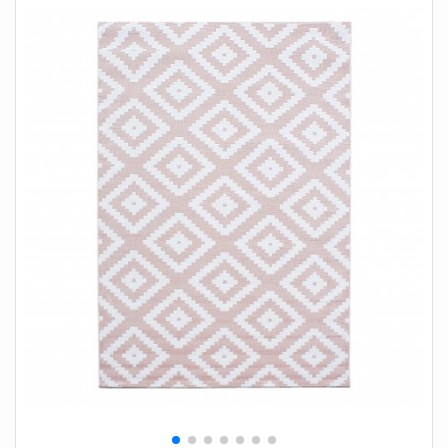
+
SOVEVÆRELSE
+
BØRNEMØBLER
+
KONTORMØBLER
+
OPBEVARING
+
TÆPPER
+
LAMPER
+
HAVEMØBLER
+
ENTREMØBLER
SPAR PENGE PÅ UDVALGTE VARER