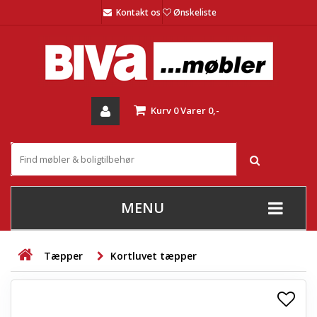
Kontakt os
Ønskeliste
Kurv
0
Varer
0,-
MENU
+
SOFAER
Tæpper
Kortluvet tæpper
+
STUE
+
SPISESTUE