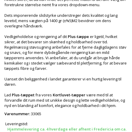
foretrukne størrelse nemt fra vores dropdown-menu.
Dets imponerende slidstyrke understreger dets kvalitet og lang
levetid, mens vægten på 1400 gr (±%5)M2 bevidner om dens
overlegne håndværk.
Vedligeholdelse og rengøring af dit
Plus-tæppe
er ligetil, hvilket
sikrer, at det bevarer sin skønhed og holdbarhed over tid.
Regelmæssig støvsugning anbefales for at fjerne dagligdagens støv
og snavs, og for mere dybdegående rengøring kan en mild
tæpperens anvendes. Vi anbefaler, at du undgår at bruge hårde
kemikalier og i stedet vælger sæbevand til pletfjerning, for at bevare
tæppets fibre og farver.
Uanset din beliggenhed i landet garanterer vi en hurtig levering til
døren.
Lad
Plus-tæppet
fra vores
Kortluvet-tæpper
være med til at
forvandle dit rum med sit unikke design og lette vedligeholdelse, og
nyd en blanding af komfort, elegance og holdbarhed i dit hjem.
Varenummer:
33065
Leveringstid:
Hjemmelevering ca. 4 hverdage eller afhent i Fredericia om ca.