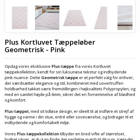
Plus Kortluvet Tæppeløber
Geometrisk - Pink
Opdag vores eksklusive
Plus-tæppe
fra vores Kortluvet
tæppekollektion, kendt for sin luksuriøse tekstur og indbydende
pink nuance. Dette
Geometrisk tæppe
er et perfekt valg for enhver,
der værdsætter elegance og stil, kombineret med uovertruffen
holdbarhed takket være fremstillingen i højkvalitets Polypropylen, og
med en samlet højde på 6mm, sikrer det en fornemmelse af blødhed
og komfort.
Plus-tæppet
, med sit tidløse design, er ideelt til at indføre et strejf af
hygge og varme i din stue, entré eller soveværelse, og bidrager til et
indbydende og komfortabelt miljø.
Vores
Plus-tæppekollektion
tilbyder en bred vifte af størrelser,
hvilket sikrer, at du kan finde det perfekte match til dit rum. Vælg din