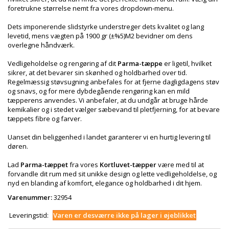
foretrukne størrelse nemt fra vores dropdown-menu.
Dets imponerende slidstyrke understreger dets kvalitet og lang
levetid, mens vægten på 1900 gr (±%5)M2 bevidner om dens
overlegne håndværk.
Vedligeholdelse og rengøring af dit
Parma-tæppe
er ligetil, hvilket
sikrer, at det bevarer sin skønhed og holdbarhed over tid.
Regelmæssig støvsugning anbefales for at fjerne dagligdagens støv
og snavs, og for mere dybdegående rengøring kan en mild
tæpperens anvendes. Vi anbefaler, at du undgår at bruge hårde
kemikalier og i stedet vælger sæbevand til pletfjerning, for at bevare
tæppets fibre og farver.
Uanset din beliggenhed i landet garanterer vi en hurtig levering til
døren.
Lad
Parma-tæppet
fra vores
Kortluvet-tæpper
være med til at
forvandle dit rum med sit unikke design og lette vedligeholdelse, og
nyd en blanding af komfort, elegance og holdbarhed i dit hjem.
Varenummer:
32954
Leveringstid:
Varen er desværre ikke på lager i øjeblikket