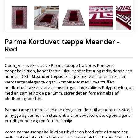
Parma Kortluvet tæppe Meander -
Rød
Opdag vores eksklusive
Parma-tæppe
fra vores Kortluvet
tæppekollektion, kendt for sin luksuriøse tekstur og indbydende rød
nuance. Dette
Meander tæppe
er et perfekt valg for enhver, der
værdsætter elegance og stil, kombineret med uovertruffen
holdbarhed takket være fremstillingen i højkvalitets Polypropylen, og
med en samlet højde på 12mm, sikrer det en fornemmelse af
blødhed og komfort.
Parma-tæppet
, med sit tidløse design, er ideelt til at indføre et strejf
af hygge og varme i din stue, entré eller soveværelse, og bidrager til
et indbydende og komfortabelt miljø.
Vores
Parma-tæppekollektion
tilbyder en bred vifte af størrelser,
hvilket sikrer, at du kan finde det perfekte match til dit rum. Vælg din