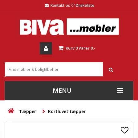
Kontakt os
Ønskeliste
Kurv
0
Varer
0,-
MENU
+
SOFAER
Tæpper
Kortluvet tæpper
+
STUE
+
SPISESTUE