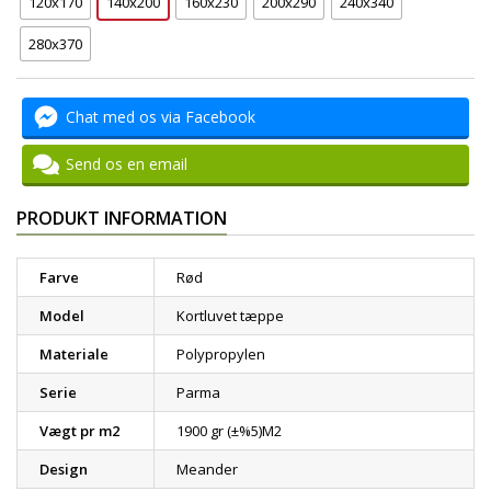
120x170
140x200
160x230
200x290
240x340
280x370
Chat med os via Facebook
Send os en email
PRODUKT INFORMATION
Farve
Rød
Model
Kortluvet tæppe
Materiale
Polypropylen
Serie
Parma
Vægt pr m2
1900 gr (±%5)M2
Design
Meander