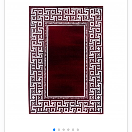
+
SOVEVÆRELSE
+
BØRNEMØBLER
+
KONTORMØBLER
+
OPBEVARING
+
TÆPPER
+
LAMPER
+
HAVEMØBLER
+
ENTREMØBLER
SPAR PENGE PÅ UDVALGTE VARER