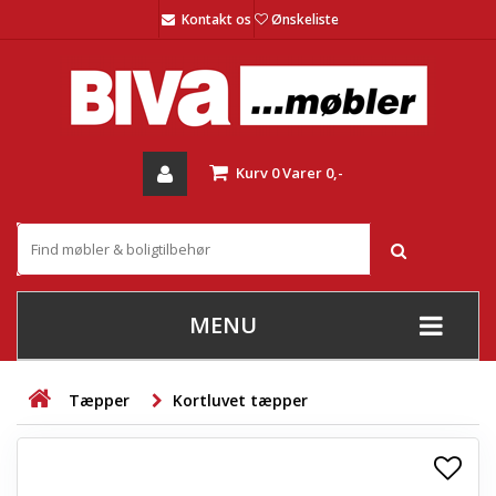
Kontakt os
Ønskeliste
Kurv
0
Varer
0,-
MENU
+
SOFAER
Tæpper
Kortluvet tæpper
+
STUE
+
SPISESTUE