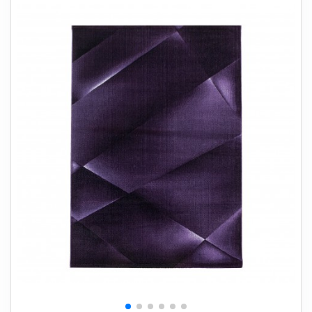
+
SOVEVÆRELSE
+
BØRNEMØBLER
+
KONTORMØBLER
+
OPBEVARING
+
TÆPPER
+
LAMPER
+
HAVEMØBLER
+
ENTREMØBLER
SPAR PENGE PÅ UDVALGTE VARER