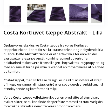
Costa Kortluvet tæppe Abstrakt - Lilla
Opdag vores eksklusive
Costa-tæppe
fra vores Kortluvet
tæppekollektion, kendt for sin luksuriøse tekstur og indbydende lilla
nuance. Dette
Abstrakt tæppe
er et perfekt valg for enhver, der
værdsætter elegance og stil, kombineret med uovertruffen
holdbarhed takket være fremstillingen i højkvalitets Polypropylen, og
med en samlet højde på 9mm, sikrer det en fornemmelse af blødhed
og komfort.
Costa-tæppet
, med sit tidløse design, er ideelt til at indføre et strejf
af hygge og varme i din stue, entré eller soveværelse, og bidrager til
et indbydende og komfortabelt miljø.
Vores
Costa-tæppekollektion
tilbyder en bred vifte af størrelser,
hvilket sikrer, at du kan finde det perfekte match til dit rum. Vælg din
foretrukne størrelse nemt fra vores dropdown-menu.