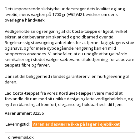
Dets imponerende slidstyrke understreger dets kvalitet og lang
levetid, mens vægten på 1700 gr (±%5)M2 bevidner om dens
overlegne håndværk.
Vedligeholdelse og rengøring af dit
Costa-tæppe
er ligetil, hvilket
sikrer, at det bevarer sin skønhed og holdbarhed over tid.
Regelmæssig støvsugning anbefales for at fjerne dagligdagens støv
og snavs, og for mere dybdegående rengøring kan en mild
tæpperens anvendes. Vi anbefaler, at du undgår at bruge hårde
kemikalier og i stedet vælger sæbevand til pletfjerning, for at bevare
tæppets fibre og farver.
Uanset din beliggenhed i landet garanterer vi en hurtig levering til
døren.
Lad
Costa-tæppet
fra vores
Kortluvet-tæpper
være med til at
forvandle dit rum med sit unikke design og lette vedligeholdelse, og
nyd en blanding af komfort, elegance og holdbarhed i dit hjem.
Varenummer:
32256
Leveringstid:
Varen er desværre ikke på lager i øjeblikket