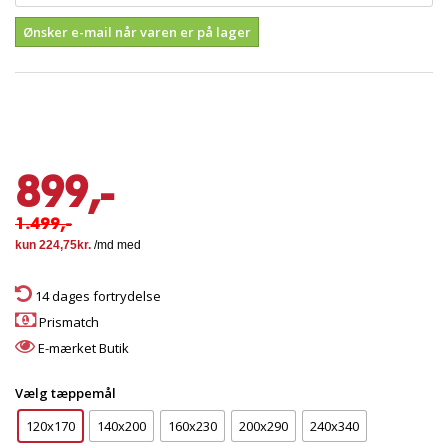
Ønsker e-mail når varen er på lager
899,-
1.499,-
14 dages fortrydelse
Prismatch
E-mærket Butik
Vælg tæppemål
120x170
140x200
160x230
200x290
240x340