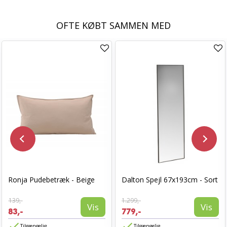
OFTE KØBT SAMMEN MED
Ronja Pudebetræk - Beige
Dalton Spejl 67x193cm - Sort
139,-
1.299,-
Vis
Vis
83,-
779,-
Tilgængelig
Tilgængelig