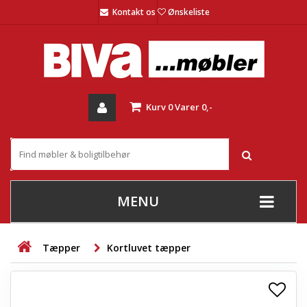
Kontakt os
Ønskeliste
Kurv
0
Varer
0,-
MENU
+
SOFAER
Tæpper
Kortluvet tæpper
+
STUE
+
SPISESTUE