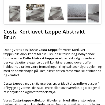
Costa Kortluvet tæppe Abstrakt -
Brun
Opdag vores eksklusive
Costa-tæppe
fra vores Kortluvet
tæppekollektion, kendt for sin luksuriøse tekstur og indbydende
brun nuance. Dette
Abstrakt tæppe
er et perfekt valg for enhver,
der værdsætter elegance og stil, kombineret med uovertruffen
holdbarhed takket være fremstillingen i højkvalitets Polypropylen, og
med en samlet højde på 9mm, sikrer det en fornemmelse af blødhed
og komfort.
Costa-tæppet
, med sit tidløse design, er ideelt til at indføre et strejf
af hygge og varme i din stue, entré eller soveværelse, og bidrager til
et indbydende og komfortabelt miljø.
Vores
Costa-tæppekollektion
tilbyder en bred vifte af størrelser,
hvilket sikrer, at du kan finde det perfekte match til dit rum. Vælg din