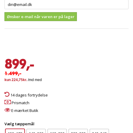
Ønsker e-mail når varen er på lager
899,-
1.499,-
14 dages fortrydelse
Prismatch
E-mærket Butik
Vælg tæppemål