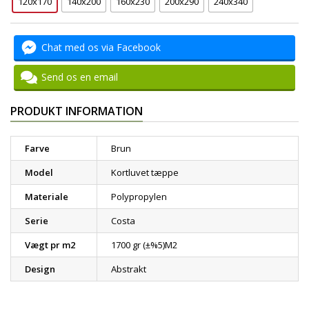
120x170
140x200
160x230
200x290
240x340
Chat med os via Facebook
Send os en email
PRODUKT INFORMATION
Farve
Brun
Model
Kortluvet tæppe
Materiale
Polypropylen
Serie
Costa
Vægt pr m2
1700 gr (±%5)M2
Design
Abstrakt