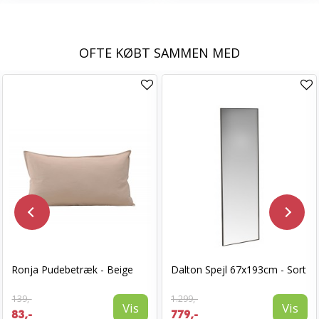
OFTE KØBT SAMMEN MED
Ronja Pudebetræk - Beige
Dalton Spejl 67x193cm - Sort
139,-
1.299,-
Vis
Vis
83,-
779,-