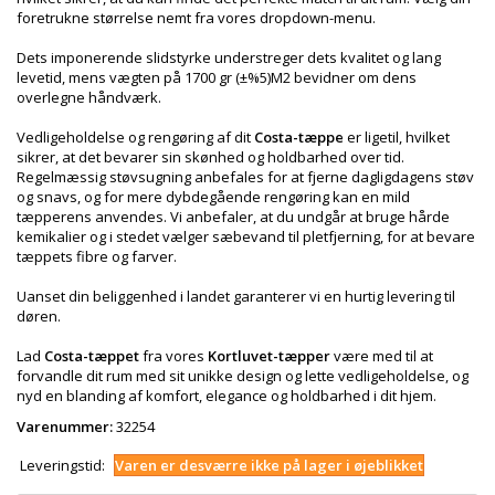
foretrukne størrelse nemt fra vores dropdown-menu.
Dets imponerende slidstyrke understreger dets kvalitet og lang
levetid, mens vægten på 1700 gr (±%5)M2 bevidner om dens
overlegne håndværk.
Vedligeholdelse og rengøring af dit
Costa-tæppe
er ligetil, hvilket
sikrer, at det bevarer sin skønhed og holdbarhed over tid.
Regelmæssig støvsugning anbefales for at fjerne dagligdagens støv
og snavs, og for mere dybdegående rengøring kan en mild
tæpperens anvendes. Vi anbefaler, at du undgår at bruge hårde
kemikalier og i stedet vælger sæbevand til pletfjerning, for at bevare
tæppets fibre og farver.
Uanset din beliggenhed i landet garanterer vi en hurtig levering til
døren.
Lad
Costa-tæppet
fra vores
Kortluvet-tæpper
være med til at
forvandle dit rum med sit unikke design og lette vedligeholdelse, og
nyd en blanding af komfort, elegance og holdbarhed i dit hjem.
Varenummer:
32254
Leveringstid:
Varen er desværre ikke på lager i øjeblikket