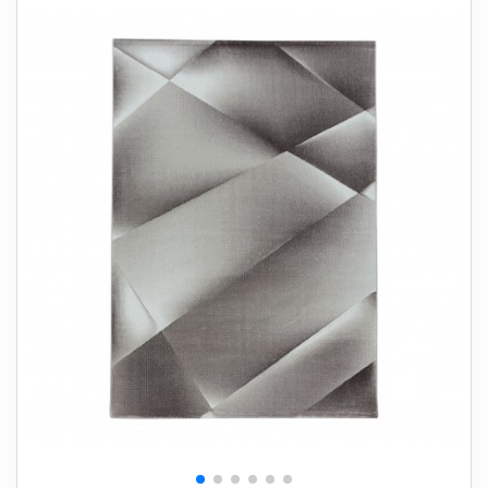
+
SOVEVÆRELSE
+
BØRNEMØBLER
+
KONTORMØBLER
+
OPBEVARING
+
TÆPPER
+
LAMPER
+
HAVEMØBLER
+
ENTREMØBLER
SPAR PENGE PÅ UDVALGTE VARER