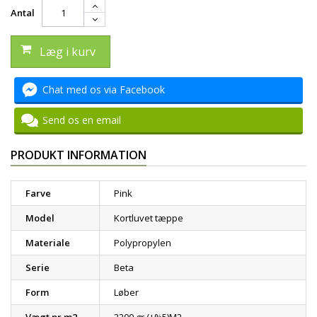
Antal
Læg i kurv
Chat med os via Facebook
Send os en email
PRODUKT INFORMATION
Farve
Pink
Model
Kortluvet tæppe
Materiale
Polypropylen
Serie
Beta
Form
Løber