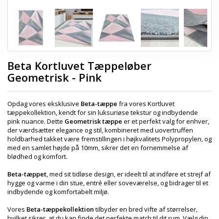
Beta Kortluvet Tæppeløber
Geometrisk - Pink
Opdag vores eksklusive
Beta-tæppe
fra vores Kortluvet
tæppekollektion, kendt for sin luksuriøse tekstur og indbydende
pink nuance. Dette
Geometrisk tæppe
er et perfekt valg for enhver,
der værdsætter elegance og stil, kombineret med uovertruffen
holdbarhed takket være fremstillingen i højkvalitets Polypropylen, og
med en samlet højde på 10mm, sikrer det en fornemmelse af
blødhed og komfort.
Beta-tæppet
, med sit tidløse design, er ideelt til at indføre et strejf af
hygge og varme i din stue, entré eller soveværelse, og bidrager til et
indbydende og komfortabelt miljø.
Vores
Beta-tæppekollektion
tilbyder en bred vifte af størrelser,
hvilket sikrer, at du kan finde det perfekte match til dit rum. Vælg din