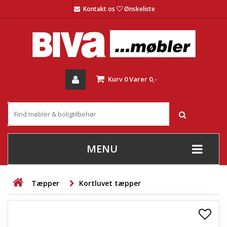
Kontakt os
Ønskeliste
Kurv
0
Varer
0,-
MENU
+
SOFAER
Tæpper
Kortluvet tæpper
+
STUE
+
SPISESTUE