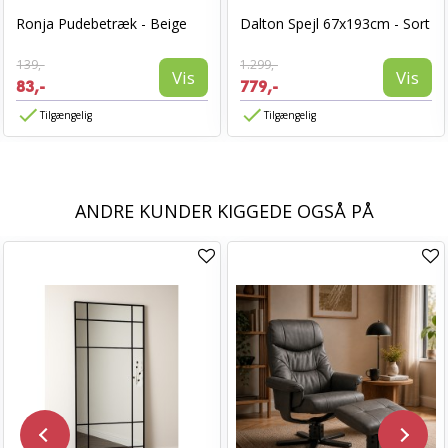
Ronja Pudebetræk - Beige
Dalton Spejl 67x193cm - Sort
139,-
1.299,-
Vis
Vis
83,-
779,-
Tilgængelig
Tilgængelig
ANDRE KUNDER KIGGEDE OGSÅ PÅ