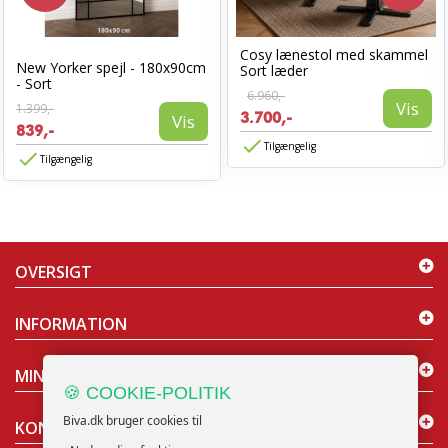
Cosy lænestol med skammel
New Yorker spejl - 180x90cm
Sort læder
- Sort
6.960,-
Vis
1.399,-
3.700,-
Vis
839,-
Tilgængelig
Tilgængelig
OVERSIGT
INFORMATION
MIN KONTO
🍪 COOKIE-POLITIK
Biva.dk bruger cookies til
KONTAKT OS