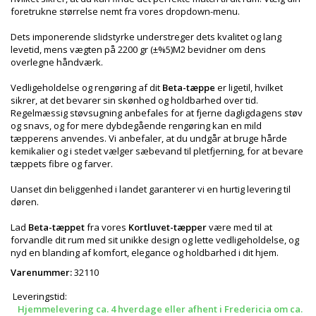
foretrukne størrelse nemt fra vores dropdown-menu.
Dets imponerende slidstyrke understreger dets kvalitet og lang
levetid, mens vægten på 2200 gr (±%5)M2 bevidner om dens
overlegne håndværk.
Vedligeholdelse og rengøring af dit
Beta-tæppe
er ligetil, hvilket
sikrer, at det bevarer sin skønhed og holdbarhed over tid.
Regelmæssig støvsugning anbefales for at fjerne dagligdagens støv
og snavs, og for mere dybdegående rengøring kan en mild
tæpperens anvendes. Vi anbefaler, at du undgår at bruge hårde
kemikalier og i stedet vælger sæbevand til pletfjerning, for at bevare
tæppets fibre og farver.
Uanset din beliggenhed i landet garanterer vi en hurtig levering til
døren.
Lad
Beta-tæppet
fra vores
Kortluvet-tæpper
være med til at
forvandle dit rum med sit unikke design og lette vedligeholdelse, og
nyd en blanding af komfort, elegance og holdbarhed i dit hjem.
Varenummer:
32110
Leveringstid:
Hjemmelevering ca. 4 hverdage eller afhent i Fredericia om ca.