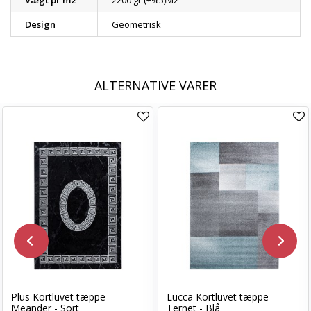
Vægt pr m2
2200 gr (±%5)M2
Design
Geometrisk
ALTERNATIVE VARER
Plus Kortluvet tæppe
Lucca Kortluvet tæppe
Meander - Sort
Ternet - Blå