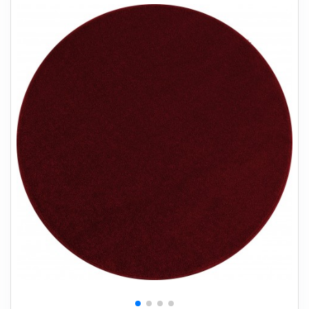
+
SOVEVÆRELSE
+
BØRNEMØBLER
+
KONTORMØBLER
+
OPBEVARING
+
TÆPPER
+
LAMPER
+
HAVEMØBLER
+
ENTREMØBLER
SPAR PENGE PÅ UDVALGTE VARER