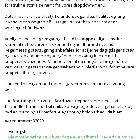
foretrukne størrelse nemt fra vores dropdown-menu.
Dets imponerende slidstyrke understreger dets kvalitet og lang
levetid, mens vægten på 2000 gr (±%5)M2 bevidner om dens
overlegne håndværk.
Vedligeholdelse og rengøring af dit
Ata-tæppe
er ligetil, hvilket
sikrer, at det bevarer sin skønhed og holdbarhed over tid.
Regelmæssig støvsugning anbefales for at fjerne dagligdagens støv
og snavs, og for mere dybdegående rengøring kan en mild
tæpperens anvendes. Vi anbefaler, at du undgår at bruge hårde
kemikalier og i stedet vælger sæbevand til pletfjerning, for at bevare
tæppets fibre og farver.
Uanset din beliggenhed i landet garanterer vi en hurtig levering til
døren.
Lad
Ata-tæppet
fra vores
Kortluvet-tæpper
være med til at
forvandle dit rum med sit unikke design og lette vedligeholdelse, og
nyd en blanding af komfort, elegance og holdbarhed i dit hjem.
Varenummer:
32029
Leveringstid:
Hjemmelevering ca. 4 hverdage eller afhent i Fredericia om ca.