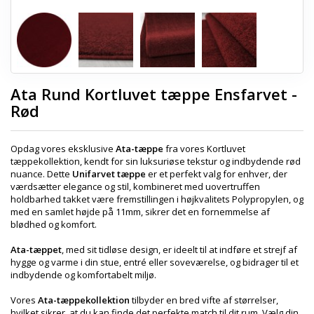
Ata Rund Kortluvet tæppe Ensfarvet -
Rød
Opdag vores eksklusive
Ata-tæppe
fra vores Kortluvet
tæppekollektion, kendt for sin luksuriøse tekstur og indbydende rød
nuance. Dette
Unifarvet tæppe
er et perfekt valg for enhver, der
værdsætter elegance og stil, kombineret med uovertruffen
holdbarhed takket være fremstillingen i højkvalitets Polypropylen, og
med en samlet højde på 11mm, sikrer det en fornemmelse af
blødhed og komfort.
Ata-tæppet
, med sit tidløse design, er ideelt til at indføre et strejf af
hygge og varme i din stue, entré eller soveværelse, og bidrager til et
indbydende og komfortabelt miljø.
Vores
Ata-tæppekollektion
tilbyder en bred vifte af størrelser,
hvilket sikrer, at du kan finde det perfekte match til dit rum. Vælg din