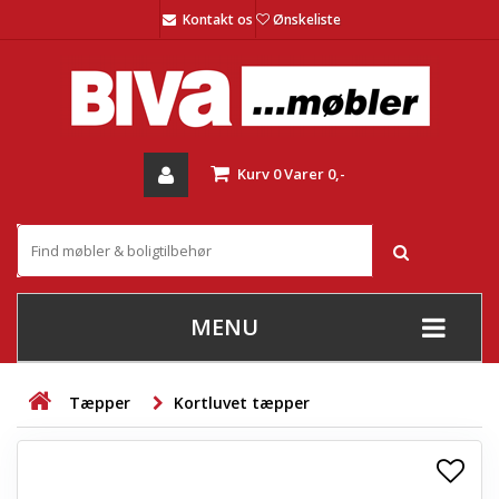
Kontakt os
Ønskeliste
Kurv
0
Varer
0,-
MENU
+
SOFAER
Tæpper
Kortluvet tæpper
+
STUE
+
SPISESTUE