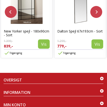
New Yorker spejl - 180x90cm
Dalton Spejl 67x193cm - Sort
- Sort
1.399,-
1.299,-
Vis
Vis
839,-
779,-
Tilgængelig
Tilgængelig
OVERSIGT
INFORMATION
MIN KONTO