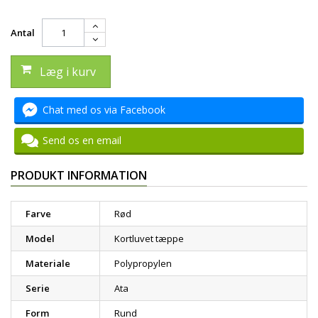
Antal
Læg i kurv
Chat med os via Facebook
Send os en email
PRODUKT INFORMATION
Farve
Rød
Model
Kortluvet tæppe
Materiale
Polypropylen
Serie
Ata
Form
Rund