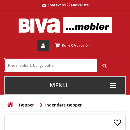
Kontakt os
Ønskeliste
Kurv
0
Varer
0,-
MENU
+
SOFAER
Tæpper
Indendørs tæpper
+
STUE
+
SPISESTUE