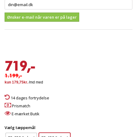
Ønsker e-mail når varen er på lager
719,-
1.199,-
14 dages fortrydelse
Prismatch
E-mærket Butik
Vælg tæppemål