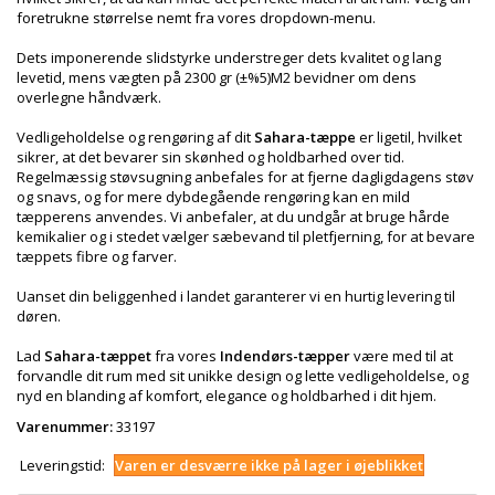
foretrukne størrelse nemt fra vores dropdown-menu.
Dets imponerende slidstyrke understreger dets kvalitet og lang
levetid, mens vægten på 2300 gr (±%5)M2 bevidner om dens
overlegne håndværk.
Vedligeholdelse og rengøring af dit
Sahara-tæppe
er ligetil, hvilket
sikrer, at det bevarer sin skønhed og holdbarhed over tid.
Regelmæssig støvsugning anbefales for at fjerne dagligdagens støv
og snavs, og for mere dybdegående rengøring kan en mild
tæpperens anvendes. Vi anbefaler, at du undgår at bruge hårde
kemikalier og i stedet vælger sæbevand til pletfjerning, for at bevare
tæppets fibre og farver.
Uanset din beliggenhed i landet garanterer vi en hurtig levering til
døren.
Lad
Sahara-tæppet
fra vores
Indendørs-tæpper
være med til at
forvandle dit rum med sit unikke design og lette vedligeholdelse, og
nyd en blanding af komfort, elegance og holdbarhed i dit hjem.
Varenummer:
33197
Leveringstid:
Varen er desværre ikke på lager i øjeblikket