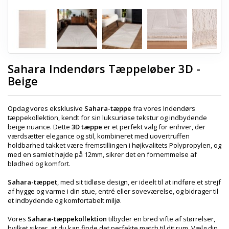
Sahara Indendørs Tæppeløber 3D -
Beige
Opdag vores eksklusive
Sahara-tæppe
fra vores Indendørs
tæppekollektion, kendt for sin luksuriøse tekstur og indbydende
beige nuance. Dette
3D tæppe
er et perfekt valg for enhver, der
værdsætter elegance og stil, kombineret med uovertruffen
holdbarhed takket være fremstillingen i højkvalitets Polypropylen, og
med en samlet højde på 12mm, sikrer det en fornemmelse af
blødhed og komfort.
Sahara-tæppet
, med sit tidløse design, er ideelt til at indføre et strejf
af hygge og varme i din stue, entré eller soveværelse, og bidrager til
et indbydende og komfortabelt miljø.
Vores
Sahara-tæppekollektion
tilbyder en bred vifte af størrelser,
hvilket sikrer, at du kan finde det perfekte match til dit rum. Vælg din