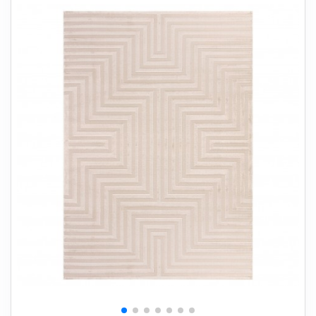
+
SOVEVÆRELSE
+
BØRNEMØBLER
+
KONTORMØBLER
+
OPBEVARING
+
TÆPPER
+
LAMPER
+
HAVEMØBLER
+
ENTREMØBLER
SPAR PENGE PÅ UDVALGTE VARER