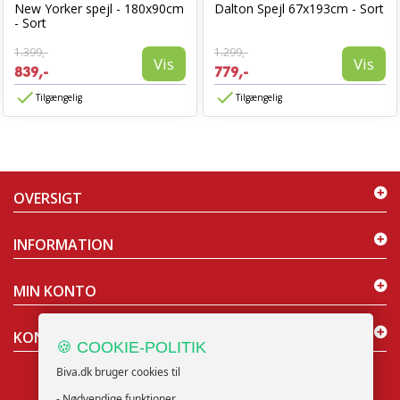
New Yorker spejl - 180x90cm
Dalton Spejl 67x193cm - Sort
- Sort
1.399,-
1.299,-
Vis
Vis
839,-
779,-
Tilgængelig
Tilgængelig
OVERSIGT
INFORMATION
MIN KONTO
KONTAKT OS
🍪 COOKIE-POLITIK
Biva.dk bruger cookies til
- Nødvendige funktioner