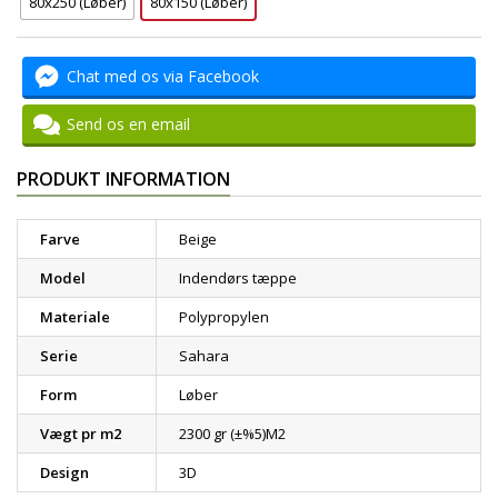
80x250 (Løber)
80x150 (Løber)
Chat med os via Facebook
Send os en email
PRODUKT INFORMATION
Farve
Beige
Model
Indendørs tæppe
Materiale
Polypropylen
Serie
Sahara
Form
Løber
Vægt pr m2
2300 gr (±%5)M2
Design
3D