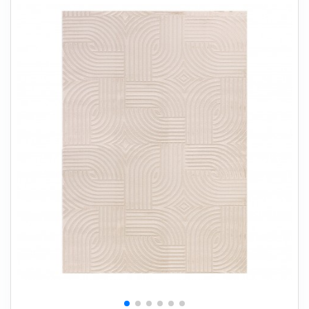
+
SOVEVÆRELSE
+
BØRNEMØBLER
+
KONTORMØBLER
+
OPBEVARING
+
TÆPPER
+
LAMPER
+
HAVEMØBLER
+
ENTREMØBLER
SPAR PENGE PÅ UDVALGTE VARER