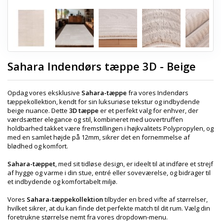
Sahara Indendørs tæppe 3D - Beige
Opdag vores eksklusive
Sahara-tæppe
fra vores Indendørs
tæppekollektion, kendt for sin luksuriøse tekstur og indbydende
beige nuance. Dette
3D tæppe
er et perfekt valg for enhver, der
værdsætter elegance og stil, kombineret med uovertruffen
holdbarhed takket være fremstillingen i højkvalitets Polypropylen, og
med en samlet højde på 12mm, sikrer det en fornemmelse af
blødhed og komfort.
Sahara-tæppet
, med sit tidløse design, er ideelt til at indføre et strejf
af hygge og varme i din stue, entré eller soveværelse, og bidrager til
et indbydende og komfortabelt miljø.
Vores
Sahara-tæppekollektion
tilbyder en bred vifte af størrelser,
hvilket sikrer, at du kan finde det perfekte match til dit rum. Vælg din
foretrukne størrelse nemt fra vores dropdown-menu.