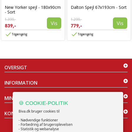
New Yorker spejl - 180x90cm
Dalton Spejl 67x193cm - Sort
- Sort
1.399,-
1.299,-
Vis
Vis
839,-
779,-
Tilgængelig
Tilgængelig
OVERSIGT
INFORMATION
MIN KONTO
🍪 COOKIE-POLITIK
Biva.dk bruger cookies til
KONTAKT OS
- Nødvendige funktioner
- Forbedring af brugeroplevelsen
- Statistik og webanalyse