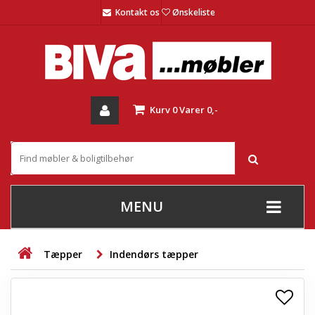
Kontakt os
Ønskeliste
Kurv
0
Varer
0,-
MENU
+
SOFAER
Tæpper
Indendørs tæpper
+
STUE
+
SPISESTUE