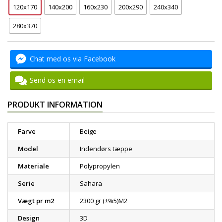
120x170
140x200
160x230
200x290
240x340
280x370
Chat med os via Facebook
Send os en email
PRODUKT INFORMATION
Farve
Beige
Model
Indendørs tæppe
Materiale
Polypropylen
Serie
Sahara
Vægt pr m2
2300 gr (±%5)M2
Design
3D