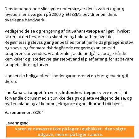
Dets imponerende slidstyrke understreger dets kvalitet og lang
levetid, mens vægten på 2300 gr (±%5)M2 bevidner om dens
overlegne håndværk.
Vedligeholdelse og rengøring af dit
Sahara-tæppe
er ligetil, hvilket
sikrer, at det bevarer sin skønhed og holdbarhed over tid.
Regelmæssig støvsugning anbefales for at fjerne dagligdagens støv
og snavs, og for mere dybdegående rengøring kan en mild
tæpperens anvendes. Vi anbefaler, at du undgår at bruge hårde
kemikalier og i stedet vælger sæbevand til pletfjerning, for at bevare
tæppets fibre og farver.
Uanset din beliggenhed i landet garanterer vi en hurtig levering til
døren.
Lad
Sahara-tæppet
fra vores
Indendørs-tæpper
være med til at
forvandle dit rum med sit unikke design og lette vedligeholdelse, og
nyd en blanding af komfort, elegance og holdbarhed i dit hjem.
Varenummer:
33204
Leveringstid:
Varen er desværre ikke på lager i øjeblikket i den valgte
udgave, men er på lager i andre.