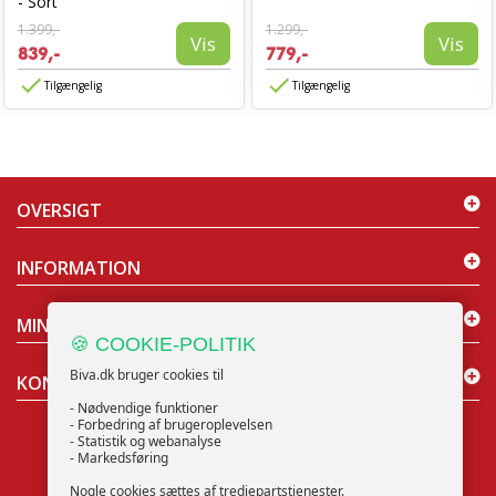
- Sort
1.399,-
1.299,-
Vis
Vis
839,-
779,-
Tilgængelig
Tilgængelig
OVERSIGT
INFORMATION
MIN KONTO
🍪 COOKIE-POLITIK
Biva.dk bruger cookies til
KONTAKT OS
- Nødvendige funktioner
- Forbedring af brugeroplevelsen
- Statistik og webanalyse
- Markedsføring
Nogle cookies sættes af tredjepartstjenester.