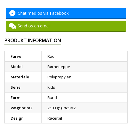
Chat med os via Facebook
Send os en email
PRODUKT INFORMATION
Farve
Rød
Model
Børnetæppe
Materiale
Polypropylen
Serie
Kids
Form
Rund
Vægt pr m2
2500 gr (±%5)M2
Design
Racerbil