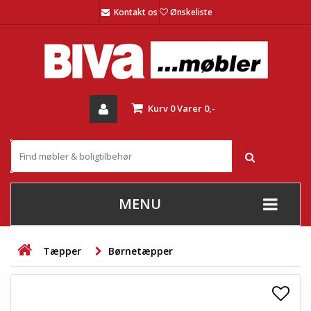
Kontakt os
Ønskeliste
Kurv
0
Varer
0,-
MENU
+
SOFAER
Tæpper
Børnetæpper
+
STUE
+
SPISESTUE