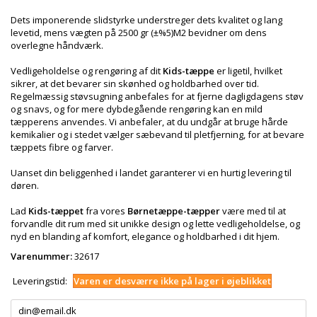
Dets imponerende slidstyrke understreger dets kvalitet og lang
levetid, mens vægten på 2500 gr (±%5)M2 bevidner om dens
overlegne håndværk.
Vedligeholdelse og rengøring af dit
Kids-tæppe
er ligetil, hvilket
sikrer, at det bevarer sin skønhed og holdbarhed over tid.
Regelmæssig støvsugning anbefales for at fjerne dagligdagens støv
og snavs, og for mere dybdegående rengøring kan en mild
tæpperens anvendes. Vi anbefaler, at du undgår at bruge hårde
kemikalier og i stedet vælger sæbevand til pletfjerning, for at bevare
tæppets fibre og farver.
Uanset din beliggenhed i landet garanterer vi en hurtig levering til
døren.
Lad
Kids-tæppet
fra vores
Børnetæppe-tæpper
være med til at
forvandle dit rum med sit unikke design og lette vedligeholdelse, og
nyd en blanding af komfort, elegance og holdbarhed i dit hjem.
Varenummer:
32617
Leveringstid:
Varen er desværre ikke på lager i øjeblikket