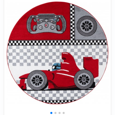
+
SOVEVÆRELSE
+
BØRNEMØBLER
+
KONTORMØBLER
+
OPBEVARING
+
TÆPPER
+
LAMPER
+
HAVEMØBLER
+
ENTREMØBLER
SPAR PENGE PÅ UDVALGTE VARER