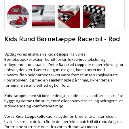
Kids Rund Børnetæppe Racerbil - Rød
Opdag vores eksklusive
Kids-tæppe
fra vores
Børnetæppekollektion, kendt for sin luksuriøse tekstur og
indbydende rød nuance. Dette
Racerbil tæppe
er et perfekt valg for
enhver, der værdsætter elegance og stil, kombineret med
uovertruffen holdbarhed takket være fremstillingen i højkvalitets
Polypropylen, og med en samlet højde på 11mm, sikrer det en
fornemmelse af blødhed og komfort.
Kids-tæppet
, med sit tidløse design, er ideelt til at indføre et strejf af
hygge og varme i din stue, entré eller soveværelse, og bidrager til et
indbydende og komfortabelt miljø.
Vores
Kids-tæppekollektion
tilbyder en bred vifte af størrelser,
hvilket sikrer, at du kan finde det perfekte match til dit rum. Vælg din
foretrukne størrelse nemt fra vores dropdown-menu.