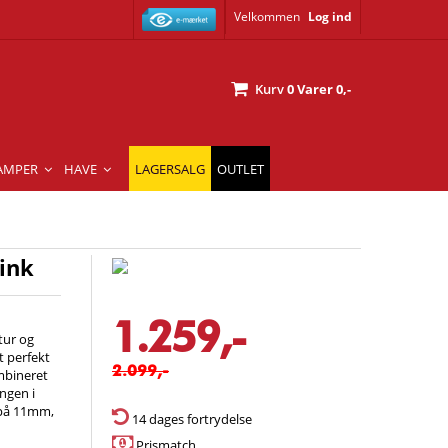
Velkommen
Log ind
Kurv
0
Varer
0,-
AMPER
HAVE
LAGERSALG
OUTLET
ink
1.259,-
tur og
t perfekt
2.099,-
ombineret
ngen i
 på 11mm,
14 dages fortrydelse
Prismatch