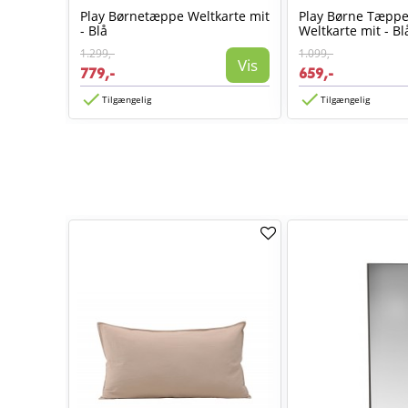
r
Play Børnetæppe Weltkarte mit
Play Børne Tæppe
- Blå
Weltkarte mit - Bl
1.299,-
1.099,-
Vis
Vis
779,-
659,-
Tilgængelig
Tilgængelig