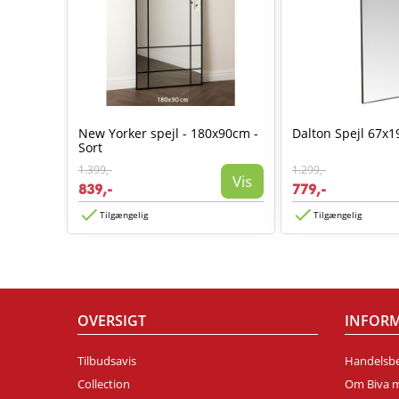
Sort
New Yorker spejl - 180x90cm -
Dalton Spejl 67x1
Sort
1.399,-
1.299,-
Vis
Vis
839,-
779,-
Tilgængelig
Tilgængelig
OVERSIGT
INFOR
Tilbudsavis
Handelsbe
Collection
Om Biva 