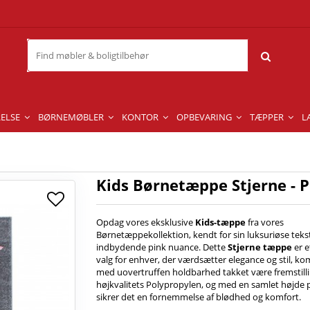
ELSE
BØRNEMØBLER
KONTOR
OPBEVARING
TÆPPER
L
Kids Børnetæppe Stjerne - P
Opdag vores eksklusive
Kids-tæppe
fra vores
Børnetæppekollektion, kendt for sin luksuriøse teks
indbydende pink nuance. Dette
Stjerne tæppe
er e
valg for enhver, der værdsætter elegance og stil, k
med uovertruffen holdbarhed takket være fremstilli
højkvalitets Polypropylen, og med en samlet højde
sikrer det en fornemmelse af blødhed og komfort.