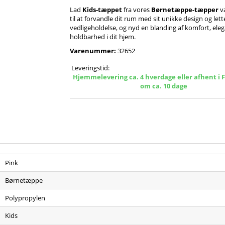
Lad
Kids-tæppet
fra vores
Børnetæppe-tæpper
v
til at forvandle dit rum med sit unikke design og lett
vedligeholdelse, og nyd en blanding af komfort, ele
holdbarhed i dit hjem.
Varenummer:
32652
Leveringstid:
Hjemmelevering ca. 4 hverdage eller afhent i 
om ca. 10 dage
Pink
Børnetæppe
Polypropylen
Kids