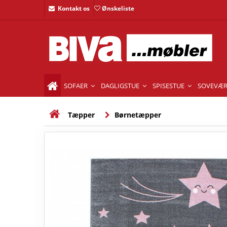
Kontakt os
Ønskeliste
SOFAER
DAGLIGSTUE
SPISESTUE
SOVEVÆR
Tæpper
Børnetæpper