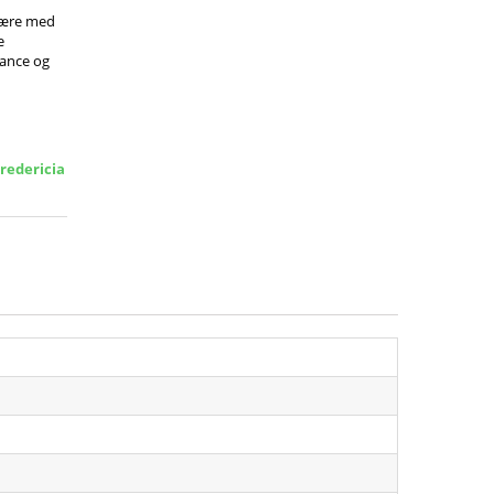
ære med
e
gance og
Fredericia