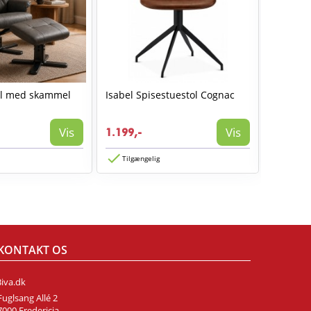
ol med skammel
Isabel Spisestuestol Cognac
AVA spis
1.199,-
Vis
Vis
1.199,-
774,-
Tilgængelig
Tilgæn
KONTAKT OS
Biva.dk
Fuglsang Allé 2
7000 Fredericia