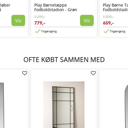
løber
Play Børnetæppe
Play Børne 
å
Fodboldstadion - Grøn
Fodboldstadi
1.299,-
1.099,-
Vis
Vis
779,-
659,-
Tilgængelig
Tilgængelig
OFTE KØBT SAMMEN MED