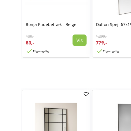
0 x 70 -
Ronja Pudebetræk - Beige
Dalton Spejl 67x1
139,-
1.299,-
Vis
Vis
83,-
779,-
Tilgængelig
Tilgængelig