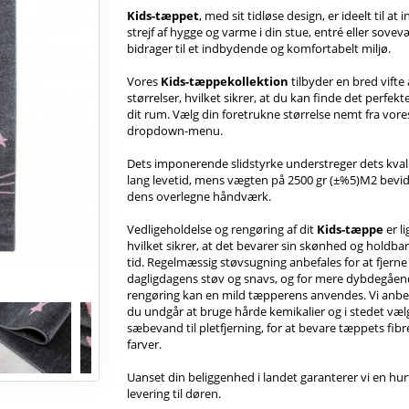
Kids-tæppet
, med sit tidløse design, er ideelt til at 
strejf af hygge og varme i din stue, entré eller sovev
bidrager til et indbydende og komfortabelt miljø.
Vores
Kids-tæppekollektion
tilbyder en bred vifte 
størrelser, hvilket sikrer, at du kan finde det perfekt
dit rum. Vælg din foretrukne størrelse nemt fra vore
dropdown-menu.
Dets imponerende slidstyrke understreger dets kval
lang levetid, mens vægten på 2500 gr (±%5)M2 bevi
dens overlegne håndværk.
Vedligeholdelse og rengøring af dit
Kids-tæppe
er li
hvilket sikrer, at det bevarer sin skønhed og holdba
tid. Regelmæssig støvsugning anbefales for at fjerne
dagligdagens støv og snavs, og for mere dybdegåe
rengøring kan en mild tæpperens anvendes. Vi anbef
du undgår at bruge hårde kemikalier og i stedet væl
sæbevand til pletfjerning, for at bevare tæppets fibr
farver.
Uanset din beliggenhed i landet garanterer vi en hur
levering til døren.