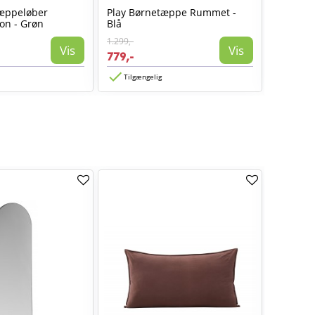
Tæppeløber
Play Børnetæppe Rummet -
Play Bø
on - Grøn
Blå
Rummet 
1.299,-
1.099,-
Vis
Vis
779,-
659,-
Tilgængelig
Tilgæn
TILBUD