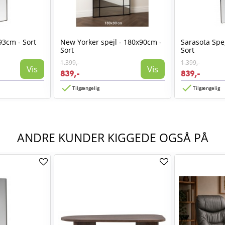
93cm - Sort
New Yorker spejl - 180x90cm -
Sarasota Spej
Sort
Sort
1.399,-
1.399,-
Vis
Vis
839,-
839,-
Tilgængelig
Tilgængelig
ANDRE KUNDER KIGGEDE OGSÅ PÅ