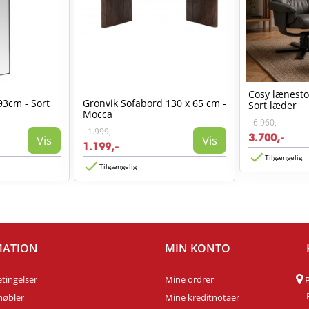
Cosy lænest
93cm - Sort
Gronvik Sofabord 130 x 65 cm -
Sort læder
Mocca
6.960,-
1.999,-
3.700,-
Vis
Vis
1.199,-
Tilgængelig
Tilgængelig
MATION
MIN KONTO
tingelser
Mine ordrer
møbler
Mine kreditnotaer