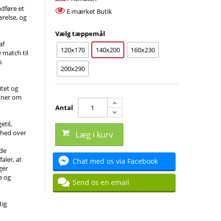
indføre et
E-mærket Butik
ærelse, og
Vælg tæppemål
af
120x170
140x200
160x230
e match til
s
200x290
itet og
dner om
Antal
getil,
rhed over
Læg i kurv
nde
aler, at
Chat med os via Facebook
ger
e og
Send os en email
tig