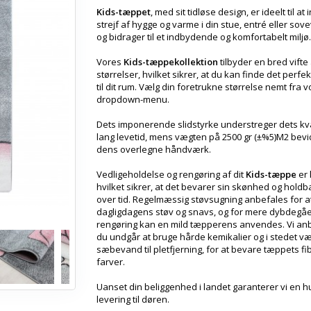
Kids-tæppet
, med sit tidløse design, er ideelt til at
strejf af hygge og varme i din stue, entré eller sov
og bidrager til et indbydende og komfortabelt miljø.
Vores
Kids-tæppekollektion
tilbyder en bred vifte
størrelser, hvilket sikrer, at du kan finde det perfe
til dit rum. Vælg din foretrukne størrelse nemt fra 
dropdown-menu.
Dets imponerende slidstyrke understreger dets kva
lang levetid, mens vægten på 2500 gr (±%5)M2 bev
dens overlegne håndværk.
Vedligeholdelse og rengøring af dit
Kids-tæppe
er l
hvilket sikrer, at det bevarer sin skønhed og hold
over tid. Regelmæssig støvsugning anbefales for at
dagligdagens støv og snavs, og for mere dybdegå
rengøring kan en mild tæpperens anvendes. Vi anb
du undgår at bruge hårde kemikalier og i stedet v
sæbevand til pletfjerning, for at bevare tæppets fi
farver.
Uanset din beliggenhed i landet garanterer vi en hu
levering til døren.