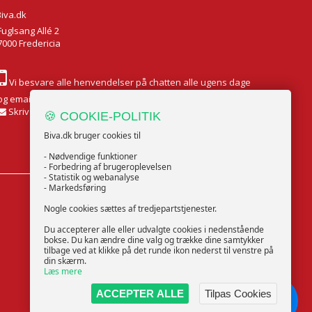
Biva.dk
Fuglsang Allé 2
7000 Fredericia
Vi besvare alle henvendelser på chatten alle ugens dage
og email Mandag til Fredag
Skriv til os
🍪 COOKIE-POLITIK
Biva.dk bruger cookies til
- Nødvendige funktioner
- Forbedring af brugeroplevelsen
- Statistik og webanalyse
- Markedsføring
FØLG OS
Nogle cookies sættes af tredjepartstjenester.
Du accepterer alle eller udvalgte cookies i nedenstående
bokse. Du kan ændre dine valg og trække dine samtykker
tilbage ved at klikke på det runde ikon nederst til venstre på
din skærm.
Læs mere
ACCEPTER ALLE
Tilpas Cookies
Chat