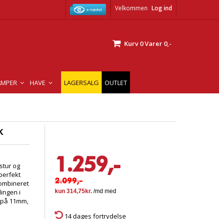
Velkommen
Log ind
Kurv
0
Varer
0,-
AMPER
HAVE
LAGERSALG
OUTLET
k
1.259,-
stur og
perfekt
2.099,-
kombineret
ingen i
e på 11mm,
14 dages fortrydelse