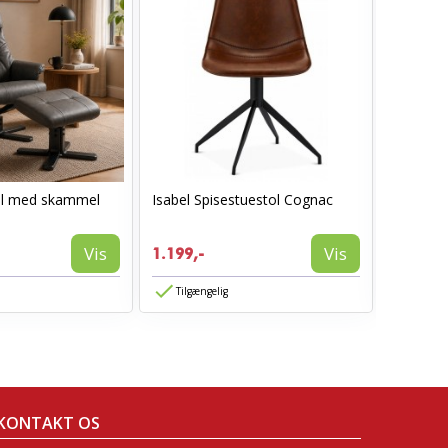
ol med skammel
Isabel Spisestuestol Cognac
AVA spis
1.199,-
Vis
Vis
1.199,-
774,-
Tilgængelig
Tilgæn
KONTAKT OS