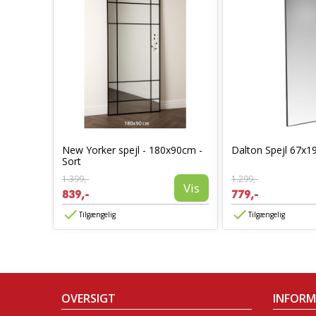
Sort
New Yorker spejl - 180x90cm -
Dalton Spejl 67x1
Sort
1.399,-
1.299,-
Vis
Vis
839,-
779,-
Tilgængelig
Tilgængelig
OVERSIGT
INFOR