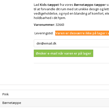
Lad
Kids-tæppet
fra vores
Børnetæppe-tæpper
v
til at forvandle dit rum med sit unikke design og let
vedligeholdelse, og nyd en blanding af komfort, e
holdbarhed i dit hjem.
Varenummer:
32643
Leveringstid:
Varen er desværre ikke på lager i 
Ønsker e-mail når varen er på lager
Pink
Børnetæppe