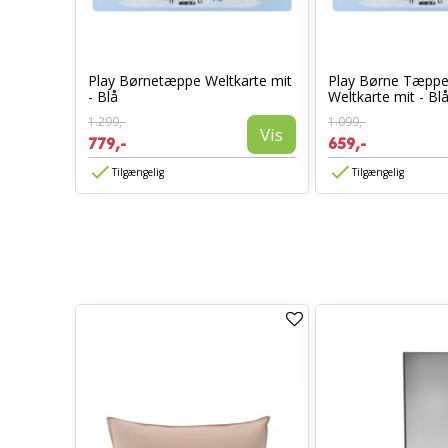
r
Play Børnetæppe Weltkarte mit
Play Børne Tæppe
- Blå
Weltkarte mit - Bl
1.299,-
1.099,-
Vis
Vis
779,-
659,-
Tilgængelig
Tilgængelig