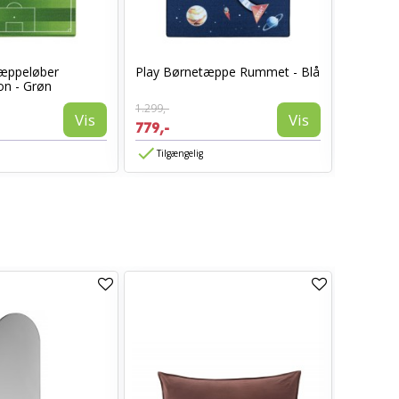
æppeløber
Play Børnetæppe Rummet - Blå
Play Bø
on - Grøn
Rummet 
1.299,-
1.099,-
Vis
Vis
779,-
659,-
Tilgængelig
Tilgæn
TILBUD