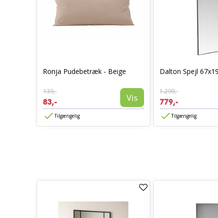
0 x 70 -
Ronja Pudebetræk - Beige
Dalton Spejl 67x1
139,-
1.299,-
Vis
Vis
83,-
779,-
Tilgængelig
Tilgængelig