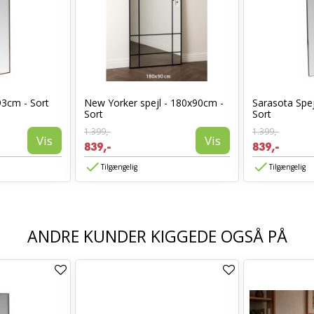
93cm - Sort
New Yorker spejl - 180x90cm -
Sarasota Spej
Sort
Sort
1.399,-
1.399,-
Vis
Vis
839,-
839,-
Tilgængelig
Tilgængelig
ANDRE KUNDER KIGGEDE OGSÅ PÅ