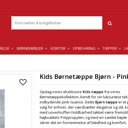
RELSE
BØRNEMØBLER
KONTOR
OPBEVARING
TÆPPER
L
Kids Børnetæppe Bjørn - Pin
Opdag vores eksklusive
Kids-tæppe
fra vores
Børnetæppekollektion, kendt for sin luksuriøse tek
indbydende pink nuance. Dette
Bjørn tæppe
er et 
valg for enhver, der værdsætter elegance og stil, 
med uovertruffen holdbarhed takket være fremstill
højkvalitets Polypropylen, og med en samlet højd
sikrer det en fornemmelse af blødhed og komfort.