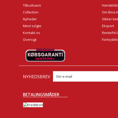
Tilbudsavis
Handelsbe
Collection
Om Biva 
Nyheder
Sikker bet
Mest solgte
Eksport
Kontakt os
Rentefrit 
Oversigt
Fortrydel
NYHEDSBREV
BETALINGSMÅDER