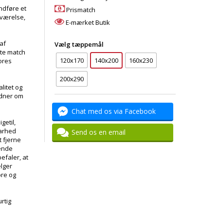
 indføre et
Prismatch
eværelse,
E-mærket Butik
 af
Vælg tæppemål
kte match
120x170
140x200
160x230
vores
200x290
litet og
idner om
Chat med os via Facebook
igetil,
barhed
Send os en email
 fjerne
ende
efaler, at
ælger
bre og
rtig