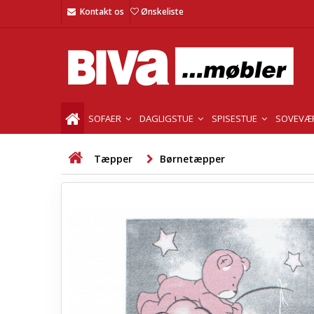
Kontakt os
Ønskeliste
SOFAER
DAGLIGSTUE
SPISESTUE
SOVEVÆ
Tæpper
Børnetæpper