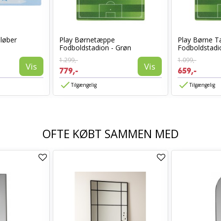
løber
Play Børnetæppe
Play Børne T
å
Fodboldstadion - Grøn
Fodboldstadi
1.299,-
1.099,-
Vis
Vis
779,-
659,-
Tilgængelig
Tilgængelig
OFTE KØBT SAMMEN MED