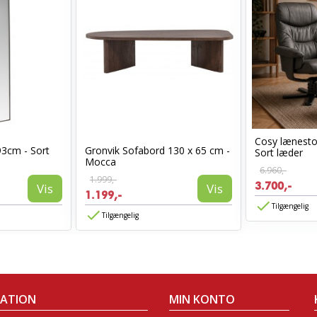
Cosy lænest
93cm - Sort
Gronvik Sofabord 130 x 65 cm -
Sort læder
Mocca
6.960,-
1.999,-
3.700,-
Vis
Vis
1.199,-
Tilgængelig
Tilgængelig
MATION
MIN KONTO