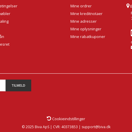
tingelser
Mine ordrer
møbler
Mine kreditnotaer
aling
Mine adresser
Mine oplysninger
lån
Mine rabatkuponer
sesret
TILMELD
Cookieindstillinger
© 2025 Biva ApS | CVR: 40373853 | support@biva.dk