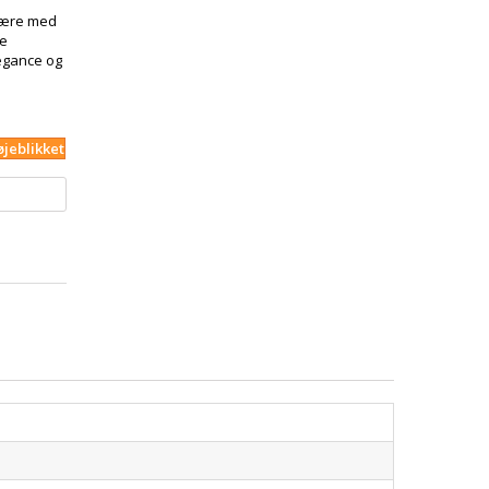
ære med
te
legance og
øjeblikket