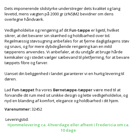
Dets imponerende slidstyrke understreger dets kvalitet og lang
levetid, mens vægten på 2000 gr (±%5)M2 bevidner om dens
overlegne håndværk.
Vedligeholdelse og rengøring af dit
Fun-tæppe
er ligetil, hvilket
sikrer, at det bevarer sin skønhed og holdbarhed over tid.
Regelmæssig støvsugning anbefales for at fjerne dagligdagens støv
og snavs, og for mere dybdegående rengøring kan en mild
tæpperens anvendes. Vi anbefaler, at du undgår at bruge hårde
kemikalier og i stedet vælger sæbevand til pletfjerning, for at bevare
tæppets fibre og farver.
Uanset din beliggenhed i landet garanterer vi en hurtig levering til
døren.
Lad
Fun-tæppet
fra vores
Børnetæppe-tæpper
være med til at
forvandle dit rum med sit unikke design og lette vedligeholdelse, og
nyd en blanding af komfort, elegance og holdbarhed i dit hjem.
Varenummer:
32452
Leveringstid:
Hjemmelevering ca. 4 hverdage eller afhent i Fredericia om ca.
10 dage