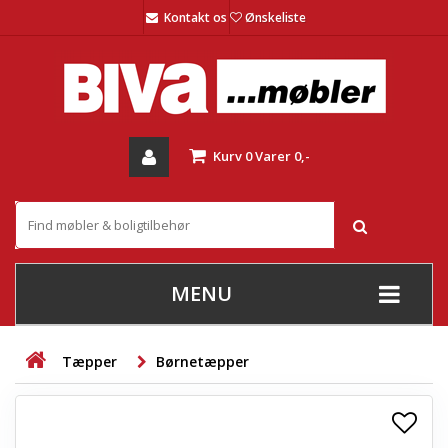
Kontakt os
Ønskeliste
Kurv
0
Varer
0,-
MENU
+
SOFAER
Tæpper
Børnetæpper
+
STUE
+
SPISESTUE