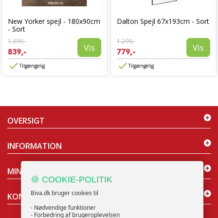
New Yorker spejl - 180x90cm
Dalton Spejl 67x193cm - Sort
- Sort
1.399,-
1.299,-
Vis
Vis
839,-
779,-
Tilgængelig
Tilgængelig
OVERSIGT
INFORMATION
MIN KONTO
🍪 COOKIE-POLITIK
Biva.dk bruger cookies til
KONTAKT OS
- Nødvendige funktioner
- Forbedring af brugeroplevelsen