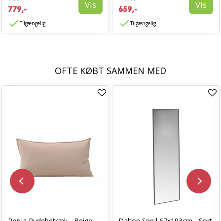
Vis
Vis
779,-
659,-
Tilgængelig
Tilgængelig
OFTE KØBT SAMMEN MED
Ronja Pudebetræk - Beige
Dalton Spejl 67x193cm - Sort