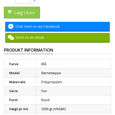
Læg i kurv
Chat med os via Facebook
Send os en email
PRODUKT INFORMATION
Farve
Blå
Model
Børnetæppe
Materiale
Polypropylen
Serie
Fun
Form
Rund
Vægt pr m2
2000 gr (±%5)M2