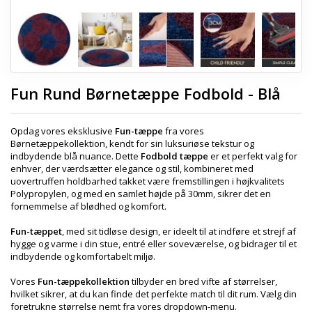
Fun Rund Børnetæppe Fodbold - Blå
Opdag vores eksklusive
Fun-tæppe
fra vores
Børnetæppekollektion, kendt for sin luksuriøse tekstur og
indbydende blå nuance. Dette
Fodbold tæppe
er et perfekt valg for
enhver, der værdsætter elegance og stil, kombineret med
uovertruffen holdbarhed takket være fremstillingen i højkvalitets
Polypropylen, og med en samlet højde på 30mm, sikrer det en
fornemmelse af blødhed og komfort.
Fun-tæppet
, med sit tidløse design, er ideelt til at indføre et strejf af
hygge og varme i din stue, entré eller soveværelse, og bidrager til et
indbydende og komfortabelt miljø.
Vores
Fun-tæppekollektion
tilbyder en bred vifte af størrelser,
hvilket sikrer, at du kan finde det perfekte match til dit rum. Vælg din
foretrukne størrelse nemt fra vores dropdown-menu.