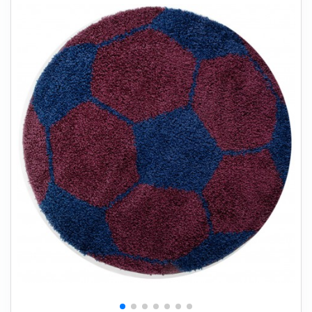
+
SOVEVÆRELSE
+
BØRNEMØBLER
+
KONTORMØBLER
+
OPBEVARING
+
TÆPPER
+
LAMPER
+
HAVEMØBLER
+
ENTREMØBLER
SPAR PENGE PÅ UDVALGTE VARER