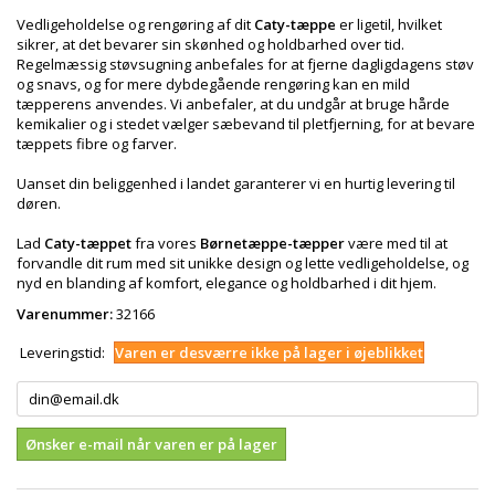
Vedligeholdelse og rengøring af dit
Caty-tæppe
er ligetil, hvilket
sikrer, at det bevarer sin skønhed og holdbarhed over tid.
Regelmæssig støvsugning anbefales for at fjerne dagligdagens støv
og snavs, og for mere dybdegående rengøring kan en mild
tæpperens anvendes. Vi anbefaler, at du undgår at bruge hårde
kemikalier og i stedet vælger sæbevand til pletfjerning, for at bevare
tæppets fibre og farver.
Uanset din beliggenhed i landet garanterer vi en hurtig levering til
døren.
Lad
Caty-tæppet
fra vores
Børnetæppe-tæpper
være med til at
forvandle dit rum med sit unikke design og lette vedligeholdelse, og
nyd en blanding af komfort, elegance og holdbarhed i dit hjem.
Varenummer:
32166
Leveringstid:
Varen er desværre ikke på lager i øjeblikket
Ønsker e-mail når varen er på lager