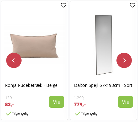
Ronja Pudebetræk - Beige
Dalton Spejl 67x193cm - Sort
139,-
1.299,-
Vis
Vis
83,-
779,-
Tilgængelig
Tilgængelig