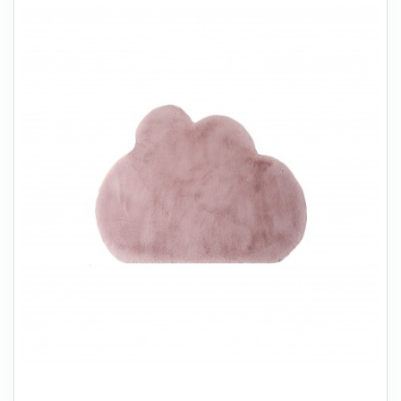
+
SOVEVÆRELSE
+
BØRNEMØBLER
+
KONTORMØBLER
+
OPBEVARING
+
TÆPPER
+
LAMPER
+
HAVEMØBLER
+
ENTREMØBLER
SPAR PENGE PÅ UDVALGTE VARER