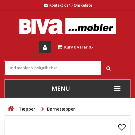
Kontakt os
Ønskeliste
Kurv
0
Varer
0,-
MENU
+
SOFAER
Tæpper
Børnetæpper
+
STUE
+
SPISESTUE