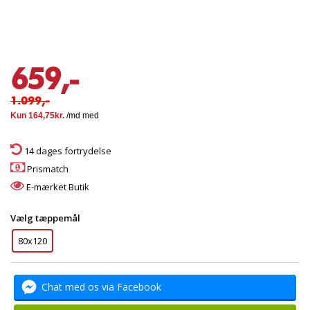
659,-
1.099,-
14 dages fortrydelse
Prismatch
E-mærket Butik
Vælg tæppemål
80x120
Chat med os via Facebook