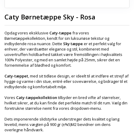
Caty Børnetæppe Sky - Rosa
Opdag vores eksklusive
Caty-tæppe
fra vores
Børnetæppekollektion, kendt for sin luksuriøse tekstur og
indbydende rosa nuance. Dette
Sky tæppe
er et perfekt valg for
enhver, der værdsætter elegance og stil, kombineret med
uovertruffen holdbarhed takket være fremstillingen i højkvalitets
100% Polyester, og med en samlet højde på 25mm, sikrer det en
fornemmelse af blødhed og komfort.
Caty-tæppet
, med sit tidløse design, er ideelt til at indføre et strejf af
hygge og varme i din stue, entré eller soveværelse, og bidrager til et
indbydende og komfortabelt miljø.
Vores
Caty-tæppekollektion
tilbyder en bred vifte af størrelser,
hvilket sikrer, at du kan finde det perfekte match til dit rum. Vælg din
foretrukne størrelse nemt fra vores dropdown-menu.
Dets imponerende slidstyrke understreger dets kvalitet og lang
levetid, mens vægten på 900 gr (±%5)M2 bevidner om dens
overlegne håndværk.