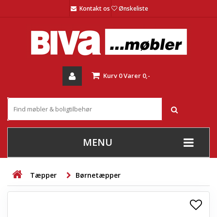
Kontakt os
Ønskeliste
Kurv
0
Varer
0,-
MENU
+
SOFAER
Tæpper
Børnetæpper
+
STUE
+
SPISESTUE