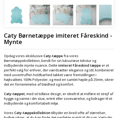
Caty Børnetæppe imiteret Fåreskind -
Mynte
Opdag vores eksklusive
Caty-tæppe
fra vores
Børnetæppekollektion, kendt for sin luksuriøse tekstur og
indbydende mynte nuance. Dette
imiteret Fåreskind tæppe
er et
perfekt valg for enhver, der værdsætter elegance og stil, kombineret
med uovertruffen holdbarhed takket være fremstillingen i
højkvalitets 100% Polyester, og med en samlet højde på 25mm, sikrer
det en fornemmelse af blødhed og komfort.
Caty-tæppet
, med sit tidløse design, er ideelt til at indføre et strejf af
hygge og varme i din stue, entré eller soveværelse, og bidrager til et
indbydende og komfortabelt miljø.
Vores
Caty-tæppekollektion
tilbyder en bred vifte af størrelser,
hvilket sikrer, at du kan finde det perfekte match til dit rum. Vælg din