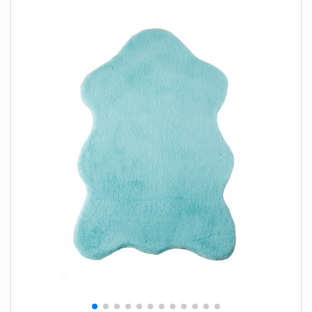
+
SOVEVÆRELSE
+
BØRNEMØBLER
+
KONTORMØBLER
+
OPBEVARING
+
TÆPPER
+
LAMPER
+
HAVEMØBLER
+
ENTREMØBLER
SPAR PENGE PÅ UDVALGTE VARER