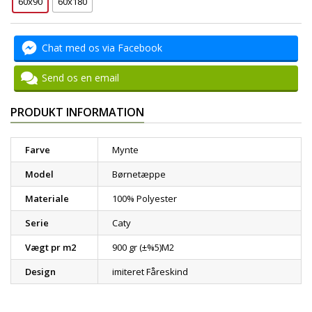
60x90
60x180
Chat med os via Facebook
Send os en email
PRODUKT INFORMATION
Farve
Mynte
Model
Børnetæppe
Materiale
100% Polyester
Serie
Caty
Vægt pr m2
900 gr (±%5)M2
Design
imiteret Fåreskind