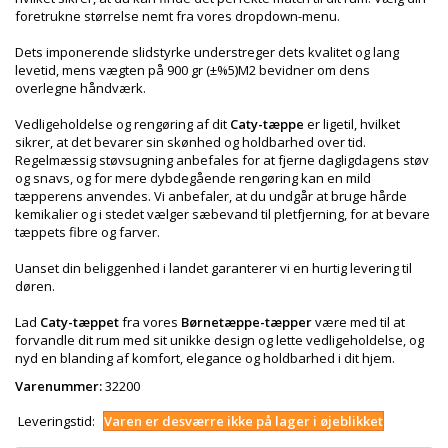
foretrukne størrelse nemt fra vores dropdown-menu.
Dets imponerende slidstyrke understreger dets kvalitet og lang
levetid, mens vægten på 900 gr (±%5)M2 bevidner om dens
overlegne håndværk.
Vedligeholdelse og rengøring af dit
Caty-tæppe
er ligetil, hvilket
sikrer, at det bevarer sin skønhed og holdbarhed over tid.
Regelmæssig støvsugning anbefales for at fjerne dagligdagens støv
og snavs, og for mere dybdegående rengøring kan en mild
tæpperens anvendes. Vi anbefaler, at du undgår at bruge hårde
kemikalier og i stedet vælger sæbevand til pletfjerning, for at bevare
tæppets fibre og farver.
Uanset din beliggenhed i landet garanterer vi en hurtig levering til
døren.
Lad
Caty-tæppet
fra vores
Børnetæppe-tæpper
være med til at
forvandle dit rum med sit unikke design og lette vedligeholdelse, og
nyd en blanding af komfort, elegance og holdbarhed i dit hjem.
Varenummer:
32200
Leveringstid:
Varen er desværre ikke på lager i øjeblikket