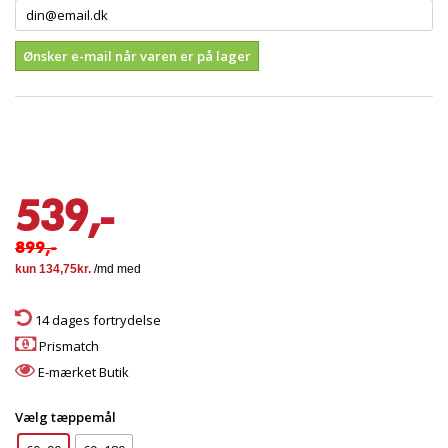
Ønsker e-mail når varen er på lager
539,-
899,-
14 dages fortrydelse
Prismatch
E-mærket Butik
Vælg tæppemål