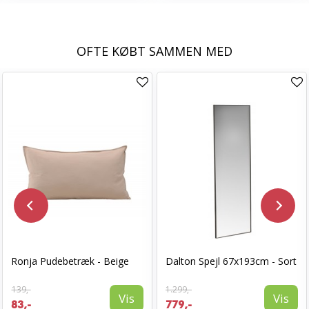
OFTE KØBT SAMMEN MED
Ronja Pudebetræk - Beige
Dalton Spejl 67x193cm - Sort
139,-
1.299,-
Vis
Vis
83,-
779,-