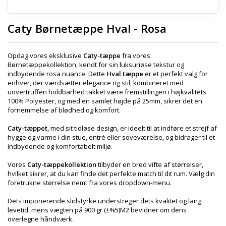
Caty Børnetæppe Hval - Rosa
Opdag vores eksklusive
Caty-tæppe
fra vores
Børnetæppekollektion, kendt for sin luksuriøse tekstur og
indbydende rosa nuance. Dette
Hval tæppe
er et perfekt valg for
enhver, der værdsætter elegance og stil, kombineret med
uovertruffen holdbarhed takket være fremstillingen i højkvalitets
100% Polyester, og med en samlet højde på 25mm, sikrer det en
fornemmelse af blødhed og komfort.
Caty-tæppet
, med sit tidløse design, er ideelt til at indføre et strejf af
hygge og varme i din stue, entré eller soveværelse, og bidrager til et
indbydende og komfortabelt miljø.
Vores
Caty-tæppekollektion
tilbyder en bred vifte af størrelser,
hvilket sikrer, at du kan finde det perfekte match til dit rum. Vælg din
foretrukne størrelse nemt fra vores dropdown-menu.
Dets imponerende slidstyrke understreger dets kvalitet og lang
levetid, mens vægten på 900 gr (±%5)M2 bevidner om dens
overlegne håndværk.