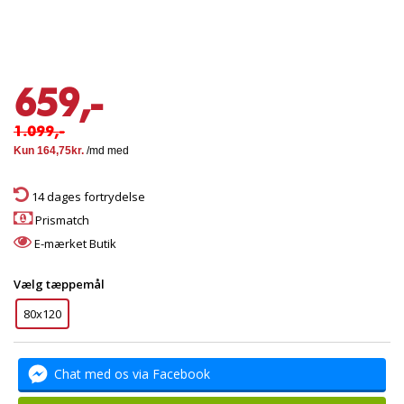
659,-
1.099,-
14 dages fortrydelse
Prismatch
E-mærket Butik
Vælg tæppemål
80x120
Chat med os via Facebook