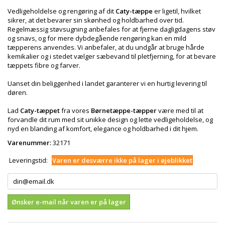
Vedligeholdelse og rengøring af dit
Caty-tæppe
er ligetil, hvilket
sikrer, at det bevarer sin skønhed og holdbarhed over tid.
Regelmæssig støvsugning anbefales for at fjerne dagligdagens støv
og snavs, og for mere dybdegående rengøring kan en mild
tæpperens anvendes. Vi anbefaler, at du undgår at bruge hårde
kemikalier og i stedet vælger sæbevand til pletfjerning, for at bevare
tæppets fibre og farver.
Uanset din beliggenhed i landet garanterer vi en hurtig levering til
døren.
Lad
Caty-tæppet
fra vores
Børnetæppe-tæpper
være med til at
forvandle dit rum med sit unikke design og lette vedligeholdelse, og
nyd en blanding af komfort, elegance og holdbarhed i dit hjem.
Varenummer:
32171
Leveringstid:
Varen er desværre ikke på lager i øjeblikket
Ønsker e-mail når varen er på lager