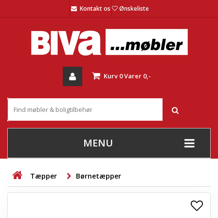
Kontakt os
Ønskeliste
Kurv
0
Varer
0,-
MENU
+
SOFAER
Tæpper
Børnetæpper
+
STUE
+
SPISESTUE