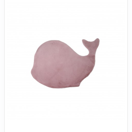
+
SOVEVÆRELSE
+
BØRNEMØBLER
+
KONTORMØBLER
+
OPBEVARING
+
TÆPPER
+
LAMPER
+
HAVEMØBLER
+
ENTREMØBLER
SPAR PENGE PÅ UDVALGTE VARER