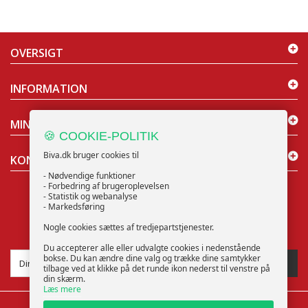
OVERSIGT
INFORMATION
MIN KONTO
🍪 COOKIE-POLITIK
Biva.dk bruger cookies til
KONTAKT OS
- Nødvendige funktioner
- Forbedring af brugeroplevelsen
- Statistik og webanalyse
- Markedsføring
Nogle cookies sættes af tredjepartstjenester.
NYHEDSBREV
Du accepterer alle eller udvalgte cookies i nedenstående
bokse. Du kan ændre dine valg og trække dine samtykker
TILMELD
tilbage ved at klikke på det runde ikon nederst til venstre på
din skærm.
Læs mere