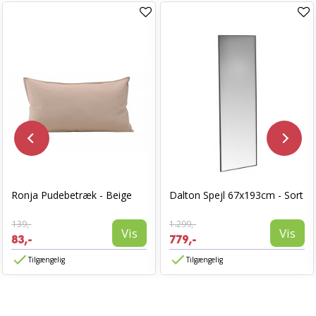
Ronja Pudebetræk - Beige
Dalton Spejl 67x193cm - Sort
139,-
1.299,-
Vis
Vis
83,-
779,-
Tilgængelig
Tilgængelig