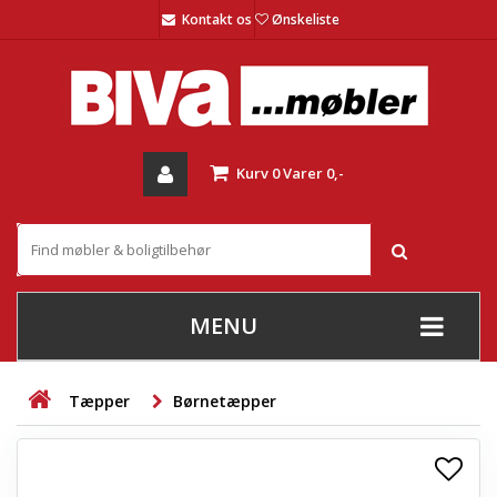
Kontakt os
Ønskeliste
Kurv
0
Varer
0,-
MENU
+
SOFAER
Tæpper
Børnetæpper
+
STUE
+
SPISESTUE