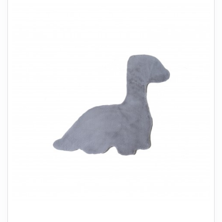
+
SOVEVÆRELSE
+
BØRNEMØBLER
+
KONTORMØBLER
+
OPBEVARING
+
TÆPPER
+
LAMPER
+
HAVEMØBLER
+
ENTREMØBLER
SPAR PENGE PÅ UDVALGTE VARER