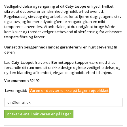
Vedligeholdelse og rengøring af dit
Caty-tæppe
er ligetil, hvilket
sikrer, at det bevarer sin skønhed og holdbarhed over tid.
Regelmæssig støvsugning anbefales for at fjerne dagligdagens støv
og snavs, og for mere dybdegående rengøring kan en mild
tæpperens anvendes. Vi anbefaler, at du undgår at bruge hårde
kemikalier og i stedet vælger sæbevand til pletfjerning, for at bevare
tæppets fibre og farver.
Uanset din beliggenhed i landet garanterer vi en hurtig levering til
døren.
Lad
Caty-tæppet
fra vores
Børnetæppe-tæpper
være med til at
forvandle dit rum med sit unikke design og lette vedligeholdelse, og
nyd en blanding af komfort, elegance og holdbarhed i dit hjem.
Varenummer:
32192
Leveringstid:
Varen er desværre ikke på lager i øjeblikket
Ønsker e-mail når varen er på lager