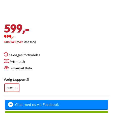
599,-
999,-
14 dages fortrydelse
Prismatch
E-mærket Butik
Vælg tæppemål
80x100
Chat med os via Facebook