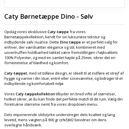
Caty Børnetæppe Dino - Sølv
Opdag vores eksklusive
Caty-tæppe
fra vores
Børnetæppekollektion, kendt for sin luksuriøse tekstur og
indbydende sølv nuance. Dette
Dino tæppe
er et perfekt valg for
enhver, der værdsætter elegance og stil, kombineret med
uovertruffen holdbarhed takket være fremstillingen i højkvalitets
100% Polyester, og med en samlet højde på 25mm, sikrer det en
fornemmelse af blødhed og komfort.
Caty-tæppet
, med sit tidløse design, er ideelt til at indføre et strejf af
hygge og varme i din stue, entré eller soveværelse, og bidrager til et
indbydende og komfortabelt miljø.
Vores
Caty-tæppekollektion
tilbyder en bred vifte af størrelser,
hvilket sikrer, at du kan finde det perfekte match til dit rum. Vælg din
foretrukne størrelse nemt fra vores dropdown-menu.
Dets imponerende slidstyrke understreger dets kvalitet og lang
levetid, mens vægten på 900 gr (±%5)M2 bevidner om dens
overlegne håndværk.