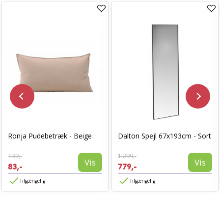
Ronja Pudebetræk - Beige
Dalton Spejl 67x193cm - Sort
139,-
1.299,-
Vis
Vis
83,-
779,-
Tilgængelig
Tilgængelig