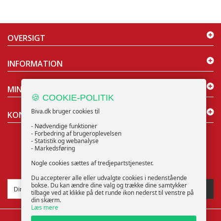
OVERSIGT
INFORMATION
MIN KONTO
🍪 COOKIE-POLITIK
Biva.dk bruger cookies til
KONTAKT OS
- Nødvendige funktioner
- Forbedring af brugeroplevelsen
- Statistik og webanalyse
- Markedsføring
Nogle cookies sættes af tredjepartstjenester.
NYHEDSBREV
Du accepterer alle eller udvalgte cookies i nedenstående
bokse. Du kan ændre dine valg og trække dine samtykker
TILMELD
tilbage ved at klikke på det runde ikon nederst til venstre på
din skærm.
Læs mere