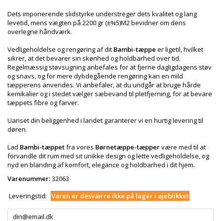
Dets imponerende slidstyrke understreger dets kvalitet og lang
levetid, mens vægten på 2200 gr (±%5)M2 bevidner om dens
overlegne håndværk.
Vedligeholdelse og rengøring af dit
Bambi-tæppe
er ligetil, hvilket
sikrer, at det bevarer sin skønhed og holdbarhed over tid.
Regelmæssig støvsugning anbefales for at fjerne dagligdagens støv
og snavs, og for mere dybdegående rengøring kan en mild
tæpperens anvendes. Vi anbefaler, at du undgår at bruge hårde
kemikalier og i stedet vælger sæbevand til pletfjerning, for at bevare
tæppets fibre og farver.
Uanset din beliggenhed i landet garanterer vi en hurtig levering til
døren.
Lad
Bambi-tæppet
fra vores
Børnetæppe-tæpper
være med til at
forvandle dit rum med sit unikke design og lette vedligeholdelse, og
nyd en blanding af komfort, elegance og holdbarhed i dit hjem.
Varenummer:
32063
Leveringstid:
Varen er desværre ikke på lager i øjeblikket