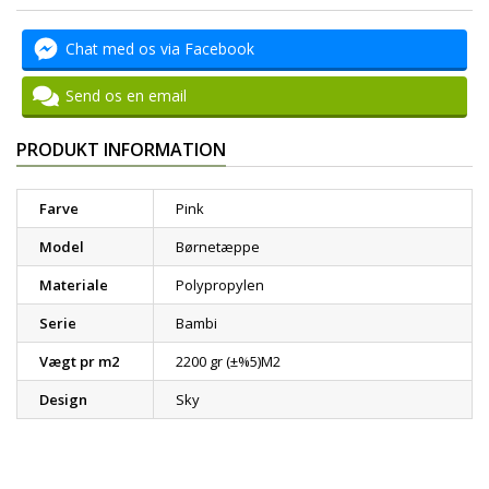
Chat med os via Facebook
Send os en email
PRODUKT INFORMATION
Farve
Pink
Model
Børnetæppe
Materiale
Polypropylen
Serie
Bambi
Vægt pr m2
2200 gr (±%5)M2
Design
Sky