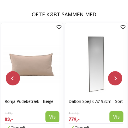
OFTE KØBT SAMMEN MED
Ronja Pudebetræk - Beige
Dalton Spejl 67x193cm - Sort
139,-
1.299,-
Vis
Vis
83,-
779,-
Tilgængelig
Tilgængelig