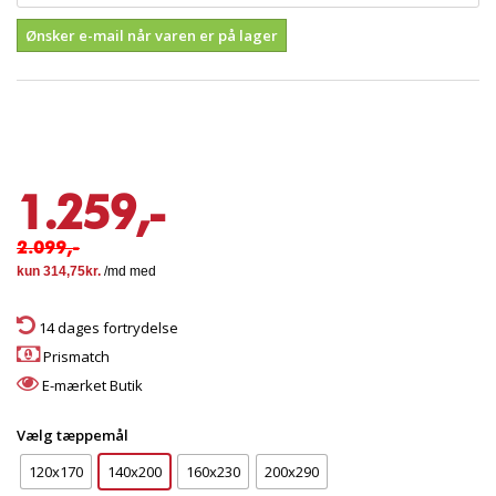
Ønsker e-mail når varen er på lager
1.259,-
2.099,-
14 dages fortrydelse
Prismatch
E-mærket Butik
Vælg tæppemål
120x170
140x200
160x230
200x290