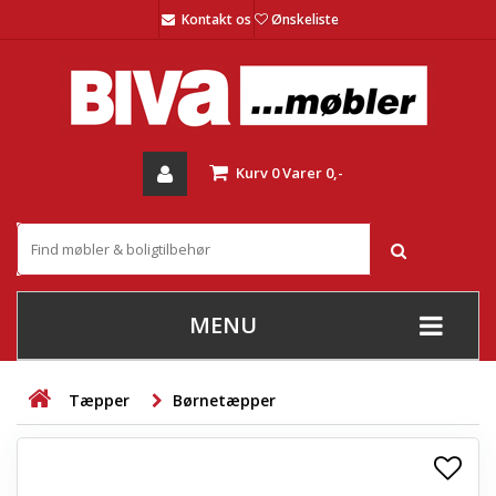
Kontakt os
Ønskeliste
Kurv
0
Varer
0,-
MENU
+
SOFAER
Tæpper
Børnetæpper
+
STUE
+
SPISESTUE