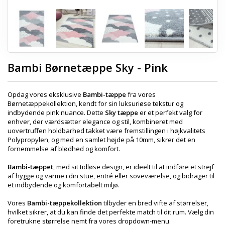
Bambi Børnetæppe Sky - Pink
Opdag vores eksklusive
Bambi-tæppe
fra vores
Børnetæppekollektion, kendt for sin luksuriøse tekstur og
indbydende pink nuance. Dette
Sky tæppe
er et perfekt valg for
enhver, der værdsætter elegance og stil, kombineret med
uovertruffen holdbarhed takket være fremstillingen i højkvalitets
Polypropylen, og med en samlet højde på 10mm, sikrer det en
fornemmelse af blødhed og komfort.
Bambi-tæppet
, med sit tidløse design, er ideelt til at indføre et strejf
af hygge og varme i din stue, entré eller soveværelse, og bidrager til
et indbydende og komfortabelt miljø.
Vores
Bambi-tæppekollektion
tilbyder en bred vifte af størrelser,
hvilket sikrer, at du kan finde det perfekte match til dit rum. Vælg din
foretrukne størrelse nemt fra vores dropdown-menu.