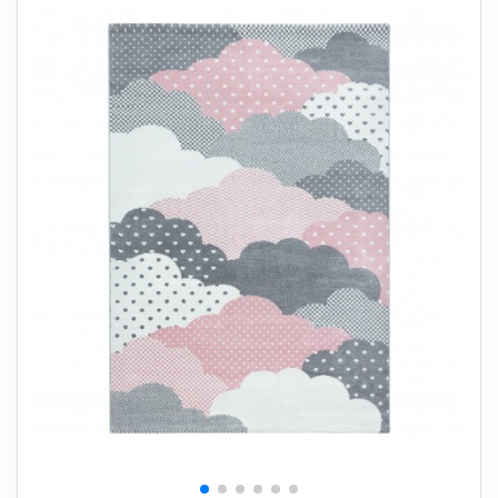
+
SOVEVÆRELSE
+
BØRNEMØBLER
+
KONTORMØBLER
+
OPBEVARING
+
TÆPPER
+
LAMPER
+
HAVEMØBLER
+
ENTREMØBLER
SPAR PENGE PÅ UDVALGTE VARER