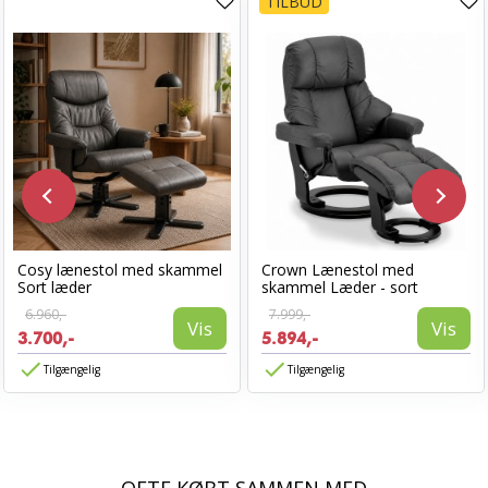
TILBUD
Cosy lænestol med skammel
Crown Lænestol med
Sort læder
skammel Læder - sort
6.960,-
7.999,-
Vis
Vis
3.700,-
5.894,-
Tilgængelig
Tilgængelig