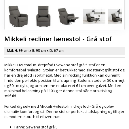
Mikkeli recliner lænestol - Grå stof
Mål: H:
99 cm
x B:
93 cm
x D:
67 cm
Mikkeli Hvilestol m. drejefod i
Sawana stof grå 5
stof er en
komfortabel hvilestol. Stolen er betrukket med slidstærkt gråt stof og
har en drejefod i sort metal. Med sin rocking funktion kan du nemt
finde den perfekte position til afslapning. Stolens sæde er 50 cm højt
og 50 cm dybt, og armlænene er placeret 61 cm over gulvet. Med en
maksimal belastning på 110 kg er denne stol både praktisk og
stilfuld.
Forkæl dig selv med Mikkeli Hvilestol m. drejefod - Grå og oplev
ultimativ komfort og stil. Denne stol er perfekt til afslapning og tilføjer
et moderne touch til ethvert rum.
Farve:
Sawana stof grå 5