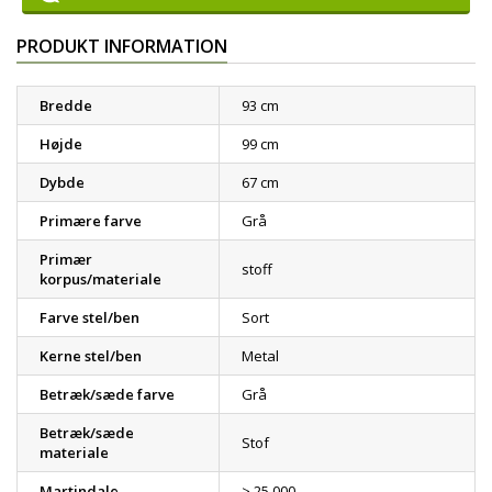
PRODUKT INFORMATION
Bredde
93 cm
Højde
99 cm
Dybde
67 cm
Primære farve
Grå
Primær
stoff
korpus/materiale
Farve stel/ben
Sort
Kerne stel/ben
Metal
Betræk/sæde farve
Grå
Betræk/sæde
Stof
materiale
Martindale
> 25.000