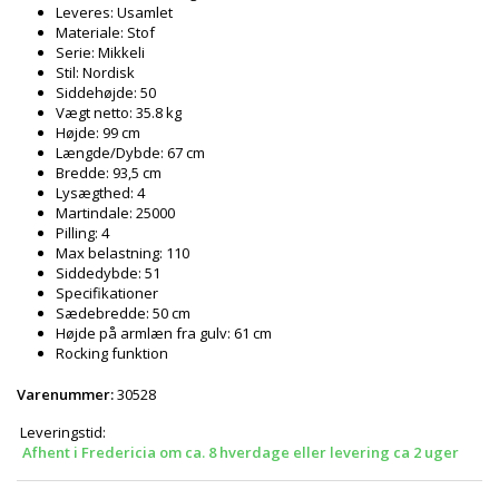
Leveres: Usamlet
Materiale: Stof
Serie: Mikkeli
Stil: Nordisk
Siddehøjde: 50
Vægt netto: 35.8 kg
Højde: 99 cm
Længde/Dybde: 67 cm
Bredde: 93,5 cm
Lysægthed: 4
Martindale: 25000
Pilling: 4
Max belastning: 110
Siddedybde: 51
Specifikationer
Sædebredde: 50 cm
Højde på armlæn fra gulv: 61 cm
Rocking funktion
Varenummer:
30528
Leveringstid:
Afhent i Fredericia om ca. 8 hverdage eller levering ca 2 uger