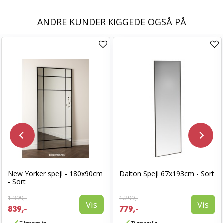
ANDRE KUNDER KIGGEDE OGSÅ PÅ
New Yorker spejl - 180x90cm
Dalton Spejl 67x193cm - Sort
- Sort
1.399,-
1.299,-
Vis
Vis
839,-
779,-