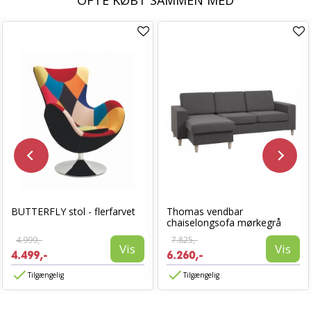
OFTE KØBT SAMMEN MED
BUTTERFLY stol - flerfarvet
Thomas vendbar
chaiselongsofa mørkegrå
4.999,-
7.825,-
Vis
Vis
4.499,-
6.260,-
Tilgængelig
Tilgængelig