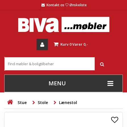
Kontakt os
Ønskeliste
Kurv
0
Varer
0,-
MENU
+
SOFAER
Stue
Stole
Lænestol
+
STUE
+
SPISESTUE