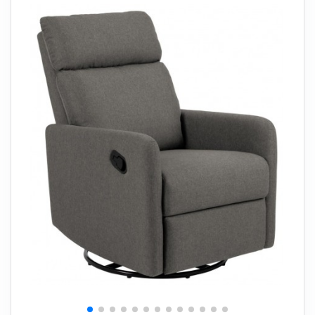
+
SOVEVÆRELSE
+
BØRNEMØBLER
+
KONTORMØBLER
+
OPBEVARING
+
TÆPPER
+
LAMPER
+
HAVEMØBLER
+
ENTREMØBLER
SPAR PENGE PÅ UDVALGTE VARER