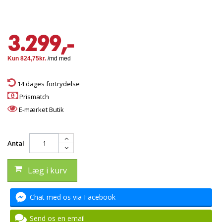
3.299,-
14 dages fortrydelse
Prismatch
E-mærket Butik
Antal
Læg i kurv
Chat med os via Facebook
Send os en email