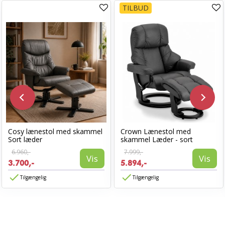
TILBUD
Cosy lænestol med skammel
Crown Lænestol med
Sort læder
skammel Læder - sort
6.960,-
7.999,-
Vis
Vis
3.700,-
5.894,-
Tilgængelig
Tilgængelig