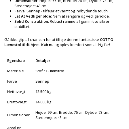
Dimensioner
: Højde: 99 cm, Bredde: 76 cm, Dybde: 73 cm,
Sædehøjde: 43 cm.
Farve
: Sennep - tilføjer et varmt og indbydende touch.
Let At Vedligeholde
: Nem at rengøre og vedligeholde.
Solid Konstruktion
: Robust ramme af gummitræ sikrer
stabilitet.
Gå ikke glip af chancen for at tilføje denne fantastiske
COTTO
Lænestol
til dit hjem.
Køb nu
og oplev komfort som aldrig før!
Egenskab
Detaljer
Materiale
Stof / Gummitræ
Farve
Sennep
Nettovægt
13.500 kg
Bruttovægt
14.000 kg
Højde: 99 cm, Bredde: 76 cm, Dybde: 73 cm,
Dimensioner
Sædehøjde: 43 cm
Antal pr.