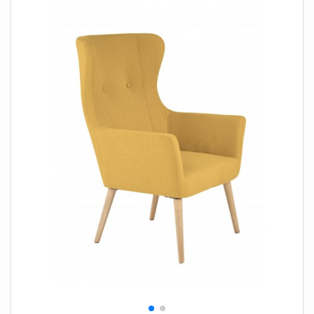
+
SOVEVÆRELSE
+
BØRNEMØBLER
+
KONTORMØBLER
+
OPBEVARING
+
TÆPPER
+
LAMPER
+
HAVEMØBLER
+
ENTREMØBLER
SPAR PENGE PÅ UDVALGTE VARER