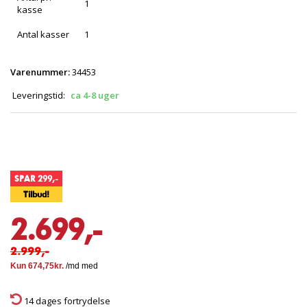
1
kasse
Antal kasser
1
Varenummer:
34453
Leveringstid:
ca 4-8 uger
SPAR 299,-
Tilbud!
2.699,-
2.999,-
14 dages fortrydelse