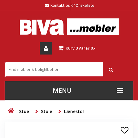
Kontakt os
Ønskeliste
Kurv
0
Varer
0,-
MENU
+
SOFAER
Stue
Stole
Lænestol
+
STUE
+
SPISESTUE