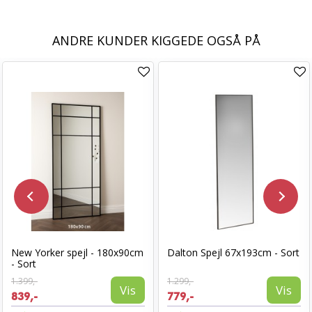
ANDRE KUNDER KIGGEDE OGSÅ PÅ
New Yorker spejl - 180x90cm
Dalton Spejl 67x193cm - Sort
- Sort
1.399,-
1.299,-
Vis
Vis
839,-
779,-