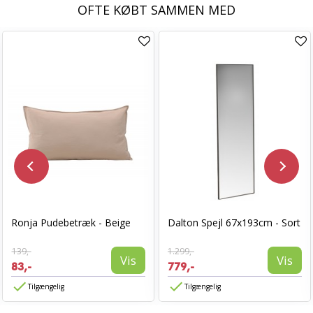
OFTE KØBT SAMMEN MED
Ronja Pudebetræk - Beige
Dalton Spejl 67x193cm - Sort
139,-
1.299,-
Vis
Vis
83,-
779,-
Tilgængelig
Tilgængelig