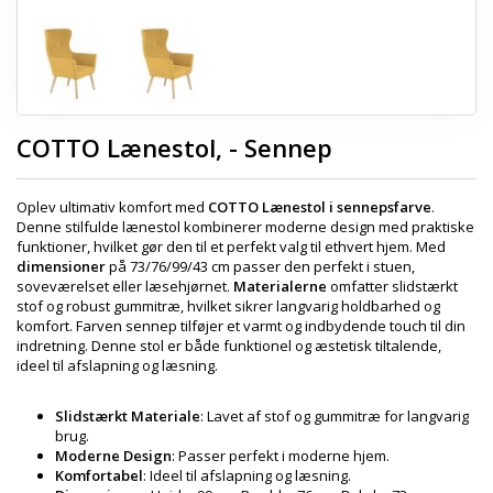
COTTO Lænestol, - Sennep
Oplev ultimativ komfort med
COTTO Lænestol i sennepsfarve
.
Denne stilfulde lænestol kombinerer moderne design med praktiske
funktioner, hvilket gør den til et perfekt valg til ethvert hjem. Med
dimensioner
på 73/76/99/43 cm passer den perfekt i stuen,
soveværelset eller læsehjørnet.
Materialerne
omfatter slidstærkt
stof og robust gummitræ, hvilket sikrer langvarig holdbarhed og
komfort. Farven sennep tilføjer et varmt og indbydende touch til din
indretning. Denne stol er både funktionel og æstetisk tiltalende,
ideel til afslapning og læsning.
Slidstærkt Materiale
: Lavet af stof og gummitræ for langvarig
brug.
Moderne Design
: Passer perfekt i moderne hjem.
Komfortabel
: Ideel til afslapning og læsning.