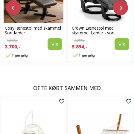
Cosy lænestol med skammel
Crown Lænestol med
Sort læder
skammel Læder - sort
6.960,-
7.999,-
Vis
Vis
3.700,-
5.894,-
Tilgængelig
Tilgængelig
OFTE KØBT SAMMEN MED