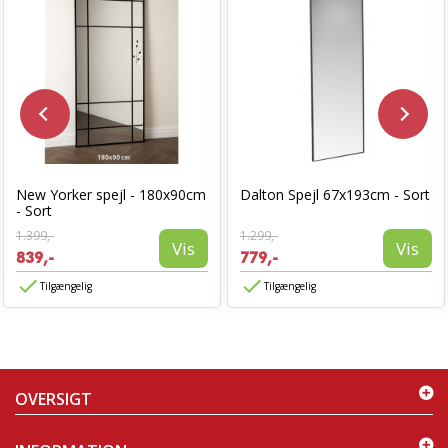
New Yorker spejl - 180x90cm
Dalton Spejl 67x193cm - Sort
- Sort
1.399,-
1.299,-
Vis
Vis
839,-
779,-
Tilgængelig
Tilgængelig
OVERSIGT