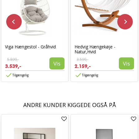
Viga Hængestol - Gråhvid
Hedvig Hængekøje -
Natur,Hvid
5.899,-
3.599,-
Vis
Vis
3.539,-
2.159,-
Tilgængelig
Tilgængelig
ANDRE KUNDER KIGGEDE OGSÅ PÅ