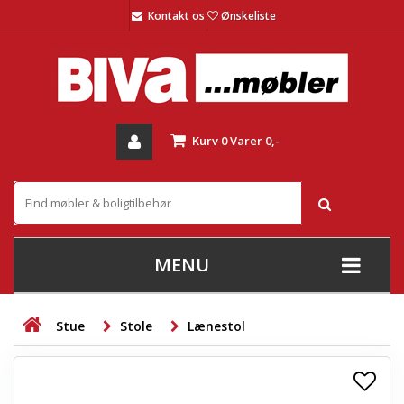
Kontakt os
Ønskeliste
Kurv
0
Varer
0,-
MENU
+
SOFAER
Stue
Stole
Lænestol
+
STUE
+
SPISESTUE