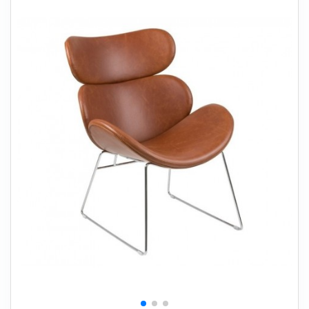
+
SOVEVÆRELSE
+
BØRNEMØBLER
+
KONTORMØBLER
+
OPBEVARING
+
TÆPPER
+
LAMPER
+
HAVEMØBLER
+
ENTREMØBLER
SPAR PENGE PÅ UDVALGTE VARER