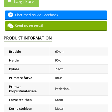
Læg i kurv
Chat med os via Facebook
Send os en email
PRODUKT INFORMATION
Bredde
69 cm
Højde
90 cm
Dybde
78 cm
Primære farve
Brun
Primær
læderlook
korpus/materiale
Farve stel/ben
Krom
Kerne stel/ben
Metal