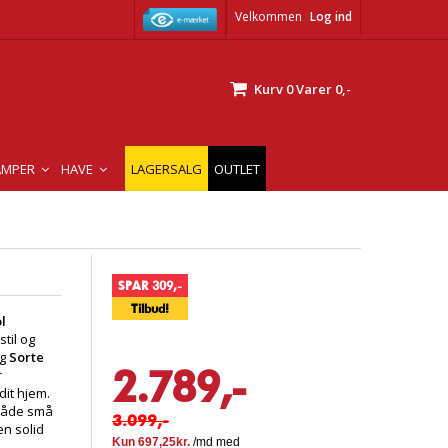
Velkommen
Log ind
Kurv
0
Varer
0,-
AMPER
HAVE
LAGERSALG
OUTLET
SPAR 309,-
Tilbud!
l
til og
g
Sorte
2.789,-
r
 dit hjem.
 både små
3.099,-
en solid