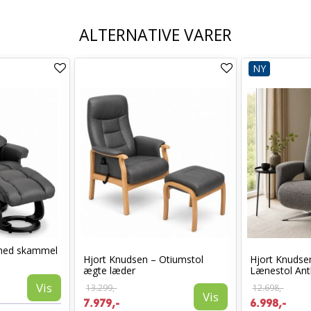
ALTERNATIVE VARER
NY
med skammel
Hjort Knudsen – Otiumstol
Hjort Knudse
ægte læder
Lænestol Ant
Vis
13.299,-
12.698,-
Vis
7.979,-
6.998,-