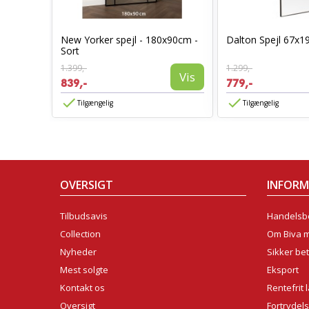
ol Sort
New Yorker spejl - 180x90cm -
Dalton Spejl 67x1
Sort
Vis
1.399,-
1.299,-
Vis
839,-
779,-
Tilgængelig
Tilgængelig
OVERSIGT
INFOR
Tilbudsavis
Handelsbe
Collection
Om Biva 
Nyheder
Sikker bet
Mest solgte
Eksport
Kontakt os
Rentefrit 
Oversigt
Fortrydel