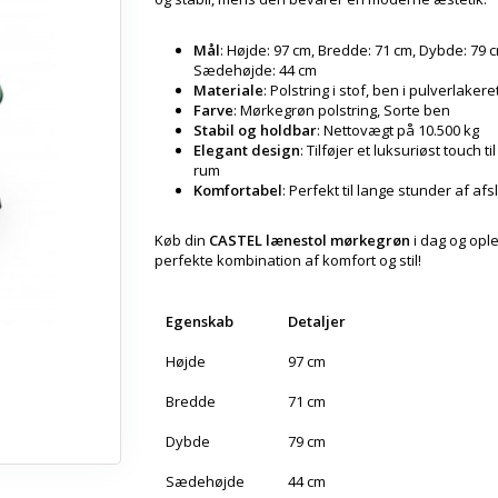
Mål
: Højde: 97 cm, Bredde: 71 cm, Dybde: 79 
Sædehøjde: 44 cm
Materiale
: Polstring i stof, ben i pulverlakeret
Farve
: Mørkegrøn polstring, Sorte ben
Stabil og holdbar
: Nettovægt på 10.500 kg
Elegant design
: Tilføjer et luksuriøst touch ti
rum
Komfortabel
: Perfekt til lange stunder af af
Køb din
CASTEL lænestol mørkegrøn
i dag og opl
perfekte kombination af komfort og stil!
Egenskab
Detaljer
Højde
97 cm
Bredde
71 cm
Dybde
79 cm
Sædehøjde
44 cm