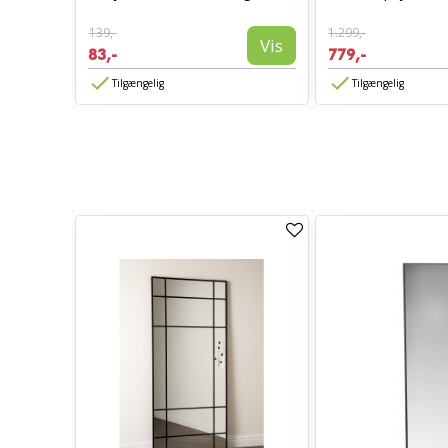
139,-
1.299,-
Vis
Vis
83,-
779,-
Tilgængelig
Tilgængelig