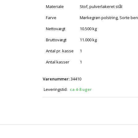
Materiale
Stof, pulverlakeret stål
Farve
Mørkegrøn polstring, Sorte ben
Nettovægt
10.500 kg
Bruttovægt
11.000 kg
Antal pr. kasse
1
Antal kasser
1
Varenummer:
34410
Leveringstid:
ca 4-8 uger