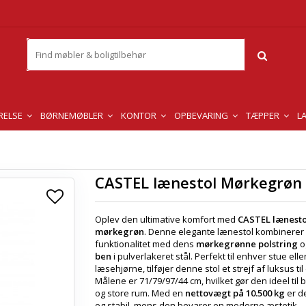
RELSE
BØRNEMØBLER
KONTOR
OPBEVARING
TÆPPER
L
CASTEL lænestol Mørkegrøn
Oplev den ultimative komfort med
CASTEL lænesto
mørkegrøn
. Denne elegante lænestol kombinerer s
funktionalitet med dens
mørkegrønne polstring
o
ben
i pulverlakeret stål. Perfekt til enhver stue elle
læsehjørne, tilføjer denne stol et strejf af luksus til
Målene er 71/79/97/44 cm, hvilket gør den ideel til
og store rum. Med en
nettovægt på 10.500 kg
er d
og stabil, mens den bevarer en moderne æstetik.