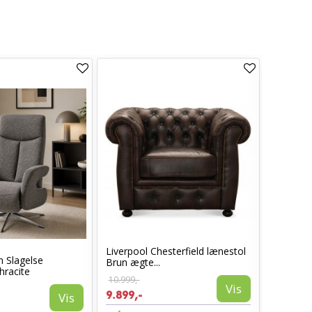
Liverpool Chesterfield lænestol
n Slagelse
Hjort Kn
Brun ægte...
hracite
10.999,-
Vis
21.144,-
9.899,-
Vis
12.686,