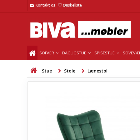
Kontakt os
Ønskeliste
SOFAER
DAGLIGSTUE
SPISESTUE
SOVEVÆ
Stue
Stole
Lænestol