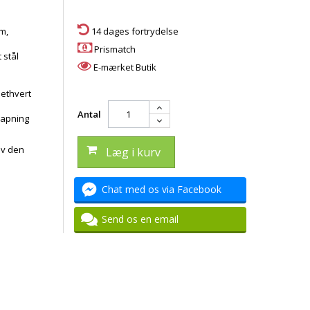
cm,
14 dages fortrydelse
Prismatch
 stål
E-mærket Butik
l ethvert
Antal
slapning
ev den
Læg i kurv
Chat med os via Facebook
Send os en email