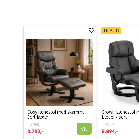
TILBUD
otor og
Cosy lænestol med skammel
Crown Lænestol 
Sort læder
Læder - sort
6.960,-
7.999,-
Vis
Vis
3.700,-
5.894,-