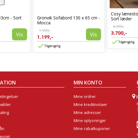
Cosy lænest
93cm - Sort
Gronvik Sofabord 130 x 65 cm -
Sort læder
Mocca
6.960,-
1.999,-
3.700,-
Vis
Vis
1.199,-
Tilgængelig
Tilgængelig
MATION
MIN KONTO
tingelser
Mine ordrer
møbler
Mine kreditnotaer
aling
Mine adresser
Mine oplysninger
lån
Mine rabatkuponer
sesret