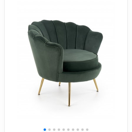
+
SOVEVÆRELSE
+
BØRNEMØBLER
+
KONTORMØBLER
+
OPBEVARING
+
TÆPPER
+
LAMPER
+
HAVEMØBLER
+
ENTREMØBLER
SPAR PENGE PÅ UDVALGTE VARER