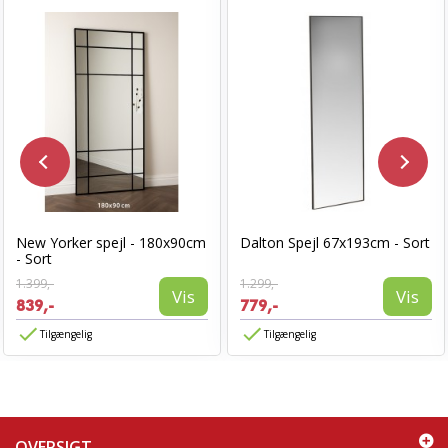
New Yorker spejl - 180x90cm
Dalton Spejl 67x193cm - Sort
- Sort
1.399,-
1.299,-
Vis
Vis
839,-
779,-
Tilgængelig
Tilgængelig
OVERSIGT