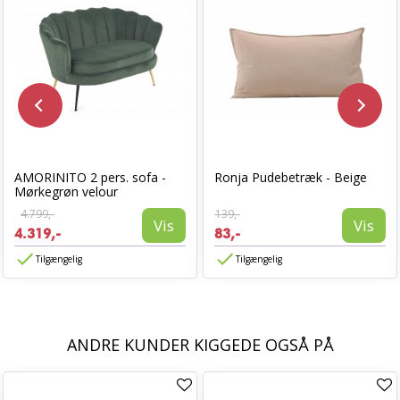
AMORINITO 2 pers. sofa -
Ronja Pudebetræk - Beige
Mørkegrøn velour
4.799,-
139,-
Vis
Vis
4.319,-
83,-
Tilgængelig
Tilgængelig
ANDRE KUNDER KIGGEDE OGSÅ PÅ