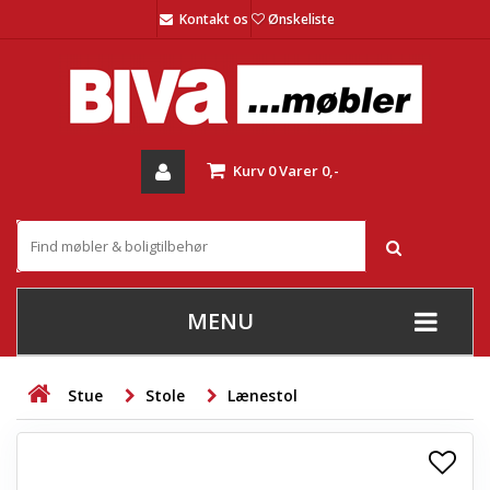
Kontakt os
Ønskeliste
Kurv
0
Varer
0,-
MENU
+
SOFAER
Stue
Stole
Lænestol
+
STUE
+
SPISESTUE