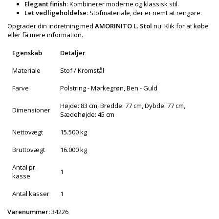
Elegant finish
: Kombinerer moderne og klassisk stil.
Let vedligeholdelse
: Stofmateriale, der er nemt at rengøre.
Opgrader din indretning med
AMORINITO L. Stol
nu! Klik for at købe
eller få mere information.
Egenskab
Detaljer
Materiale
Stof / Kromstål
Farve
Polstring - Mørkegrøn, Ben - Guld
Højde: 83 cm, Bredde: 77 cm, Dybde: 77 cm,
Dimensioner
Sædehøjde: 45 cm
Nettovægt
15.500 kg
Bruttovægt
16.000 kg
Antal pr.
1
kasse
Antal kasser
1
Varenummer:
34226