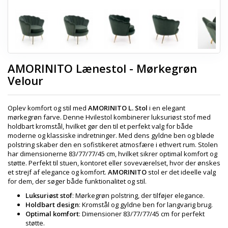
AMORINITO Lænestol - Mørkegrøn
Velour
Oplev komfort og stil med
AMORINITO L. Stol
i en elegant
mørkegrøn farve. Denne Hvilestol kombinerer luksuriøst stof med
holdbart kromstål, hvilket gør den til et perfekt valg for både
moderne og klassiske indretninger. Med dens gyldne ben og bløde
polstring skaber den en sofistikeret atmosfære i ethvert rum. Stolen
har dimensionerne 83/77/77/45 cm, hvilket sikrer optimal komfort og
støtte. Perfekt til stuen, kontoret eller soveværelset, hvor der ønskes
et strejf af elegance og komfort.
AMORINITO
stol er det ideelle valg
for dem, der søger både funktionalitet og stil.
Luksuriøst stof
: Mørkegrøn polstring, der tilføjer elegance.
Holdbart design
: Kromstål og gyldne ben for langvarig brug.
Optimal komfort
: Dimensioner 83/77/77/45 cm for perfekt
støtte.