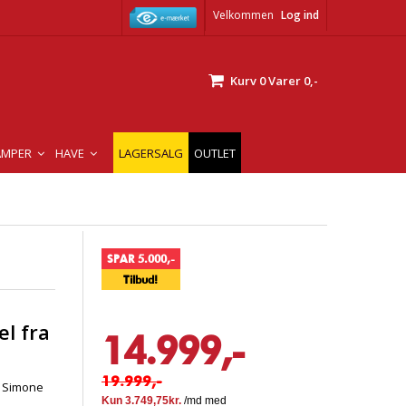
Velkommen
Log ind
Kurv
0
Varer
0,-
AMPER
HAVE
LAGERSALG
OUTLET
SPAR 5.000,-
Tilbud!
el fra
14.999,-
19.999,-
– Simone