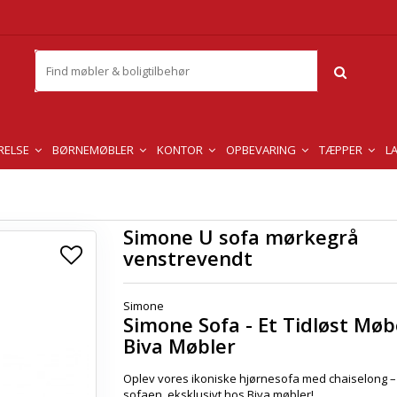
RELSE
BØRNEMØBLER
KONTOR
OPBEVARING
TÆPPER
L
Simone U sofa mørkegrå
venstrevendt
Simone
Simone Sofa - Et Tidløst Møb
Biva Møbler
Oplev vores ikoniske hjørnesofa med chaiselong 
sofaen, eksklusivt hos Biva møbler!