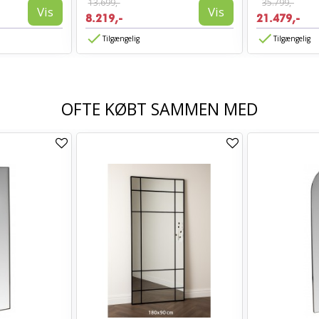
13.699,-
35.799,-
Vis
Vis
8.219,-
21.479,-
Tilgængelig
Tilgængelig
OFTE KØBT SAMMEN MED