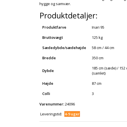
hygge og samvær.
Produktdetaljer:
Produktfarve
Inari 95
Bruttovægt
125 kg
Sædedybde/sædehøjde
58 cm / 44 cm
Bredde
350 cm
185 cm (sæde) / 152
Dybde
(samlet)
Højde
87 cm
Colli
3
Varenummer:
24096
Leveringstid:
4-9 uger