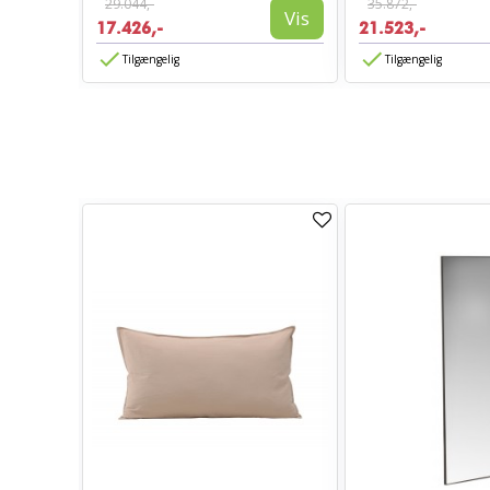
29.044,-
35.872,-
Vis
Vis
17.426,-
21.523,-
Tilgængelig
Tilgængelig