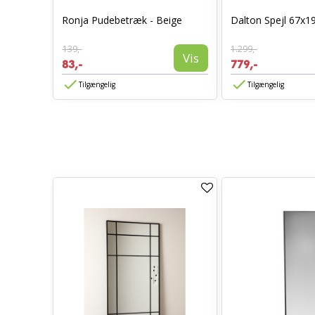
0 x 70 -
Ronja Pudebetræk - Beige
Dalton Spejl 67x1
139,-
1.299,-
Vis
Vis
83,-
779,-
Tilgængelig
Tilgængelig