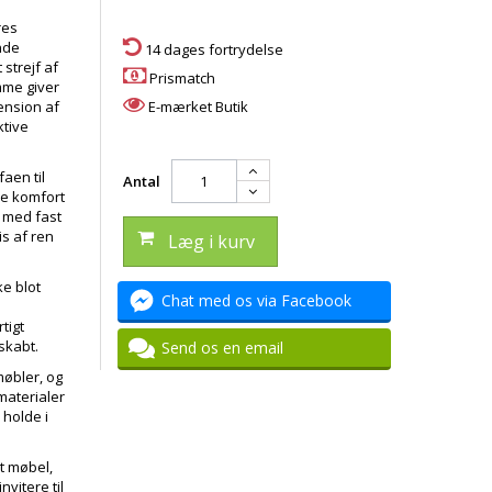
res
nde
14 dages fortrydelse
 strejf af
Prismatch
mme giver
ension af
E-mærket Butik
ktive
aen til
Antal
de komfort
 med fast
is af ren
Læg i kurv
ke blot
Chat med os via Facebook
tigt
 skabt.
Send os en email
møbler, og
materialer
 holde i
t møbel,
nvitere til