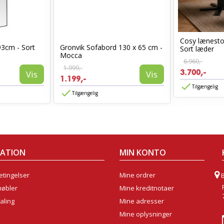
Cosy lænest
93cm - Sort
Gronvik Sofabord 130 x 65 cm -
Sort læder
Mocca
6.960,-
1.999,-
3.700,-
Vis
Vis
1.199,-
Tilgængelig
Tilgængelig
MATION
MIN KONTO
tingelser
Mine ordrer
møbler
Mine kreditnotaer
aling
Mine adresser
Mine oplysninger