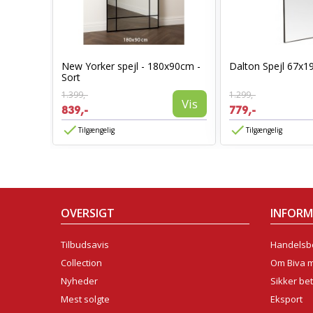
Sort
New Yorker spejl - 180x90cm -
Dalton Spejl 67x1
Sort
1.399,-
1.299,-
Vis
Vis
839,-
779,-
Tilgængelig
Tilgængelig
OVERSIGT
INFOR
Tilbudsavis
Handelsbe
Collection
Om Biva 
Nyheder
Sikker bet
Mest solgte
Eksport