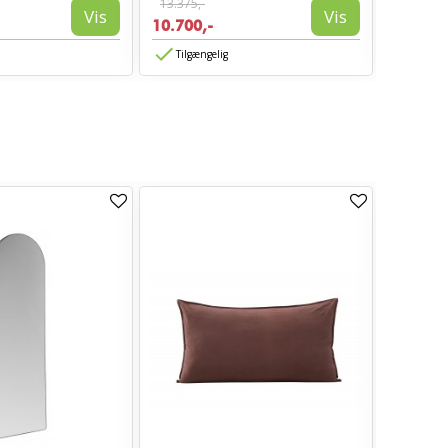
13.375,-
13.375,-
Vis
Vis
10.700,-
10.700,
Tilgængelig
Tilgæn
TILBUD