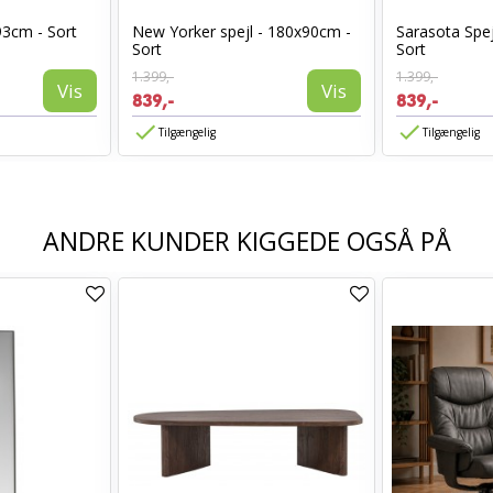
93cm - Sort
New Yorker spejl - 180x90cm -
Sarasota Spej
Sort
Sort
1.399,-
1.399,-
Vis
Vis
839,-
839,-
Tilgængelig
Tilgængelig
ANDRE KUNDER KIGGEDE OGSÅ PÅ