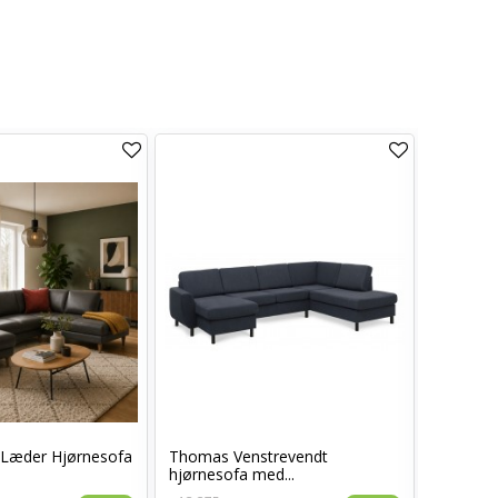
t Læder Hjørnesofa
Thomas Venstrevendt
Thomas 
hjørnesofa med...
hjørneso