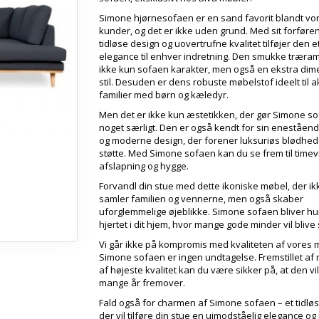
Simone hjørnesofaen er en sand favorit blandt vo
kunder, og det er ikke uden grund. Med sit forføre
tidløse design og uovertrufne kvalitet tilføjer den et
elegance til enhver indretning. Den smukke træra
ikke kun sofaen karakter, men også en ekstra dim
stil. Desuden er dens robuste møbelstof ideelt til a
familier med børn og kæledyr.
Men det er ikke kun æstetikken, der gør Simone sof
noget særligt. Den er også kendt for sin eneståen
og moderne design, der forener luksuriøs blødhed
støtte. Med Simone sofaen kan du se frem til timev
afslapning og hygge.
Forvandl din stue med dette ikoniske møbel, der ik
samler familien og vennerne, men også skaber
uforglemmelige øjeblikke. Simone sofaen bliver hur
hjertet i dit hjem, hvor mange gode minder vil blive
Vi går ikke på kompromis med kvaliteten af vores 
Simone sofaen er ingen undtagelse. Fremstillet af 
af højeste kvalitet kan du være sikker på, at den vil
mange år fremover.
Fald også for charmen af Simone sofaen – et tidløs
der vil tilføre din stue en uimodståelig elegance og i