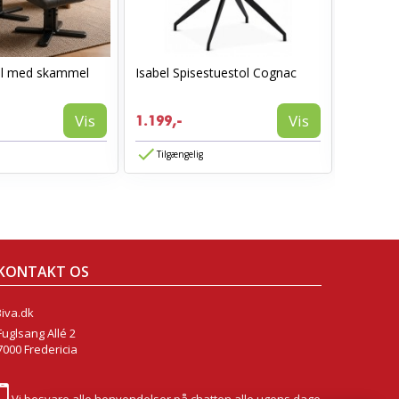
ol med skammel
Isabel Spisestuestol Cognac
AVA spis
1.199,-
Vis
Vis
1.199,-
774,-
Tilgængelig
Tilgæn
KONTAKT OS
Biva.dk
Fuglsang Allé 2
7000 Fredericia