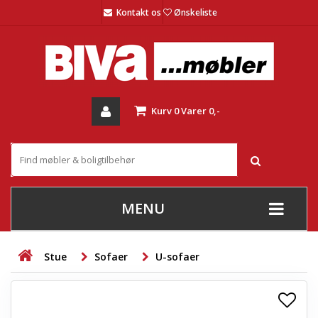
Kontakt os
Ønskeliste
Kurv
0
Varer
0,-
MENU
+
SOFAER
Stue
Sofaer
U-sofaer
+
STUE
+
SPISESTUE