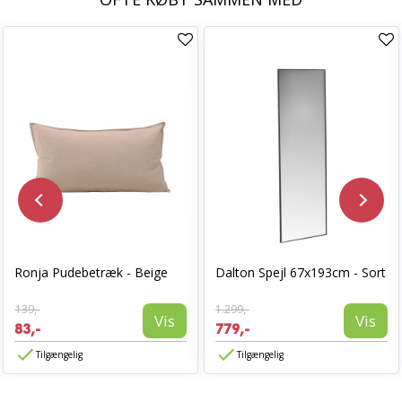
Ronja Pudebetræk - Beige
Dalton Spejl 67x193cm - Sort
139,-
1.299,-
Vis
Vis
83,-
779,-
Tilgængelig
Tilgængelig