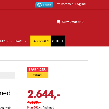
Velkommen
Log ind
Kurv
0
Varer
0,-
AMPER
HAVE
LAGERSALG
OUTLET
SPAR 1.555,-
Tilbud!
2.644,-
 med
4.199,-
raktisk