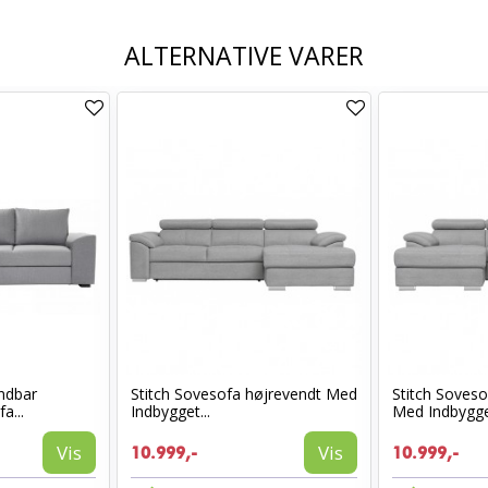
ALTERNATIVE VARER
ndbar
Stitch Sovesofa højrevendt Med
Stitch Soves
a...
Indbygget...
Med Indbygget
Vis
Vis
10.999,-
10.999,-