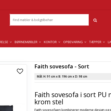
RELSE
BØRNEMØBLER
KONTOR
OPBEVARING
TÆPPER
L
Faith sovesofa - Sort
Mål: H:
91 cm
x B:
196 cm
x D:
98 cm
Faith sovesofa i sort PU
krom stel
Faith sovesofaen kombinerer moderne design og p