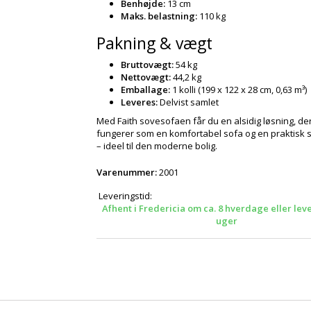
Benhøjde:
13 cm
Maks. belastning:
110 kg
Pakning & vægt
Bruttovægt:
54 kg
Nettovægt:
44,2 kg
Emballage:
1 kolli (199 x 122 x 28 cm, 0,63 m³)
Leveres:
Delvist samlet
Med Faith sovesofaen får du en alsidig løsning, de
fungerer som en komfortabel sofa og en praktisk
– ideel til den moderne bolig.
Varenummer:
2001
Leveringstid:
Afhent i Fredericia om ca. 8 hverdage eller lev
uger