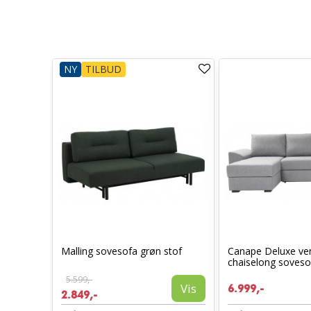
NY
TILBUD
Malling sovesofa grøn stof
Canape Deluxe ve
ppelig
chaiselong sovesof
5.599,-
Vis
6.999,-
2.849,-
Vis