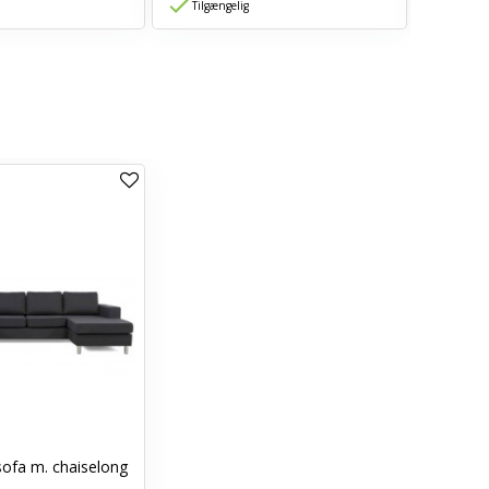
Tilgængelig
Tilgæn
sofa m. chaiselong