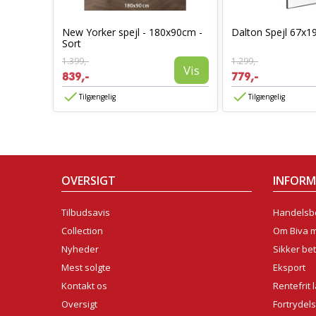
Sort
New Yorker spejl - 180x90cm -
Dalton Spejl 67x1
Sort
1.399,-
1.299,-
Vis
Vis
839,-
779,-
Tilgængelig
Tilgængelig
OVERSIGT
INFOR
Tilbudsavis
Handelsbe
Collection
Om Biva 
Nyheder
Sikker bet
Mest solgte
Eksport
Kontakt os
Rentefrit 
Oversigt
Fortrydel