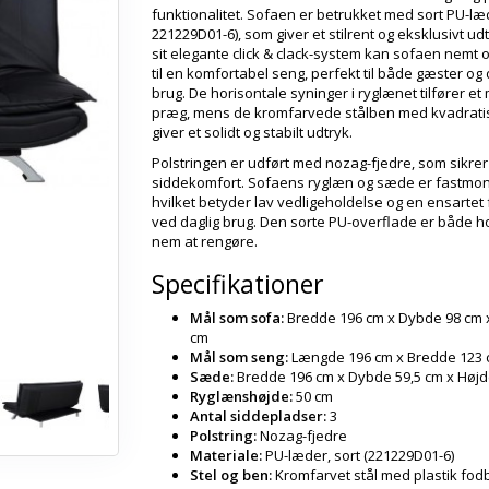
funktionalitet. Sofaen er betrukket med sort PU-læ
221229D01-6), som giver et stilrent og eksklusivt ud
sit elegante click & clack-system kan sofaen nem
til en komfortabel seng, perfekt til både gæster og 
brug. De horisontale syninger i ryglænet tilfører e
præg, mens de kromfarvede stålben med kvadratis
giver et solidt og stabilt udtryk.
Polstringen er udført med nozag-fjedre, som sikre
siddekomfort. Sofaens ryglæn og sæde er fastmon
hvilket betyder lav vedligeholdelse og en ensartet 
ved daglig brug. Den sorte PU-overflade er både h
nem at rengøre.
Specifikationer
Mål som sofa:
Bredde 196 cm x Dybde 98 cm 
cm
Mål som seng:
Længde 196 cm x Bredde 123
Sæde:
Bredde 196 cm x Dybde 59,5 cm x Højd
Ryglænshøjde:
50 cm
Antal siddepladser:
3
Polstring:
Nozag-fjedre
Materiale:
PU-læder, sort (221229D01-6)
Stel og ben:
Kromfarvet stål med plastik fod