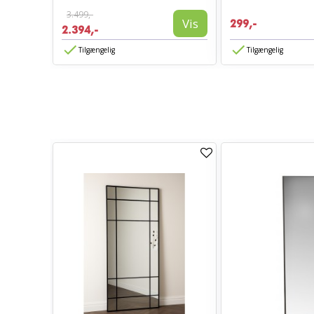
3.499,-
Vis
299,-
2.394,-
Tilgængelig
Tilgængelig