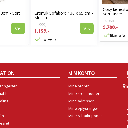
Cosy lænest
93cm - Sort
Gronvik Sofabord 130 x 65 cm -
Sort læder
Mocca
6.960,-
1.999,-
3.700,-
Vis
Vis
1.199,-
Tilgængelig
Tilgængelig
MATION
MIN KONTO
tingelser
Mine ordrer
møbler
Mine kreditnotaer
aling
Mine adresser
Mine oplysninger
lån
Mine rabatkuponer
sesret