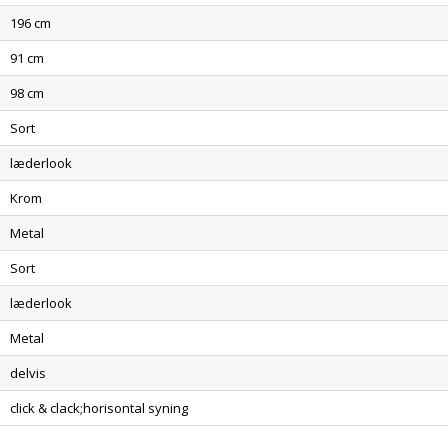
196 cm
91 cm
98 cm
Sort
læderlook
Krom
Metal
Sort
læderlook
Metal
delvis
click & clack;horisontal syning