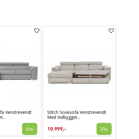
ofa Venstrevendt
Stitch Sovesofa Venstrevendt
Stitch S
...
Med Indbygget...
Indbygget
Vis
Vis
10.999,-
10.999,