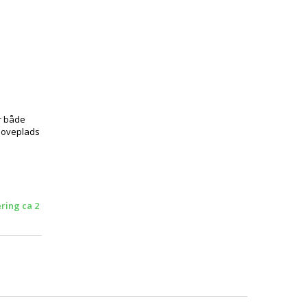
r både
 soveplads
ering ca 2