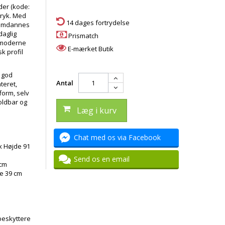
der (kode:
tryk. Med
14 dages fortrydelse
t omdannes
daglig
Prismatch
t moderne
E-mærket Butik
k profil
r god
Antal
teret,
form, selv
oldbar og
Læg i kurv
Chat med os via Facebook
x Højde 91
Send os en email
 cm
e 39 cm
beskyttere