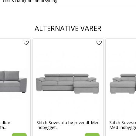
click & clack;horisontal syning
ALTERNATIVE VARER
ndbar
Stitch Sovesofa højrevendt Med
Stitch Soves
a...
Indbygget...
Med Indbygget