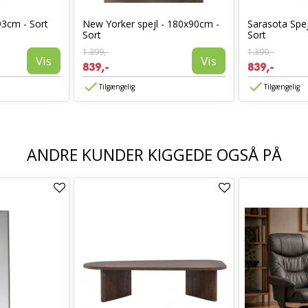
93cm - Sort
New Yorker spejl - 180x90cm -
Sarasota Spej
Sort
Sort
1.399,-
1.399,-
Vis
Vis
839,-
839,-
Tilgængelig
Tilgængelig
ANDRE KUNDER KIGGEDE OGSÅ PÅ