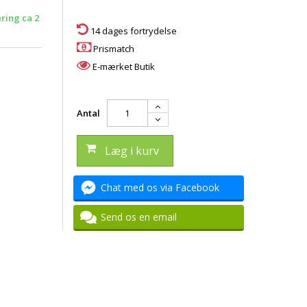
ering ca 2
14 dages fortrydelse
Prismatch
E-mærket Butik
Antal
Læg i kurv
Chat med os via Facebook
Send os en email