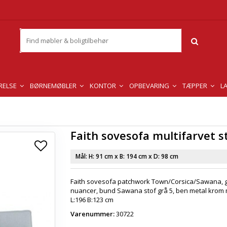
RELSE
BØRNEMØBLER
KONTOR
OPBEVARING
TÆPPER
L
Faith sovesofa multifarvet s
Mål: H:
91 cm
x B:
194 cm
x D:
98 cm
Faith sovesofa patchwork Town/Corsica/Sawana, g
nuancer, bund Sawana stof grå 5, ben metal krom
L:196 B:123 cm
Varenummer:
30722