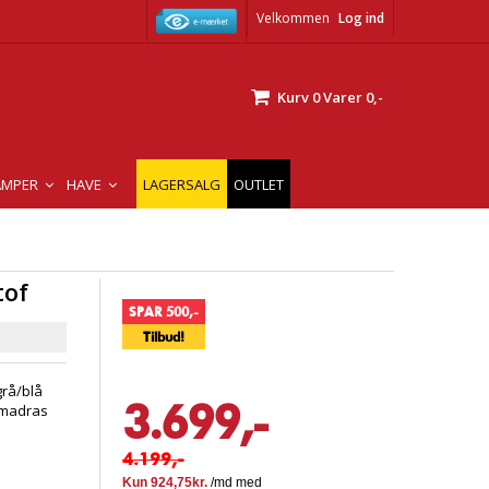
Velkommen
Log ind
Kurv
0
Varer
0,-
AMPER
HAVE
LAGERSALG
OUTLET
tof
SPAR 500,-
Tilbud!
rå/blå
3.699,-
 madras
4.199,-