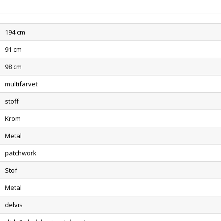
194 cm
91 cm
98 cm
multifarvet
stoff
Krom
Metal
patchwork
Stof
Metal
delvis