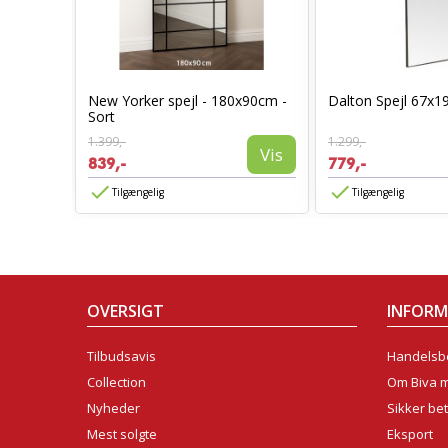
New Yorker spejl - 180x90cm -
Dalton Spejl 67x1
50cm
Sort
Vis
1.399,-
1.299,-
Vis
839,-
779,-
Tilgængelig
Tilgængelig
OVERSIGT
INFOR
Tilbudsavis
Handelsbe
Collection
Om Biva 
Nyheder
Sikker bet
Mest solgte
Eksport