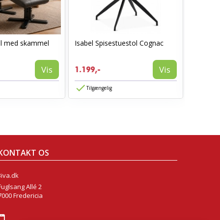
ol med skammel
Isabel Spisestuestol Cognac
AVA spis
1.199,-
Vis
Vis
1.199,-
774,-
Tilgængelig
Tilgæn
KONTAKT OS
Biva.dk
Fuglsang Allé 2
7000 Fredericia