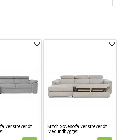
ofa Venstrevendt
Stitch Sovesofa Venstrevendt
Stitch S
...
Med Indbygget...
Indbygget