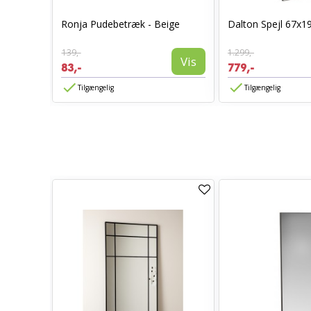
0 x 70 -
Ronja Pudebetræk - Beige
Dalton Spejl 67x1
139,-
1.299,-
Vis
Vis
83,-
779,-
Tilgængelig
Tilgængelig