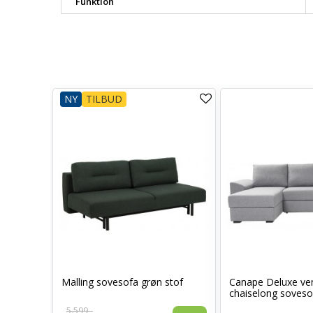
Funktion
NY
TILBUD
Malling sovesofa grøn stof
Canape Deluxe ve
ppelig
chaiselong sovesof
5.599,-