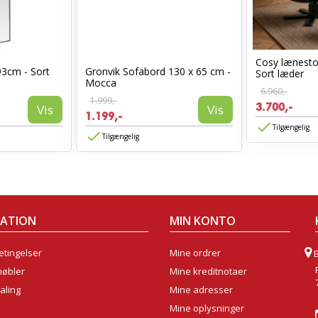
Cosy lænest
93cm - Sort
Gronvik Sofabord 130 x 65 cm -
Sort læder
Mocca
6.960,-
1.999,-
3.700,-
Vis
Vis
1.199,-
Tilgængelig
Tilgængelig
MATION
MIN KONTO
tingelser
Mine ordrer
møbler
Mine kreditnotaer
aling
Mine adresser
Mine oplysninger