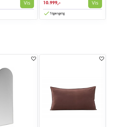
Vis
Vis
10.999,-
10.999,
Tilgængelig
Tilgæn
TILBUD