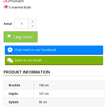
Prismatch
E-mærket Butik
Antal
Læg i kurv
Chat med os via Facebook
Send os en email
PRODUKT INFORMATION
Bredde
196 cm
Højde
101 cm
Dybde
95 cm