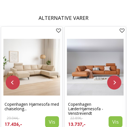
ALTERNATIVE VARER
Copenhagen Hjørnesofa med
Copenhagen
chaiselong...
LæderHjørnesofa -
Venstrevendt
29.044,-
22.896,-
Vis
Vis
17.426,-
13.737,-