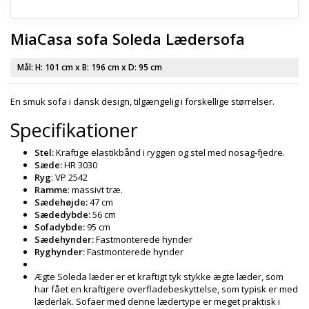
MiaCasa sofa Soleda Lædersofa
Mål: H:
101 cm
x B:
196 cm
x D:
95 cm
En smuk sofa i dansk design, tilgængelig i forskellige størrelser.
Specifikationer
Stel:
Kraftige elastikbånd i ryggen og stel med nosag-fjedre.
Sæde:
HR 3030
Ryg
: VP 2542
Ramme
: massivt træ.
Sædehøjde:
47 cm
Sædedybde:
56 cm
Sofadybde:
95 cm
Sædehynder:
Fastmonterede hynder
Ryghynder:
Fastmonterede hynder
Ægte Soleda læder er et kraftigt tyk stykke ægte læder, som
har fået en kraftigere overfladebeskyttelse, som typisk er med
læderlak. Sofaer med denne lædertype er meget praktisk i