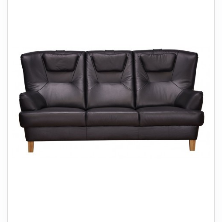
+
SOVEVÆRELSE
+
BØRNEMØBLER
+
KONTORMØBLER
+
OPBEVARING
+
TÆPPER
+
LAMPER
+
HAVEMØBLER
+
ENTREMØBLER
SPAR PENGE PÅ UDVALGTE VARER