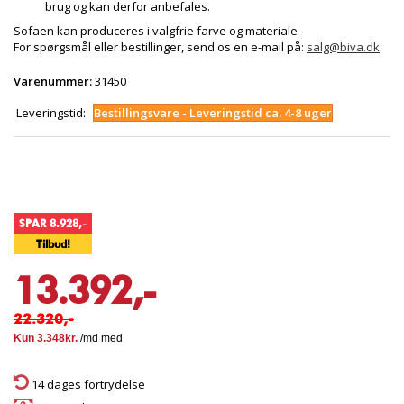
brug og kan derfor anbefales.
Sofaen kan produceres i valgfrie farve og materiale
For spørgsmål eller bestillinger, send os en e-mail på:
salg@biva.dk
Varenummer:
31450
Leveringstid:
Bestillingsvare - Leveringstid ca. 4-8 uger
SPAR 8.928,-
Tilbud!
13.392,-
22.320,-
14 dages fortrydelse