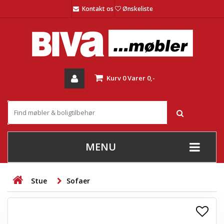
Kontakt os
Ønskeliste
Kurv
0
Varer
0,-
MENU
+
SOFAER
Stue
Sofaer
+
STUE
+
SPISESTUE