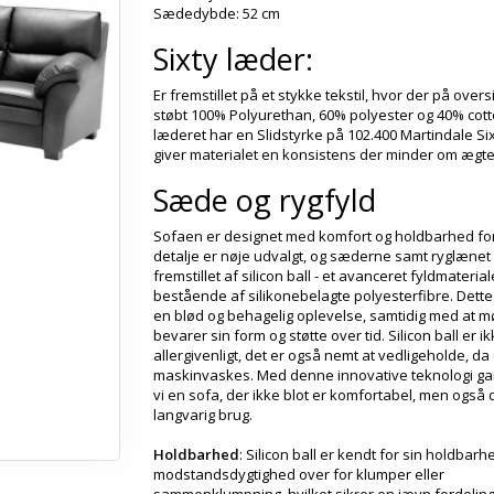
Sædedybde: 52 cm
Sixty læder:
Er fremstillet på et stykke tekstil, hvor der på over
støbt 100% Polyurethan, 60% polyester og 40% cott
læderet har en Slidstyrke på 102.400 Martindale Si
giver materialet en konsistens der minder om ægt
Sæde og rygfyld
Sofaen er designet med komfort og holdbarhed for
detalje er nøje udvalgt, og sæderne samt ryglænet
fremstillet af silicon ball - et avanceret fyldmaterial
bestående af silikonebelagte polyesterfibre. Dett
en blød og behagelig oplevelse, samtidig med at m
bevarer sin form og støtte over tid. Silicon ball er i
allergivenligt, det er også nemt at vedligeholde, da
maskinvaskes. Med denne innovative teknologi ga
vi en sofa, der ikke blot er komfortabel, men også d
langvarig brug.
Holdbarhed
: Silicon ball er kendt for sin holdbarh
modstandsdygtighed over for klumper eller