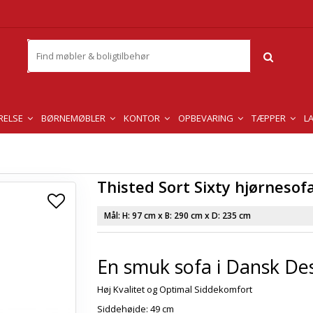
RELSE
BØRNEMØBLER
KONTOR
OPBEVARING
TÆPPER
L
Thisted Sort Sixty hjørnesofa
Mål: H:
97 cm
x B:
290 cm
x D:
235 cm
En smuk sofa i Dansk De
Høj Kvalitet og Optimal Siddekomfort
Siddehøjde: 49 cm