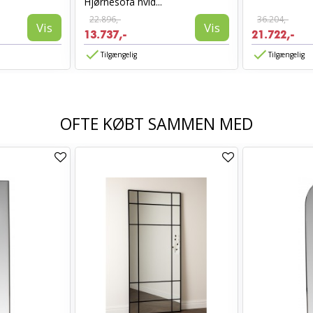
Hjørnesofa hvid...
22.896,-
36.204,-
Vis
Vis
13.737,-
21.722,-
Tilgængelig
Tilgængelig
OFTE KØBT SAMMEN MED