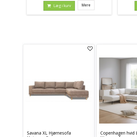
Mere
Læg i kurv
agen
Savana XL Hjørnesofa
Copenhagen hvid