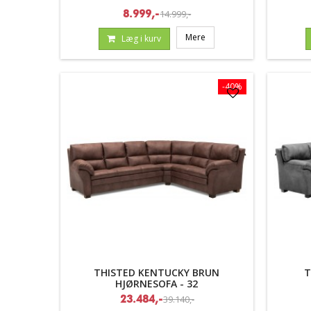
14.999,-
8.999,-
Mere
Læg i kurv
-40%
THISTED KENTUCKY BRUN
T
HJØRNESOFA - 32
39.140,-
23.484,-