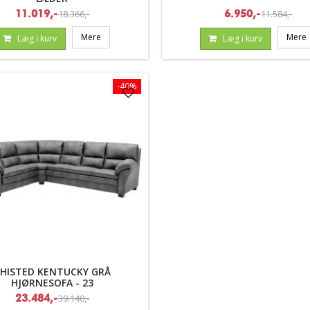
18.366,-
11.584,-
11.019,-
6.950,-
Mere
Mere
Læg i kurv
Læg i kurv
-40%
HISTED KENTUCKY GRÅ
HJØRNESOFA - 23
39.140,-
23.484,-