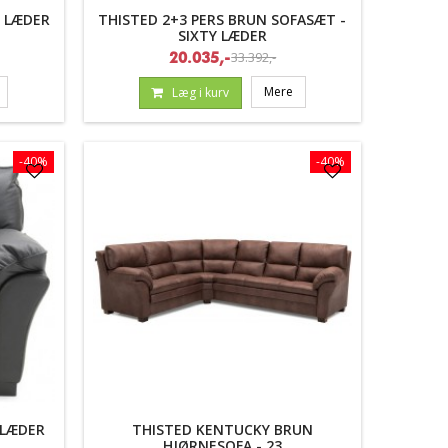
Y LÆDER
THISTED 2+3 PERS BRUN SOFASÆT -
SIXTY LÆDER
33.392,-
20.035,-
Mere
Læg i kurv
-40%
-40%
 LÆDER
THISTED KENTUCKY BRUN
HJØRNESOFA - 23