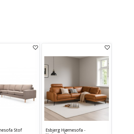
Canape 
nesofa Stof
Esbjerg Hjørnesofa -
Højreven