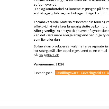
sammenklumpning, hvilket sikrer en jævn fordeling 
sofaen over tid.
Blød og komfortabel: Silikonebelægningen på fibr
en behagelig følelse, der bidrager til øget komfort.
Formbevarende
: Materialet bevarer sin form og 
effektivt, hvilket sikrer langvarig støtte og komfort.
Allergivenlig
: Da det typisk er lavet af syntetiske 
kan det være mere allergivenligt end naturlige fyld
som fjer eller dun.
Sofaen kan produceres i valgfrie farve og material
For spørgsmål eller bestillinger, send os en e-mail
på:
salg@biva.dk
Varenummer:
31299
Leveringstid:
Bestillingsvare - Leveringstid ca. 