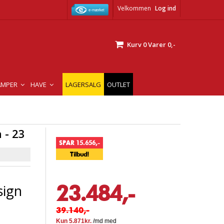
Velkommen
Log ind
Kurv
0
Varer
0,-
AMPER
HAVE
LAGERSALG
OUTLET
 - 23
SPAR 15.656,-
Tilbud!
23.484,-
sign
39.140,-