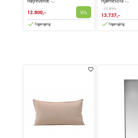
Højrevendt -...
Hjørnesofa -...
22.896,-
Vis
Vis
12.800,-
13.737,-
Tilgængelig
Tilgængelig