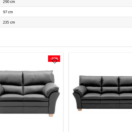
290 cm
97 cm
235 cm
-40%