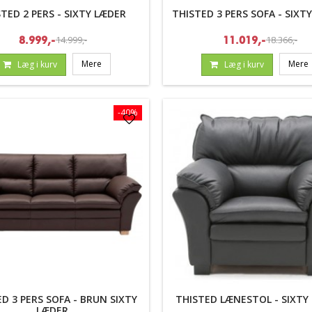
TED 2 PERS - SIXTY LÆDER
THISTED 3 PERS SOFA - SIXT
14.999,-
18.366,-
8.999,-
11.019,-
Mere
Mere
Læg i kurv
Læg i kurv
-40%
D 3 PERS SOFA - BRUN SIXTY
THISTED LÆNESTOL - SIXTY
LÆDER