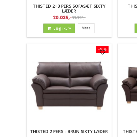
THISTED 2+3 PERS SOFASÆT SIXTY
THIS
LÆDER
33.392,-
20.035,-
Mere
Læg i kurv
-40%
THISTED 2 PERS - BRUN SIXTY LÆDER
THISTE