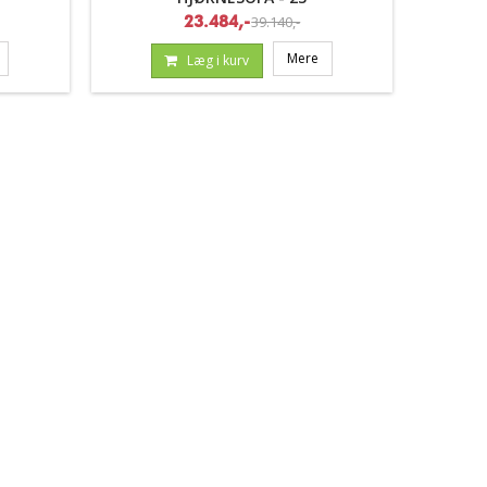
39.140,-
23.484,-
Mere
Læg i kurv