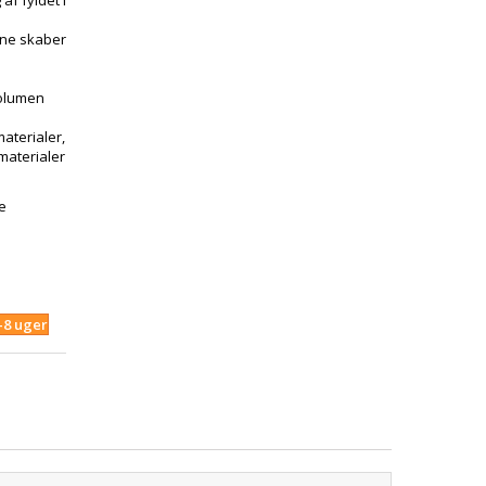
af fyldet i
ene skaber
volumen
materialer,
materialer
e
4-8 uger