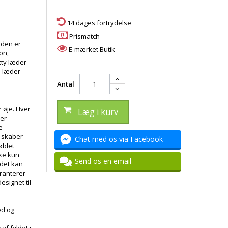
14 dages fortrydelse
Prismatch
siden er
E-mærket Butik
on,
xty læder
e læder
Antal
 øje. Hver
Læg i kurv
 er
e
e skaber
Chat med os via Facebook
øblet
kke kun
Send os en email
 det kan
ranterer
esignet til
ed og