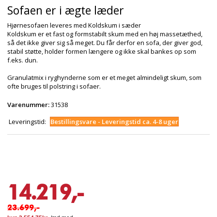
Sofaen er i ægte læder
Hjørnesofaen leveres med Koldskum i sæder
Koldskum er et fast og formstabilt skum med en høj massetæthed,
så det ikke giver sig så meget. Du får derfor en sofa, der giver god,
stabil støtte, holder formen længere og ikke skal bankes op som
f.eks. dun.
Granulatmix i ryghynderne som er et meget almindeligt skum, som
ofte bruges til polstring i sofaer.
Varenummer:
31538
Leveringstid:
Bestillingsvare - Leveringstid ca. 4-8 uger
14.219,-
23.699,-