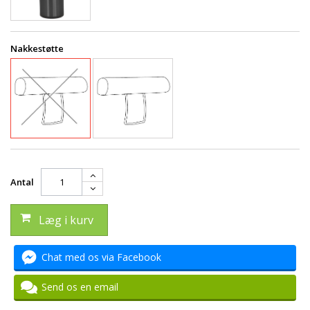
Nakkestøtte
Antal
Læg i kurv
Chat med os via Facebook
Send os en email