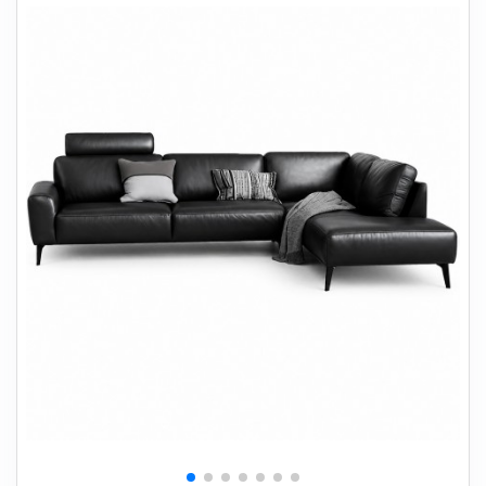
+
SOVEVÆRELSE
+
BØRNEMØBLER
+
KONTORMØBLER
+
OPBEVARING
+
TÆPPER
+
LAMPER
+
HAVEMØBLER
+
ENTREMØBLER
SPAR PENGE PÅ UDVALGTE VARER