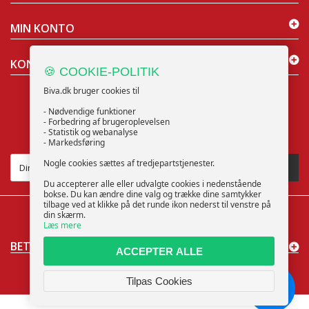
MIN KONTO
KONTAKT OS
🍪 COOKIE-POLITIK
Biva.dk bruger cookies til
- Nødvendige funktioner
- Forbedring af brugeroplevelsen
- Statistik og webanalyse
NYHEDSBREV
- Markedsføring
Nogle cookies sættes af tredjepartstjenester.
TILMELD
Du accepterer alle eller udvalgte cookies i nedenstående
bokse. Du kan ændre dine valg og trække dine samtykker
tilbage ved at klikke på det runde ikon nederst til venstre på
din skærm.
Læs mere
BETALINGSMÅDER
ACCEPTER ALLE
Cookieindstillinger
© 2025 Biva ApS | CVR: 40373853 | support@biva.dk
Tilpas Cookies
Chat