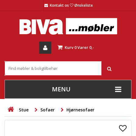
Kontakt os
Ønskeliste
Kurv
0
Varer
0,-
MENU
+
SOFAER
Stue
Sofaer
Hjørnesofaer
+
STUE
+
SPISESTUE