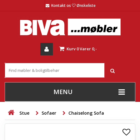
Kontakt os
Ønskeliste
Kurv
0
Varer
0,-
MENU
+
SOFAER
Stue
Sofaer
Chaiselong Sofa
+
STUE
+
SPISESTUE