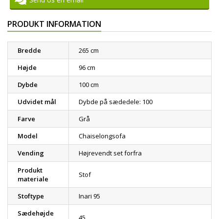
PRODUKT INFORMATION
Bredde
265 cm
Højde
96 cm
Dybde
100 cm
Udvidet mål
Dybde på sædedele: 100
Farve
Grå
Model
Chaiselongsofa
Vending
Højrevendt set forfra
Produkt
Stof
materiale
Stoftype
Inari 95
Sædehøjde
45