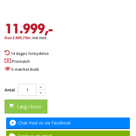
11.999,-
14 dages fortrydelse
Prismatch
E-mærket Butik
Antal
Læg i kurv
Chat med os via Facebook
Send os en email