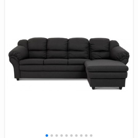
+
SOVEVÆRELSE
+
BØRNEMØBLER
+
KONTORMØBLER
+
OPBEVARING
+
TÆPPER
+
LAMPER
+
HAVEMØBLER
+
ENTREMØBLER
SPAR PENGE PÅ UDVALGTE VARER