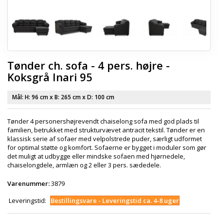
Tønder ch. sofa - 4 pers. højre -
Koksgrå Inari 95
Mål: H:
96 cm
x B:
265 cm
x D:
100 cm
Tønder 4 personershøjrevendt chaiselong sofa med god plads til
familien, betrukket med strukturvævet antracit tekstil. Tønder er en
klassisk serie af sofaer med velpolstrede puder, særligt udformet
for optimal støtte og komfort. Sofaerne er bygget i moduler som gør
det muligt at udbygge eller mindske sofaen med hjørnedele,
chaiselongdele, armlæn og 2 eller 3 pers. sædedele.
Varenummer:
3879
Leveringstid:
Bestillingsvare - Leveringstid ca. 4-8 uger