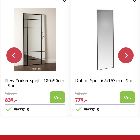
New Yorker spejl - 180x90cm
Dalton Spejl 67x193cm - Sort
- Sort
1.399,-
1.299,-
Vis
Vis
839,-
779,-
Tilgængelig
Tilgængelig