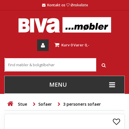
Kontakt os
Ønskeliste
Kurv
0
Varer
0,-
MENU
+
SOFAER
Stue
Sofaer
3 personers sofaer
+
STUE
+
SPISESTUE