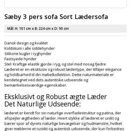
Sæby 3 pers sofa Sort Lædersofa
Mål: H:
101 cm
x B:
224 cm
x D:
90 cm
Dansk design og kvalitet
Koldskum i alle siddehynder
Silikone kugler i ryghynder
Fastsyede hynder
Stel: Kraftige elastik gjorde i ryg, og stel med nosag fjedre.
Læderet er en eksklusiv og robust lædertype, der tilføjer elegance
og holdbarhed til din møbelkollektion. Dette naturmateriale er
kendetegnet ved dets autentiske udseende og
bemærkelsesværdige egenskaber.
Eksklusivt og Robust ægte Læder
Det Naturlige Udseende:
læderet er kendt for sin naturlige overfladestruktur og patina, der
afspejler ægtheden af læder. Hvert stykke af læderet er unikt og
bærer spor af dyrets naturlige bevægelser og hudmønstre, hvilket
giver møblerne et rustikt og autentisk udseende, der kun forbedres