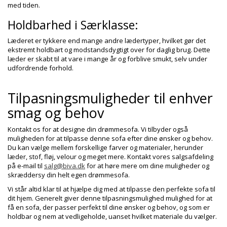
med tiden.
Holdbarhed i Særklasse:
Læderet er tykkere end mange andre lædertyper, hvilket gør det
ekstremt holdbart og modstandsdygtigt over for daglig brug. Dette
læder er skabt til at vare i mange år og forblive smukt, selv under
udfordrende forhold.
Tilpasningsmuligheder til enhver
smag og behov
Kontakt os for at designe din drømmesofa. Vi tilbyder også
muligheden for at tilpasse denne sofa efter dine ønsker og behov.
Du kan vælge mellem forskellige farver og materialer, herunder
læder, stof, fløj, velour og meget mere. Kontakt vores salgsafdeling
på e-mail til
salg@biva.dk
for at høre mere om dine muligheder og
skræddersy din helt egen drømmesofa.
Vi står altid klar til at hjælpe dig med at tilpasse den perfekte sofa til
dit hjem. Generelt giver denne tilpasningsmulighed mulighed for at
få en sofa, der passer perfekt til dine ønsker og behov, og som er
holdbar og nem at vedligeholde, uanset hvilket materiale du vælger.