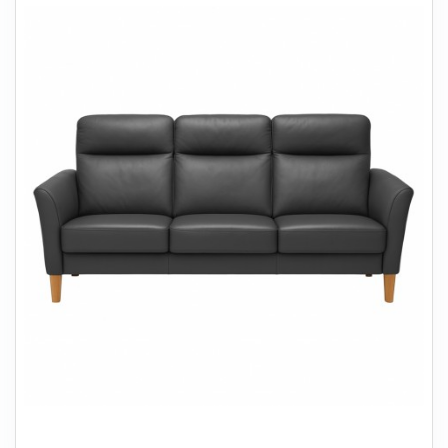
+
SOVEVÆRELSE
+
BØRNEMØBLER
+
KONTORMØBLER
+
OPBEVARING
+
TÆPPER
+
LAMPER
+
HAVEMØBLER
+
ENTREMØBLER
SPAR PENGE PÅ UDVALGTE VARER