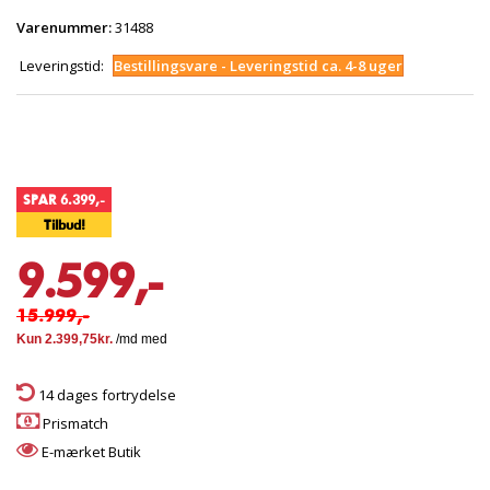
Varenummer:
31488
Leveringstid:
Bestillingsvare - Leveringstid ca. 4-8 uger
SPAR 6.399,-
Tilbud!
9.599,-
15.999,-
14 dages fortrydelse
Prismatch
E-mærket Butik