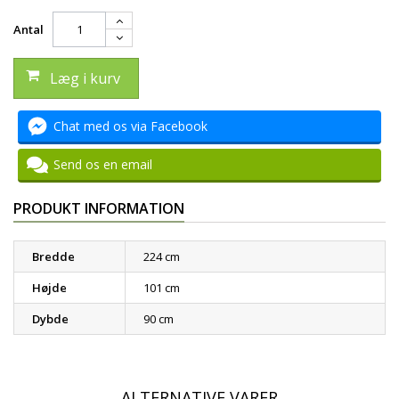
Antal
Læg i kurv
Chat med os via Facebook
Send os en email
PRODUKT INFORMATION
Bredde
224 cm
Højde
101 cm
Dybde
90 cm
ALTERNATIVE VARER