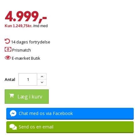
4.999,-
14 dages fortrydelse
Prismatch
E-mærket Butik
Antal
Læg i kurv
Chat med os via Facebook
Send os en email