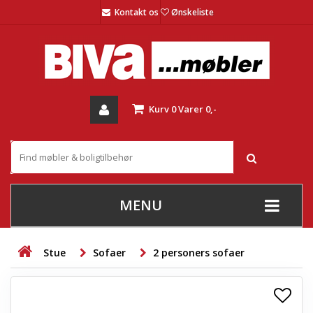
Kontakt os
Ønskeliste
Kurv
0
Varer
0,-
MENU
+
SOFAER
Stue
Sofaer
2 personers sofaer
+
STUE
+
SPISESTUE