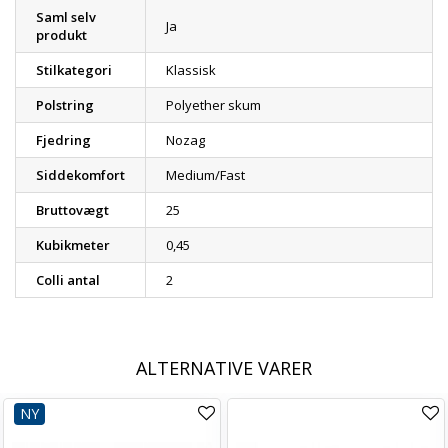
Saml selv
Ja
produkt
Stilkategori
Klassisk
Polstring
Polyether skum
Fjedring
Nozag
Siddekomfort
Medium/Fast
Bruttovægt
25
Kubikmeter
0,45
Colli antal
2
ALTERNATIVE VARER
NY