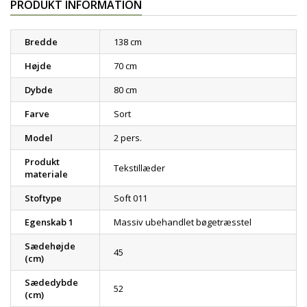
PRODUKT INFORMATION
Bredde
138 cm
Højde
70 cm
Dybde
80 cm
Farve
Sort
Model
2 pers.
Produkt
Tekstillæder
materiale
Stoftype
Soft 011
Egenskab 1
Massiv ubehandlet bøgetræsstel
Sædehøjde
45
(cm)
Sædedybde
52
(cm)