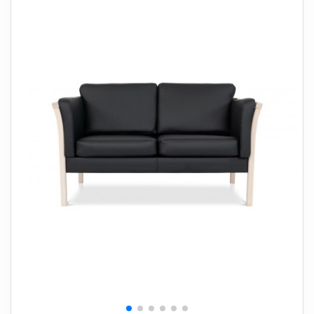
+
SOVEVÆRELSE
+
BØRNEMØBLER
+
KONTORMØBLER
+
OPBEVARING
+
TÆPPER
+
LAMPER
+
HAVEMØBLER
+
ENTREMØBLER
SPAR PENGE PÅ UDVALGTE VARER