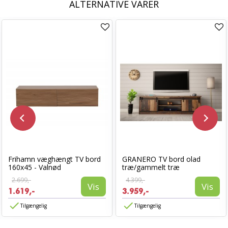
ALTERNATIVE VARER
Frihamn væghængt TV bord
GRANERO TV bord olad
160x45 - Valnød
træ/gammelt træ
2.699,-
4.399,-
Vis
Vis
1.619,-
3.959,-
Tilgængelig
Tilgængelig