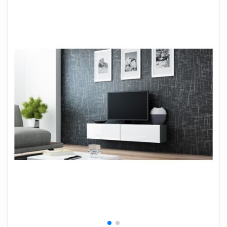
+
SOVEVÆRELSE
+
BØRNEMØBLER
+
KONTORMØBLER
+
OPBEVARING
+
TÆPPER
+
LAMPER
+
HAVEMØBLER
+
ENTREMØBLER
SPAR PENGE PÅ UDVALGTE VARER