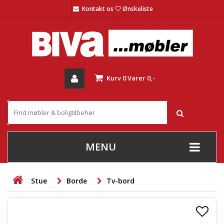
Kontakt os
Ønskeliste
Kurv
0
Varer
0,-
MENU
+
SOFAER
Stue
Borde
Tv-bord
+
STUE
+
SPISESTUE