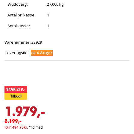
Bruttovægt
27.000 kg
Antal pr. kasse
1
Antal kasser
1
Varenummer:
33929
Leveringstid:
ca 4-8 uger
SPAR 219,-
Tilbud!
1.979,-
2.199,-