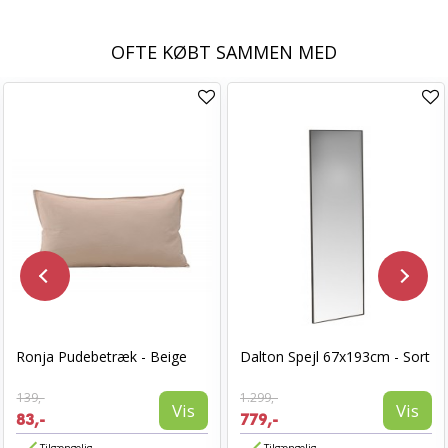
OFTE KØBT SAMMEN MED
Ronja Pudebetræk - Beige
Dalton Spejl 67x193cm - Sort
139,-
1.299,-
Vis
Vis
83,-
779,-