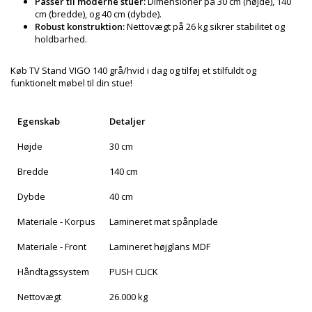
Passer til moderne stuer:
Dimensioner på 30 cm (højde), 140
cm (bredde), og 40 cm (dybde).
Robust konstruktion:
Nettovægt på 26 kg sikrer stabilitet og
holdbarhed.
Køb TV Stand VIGO 140 grå/hvid i dag og tilføj et stilfuldt og
funktionelt møbel til din stue!
Egenskab
Detaljer
Højde
30 cm
Bredde
140 cm
Dybde
40 cm
Materiale - Korpus
Lamineret mat spånplade
Materiale - Front
Lamineret højglans MDF
Håndtagssystem
PUSH CLICK
Nettovægt
26.000 kg