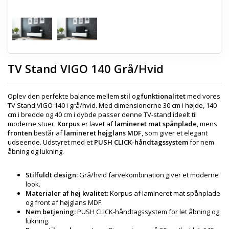
TV Stand VIGO 140 Grå/Hvid
Oplev den perfekte balance mellem
stil
og
funktionalitet
med vores
TV Stand VIGO 140 i grå/hvid. Med dimensionerne 30 cm i højde, 140
cm i bredde og 40 cm i dybde passer denne TV-stand ideelt til
moderne stuer.
Korpus
er lavet af
lamineret mat spånplade
, mens
fronten
består af
lamineret højglans MDF
, som giver et elegant
udseende. Udstyret med et
PUSH CLICK-håndtagssystem
for nem
åbning og lukning.
Stilfuldt design:
Grå/hvid farvekombination giver et moderne
look.
Materialer af høj kvalitet:
Korpus af lamineret mat spånplade
og front af højglans MDF.
Nem betjening:
PUSH CLICK-håndtagssystem for let åbning og
lukning.