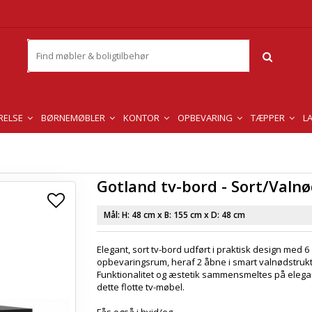
RELSE
BØRNEMØBLER
KONTOR
OPBEVARING
TÆPPER
L
Gotland tv-bord - Sort/Valn
Mål: H:
48 cm
x B:
155 cm
x D:
48 cm
Elegant, sort tv-bord udført i praktisk design med 6
opbevaringsrum, heraf 2 åbne i smart valnødstrukt
Funktionalitet og æstetik sammensmeltes på elegant
dette flotte tv-møbel.