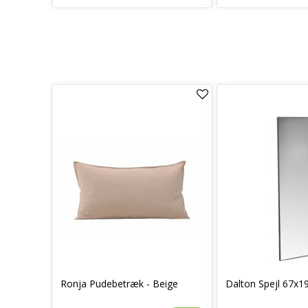
0 x 70 -
Ronja Pudebetræk - Beige
Dalton Spejl 67x1