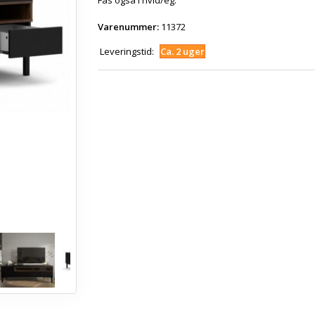
Fås også i hvid/eg.
Varenummer:
11372
Leveringstid:
Ca. 2 uger