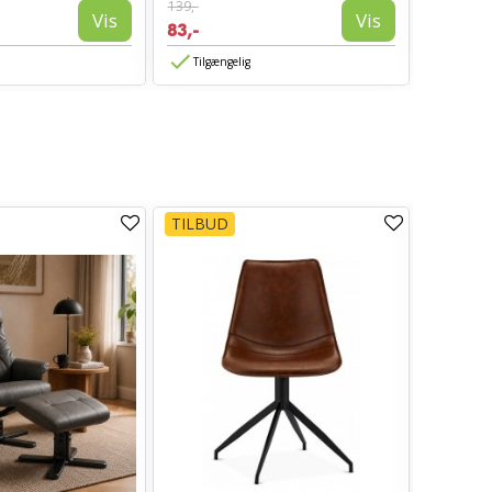
139,-
594,-
Vis
Vis
83,-
Tilgæn
Tilgængelig
TILBUD
TILBUD