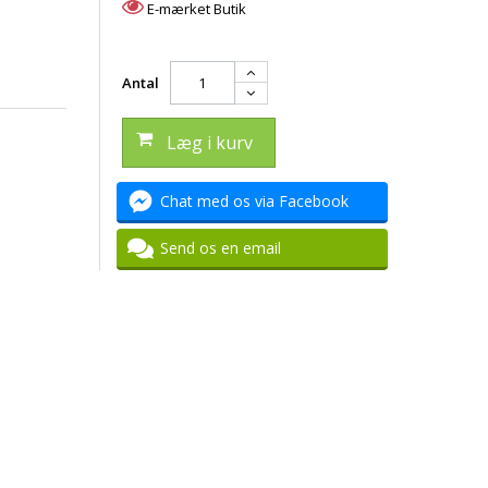
E-mærket Butik
Antal
Læg i kurv
Chat med os via Facebook
Send os en email