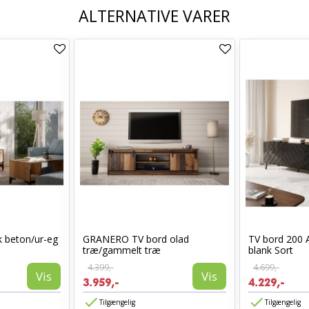
ALTERNATIVE VARER
 beton/ur-eg
GRANERO TV bord olad
TV bord 200 
træ/gammelt træ
blank Sort
4.399,-
4.699,-
Vis
Vis
3.959,-
4.229,-
Tilgængelig
Tilgængelig