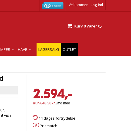
Velkommen
Log ind
Kurv
0
Varer
0,-
AMPER
HAVE
LAGERSALG
OUTLET
ød
2.594,-
ur.
 vis i
14 dages fortrydelse
Prismatch