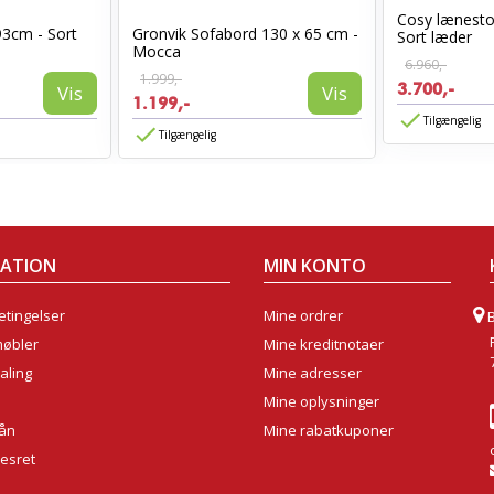
Cosy lænest
93cm - Sort
Gronvik Sofabord 130 x 65 cm -
Sort læder
Mocca
6.960,-
1.999,-
3.700,-
Vis
Vis
1.199,-
Tilgængelig
Tilgængelig
MATION
MIN KONTO
tingelser
Mine ordrer
møbler
Mine kreditnotaer
aling
Mine adresser
Mine oplysninger
lån
Mine rabatkuponer
sesret