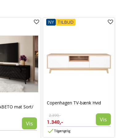
NY
TILBUD
NY
Copenhagen TV-bænk Hvid
Toscana 
ABETO mat Sort/
skydedø
2.399,-
3.999,-
Vis
1.340,-
2.999,-
Vis
Tilgængelig
Tilgæn