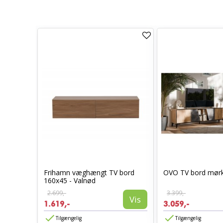
Sort
Frihamn væghængt TV bord
OVO TV bord mørk
160x45 - Valnød
2.699,-
3.399,-
Vis
Vis
1.619,-
3.059,-
Tilgængelig
Tilgængelig