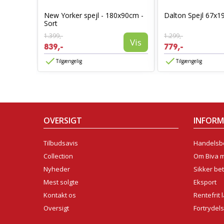
New Yorker spejl - 180x90cm -
Dalton Spejl 67x1
50cm
Sort
Vis
1.399,-
1.299,-
Vis
839,-
779,-
Tilgængelig
Tilgængelig
OVERSIGT
INFOR
Tilbudsavis
Handelsbe
Collection
Om Biva 
Nyheder
Sikker bet
Mest solgte
Eksport
Kontakt os
Rentefrit 
Oversigt
Fortrydel