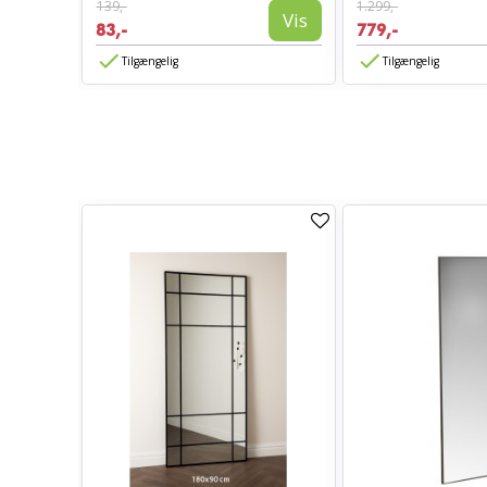
139,-
1.299,-
Vis
Vis
83,-
779,-
Tilgængelig
Tilgængelig