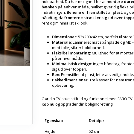
holdbarhed. Du har mulighed for at
montere døre
bænken på enhver måde
, hvilket giver dig fleksibili
indretningen.
Benene er fremstillet af plast
, og d
håndtag, da
fronterne strækker sig ud over topp
rent og minimalistisk look.
Dimensioner
: 52x200x42 cm, perfekt til store 
Materiale
: Lamineret mat spånplade og MDF
med folie, sikrer holdbarhed.
Fleksibel montering
: Mulighed for at monte
på enhver måde.
Minimalistisk design
: Ingen håndtag, fronte
sig ud over toppen.
Ben
: Fremstillet af plast, lette at vedligeholde.
Pakkedimensioner
: Tre kasser for nem tran
opbevaring.
Gør din TV-stue stilfuld og funktionel med FARO TV
Køb nu
og opgrader din boligindretning!
Egenskab
Detaljer
Højde
52 cm