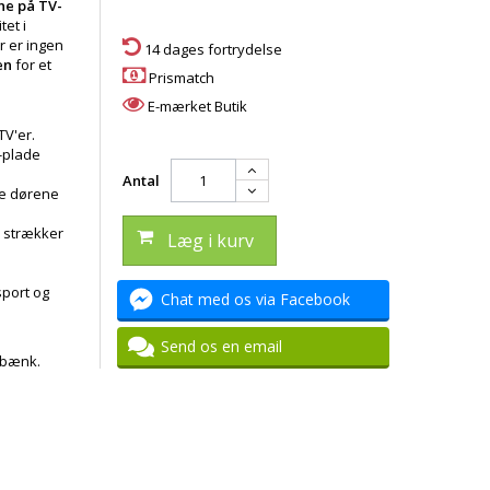
ne på TV-
tet i
er er ingen
14 dages fortrydelse
en
for et
Prismatch
E-mærket Butik
TV'er.
-plade
Antal
re dørene
r strækker
Læg i kurv
sport og
Chat med os via Facebook
Send os en email
-bænk.