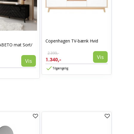
Copenhagen TV-bænk Hvid
Toscana 
ABETO mat Sort/
skydedø
2.399,-
3.999,-
Vis
1.340,-
2.999,-
Vis
Tilgængelig
Tilgæn
TILBUD