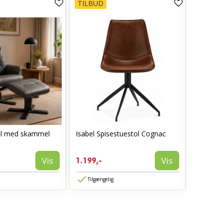
TILBUD
TILBUD
ol med skammel
Isabel Spisestuestol Cognac
I_Oregon
læderlo
999,-
Vis
Vis
1.199,-
594,-
Tilgængelig
Tilgæn