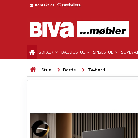
Kontakt os
Ønskeliste
SOFAER
DAGLIGSTUE
SPISESTUE
SOVEVÆ
Stue
Borde
Tv-bord