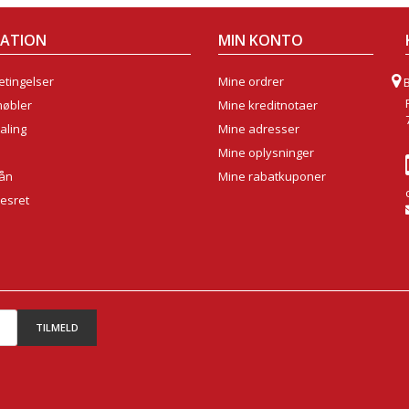
MATION
MIN KONTO
tingelser
Mine ordrer
møbler
Mine kreditnotaer
aling
Mine adresser
Mine oplysninger
lån
Mine rabatkuponer
sesret
TILMELD