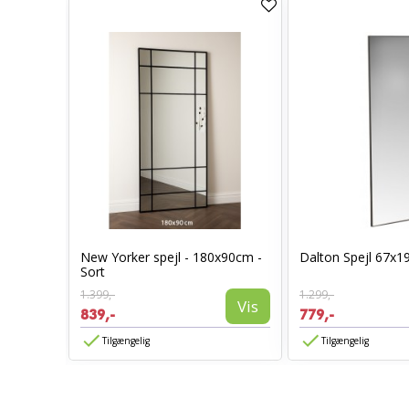
Sort
New Yorker spejl - 180x90cm -
Dalton Spejl 67x1
Sort
1.399,-
1.299,-
Vis
Vis
839,-
779,-
Tilgængelig
Tilgængelig