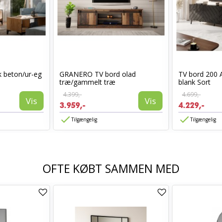
 beton/ur-eg
GRANERO TV bord olad
TV bord 200 
træ/gammelt træ
blank Sort
4.399,-
4.699,-
Vis
Vis
3.959,-
4.229,-
Tilgængelig
Tilgængelig
OFTE KØBT SAMMEN MED