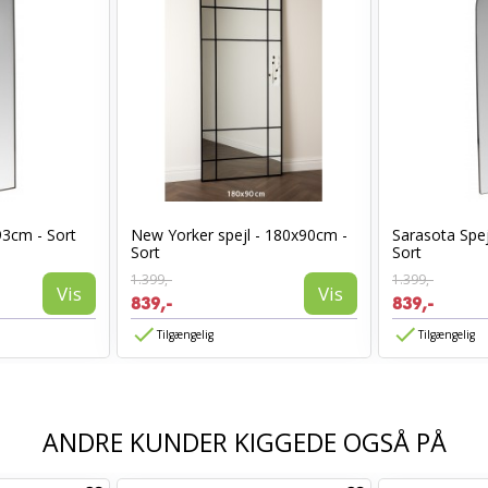
93cm - Sort
New Yorker spejl - 180x90cm -
Sarasota Spej
Sort
Sort
1.399,-
1.399,-
Vis
Vis
839,-
839,-
Tilgængelig
Tilgængelig
ANDRE KUNDER KIGGEDE OGSÅ PÅ