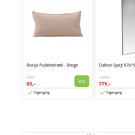
0 x 70 -
Ronja Pudebetræk - Beige
Dalton Spejl 67x1
139,-
1.299,-
Vis
Vis
83,-
779,-
Tilgængelig
Tilgængelig