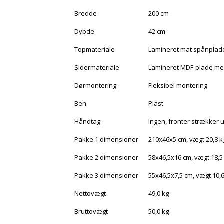
Bredde
200 cm
Dybde
42 cm
Topmateriale
Lamineret mat spånplad
Sidermateriale
Lamineret MDF-plade med
Dørmontering
Fleksibel montering
Ben
Plast
Håndtag
Ingen, fronter strækker 
Pakke 1 dimensioner
210x46x5 cm, vægt 20,8 k
Pakke 2 dimensioner
58x46,5x16 cm, vægt 18,5
Pakke 3 dimensioner
55x46,5x7,5 cm, vægt 10,6
Nettovægt
49,0 kg
Bruttovægt
50,0 kg