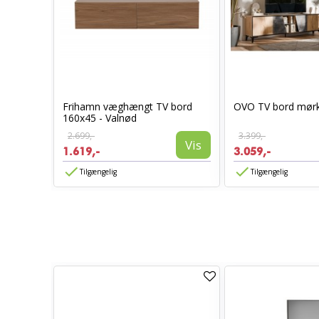
Sort
Frihamn væghængt TV bord
OVO TV bord mørk
160x45 - Valnød
2.699,-
3.399,-
Vis
Vis
1.619,-
3.059,-
Tilgængelig
Tilgængelig