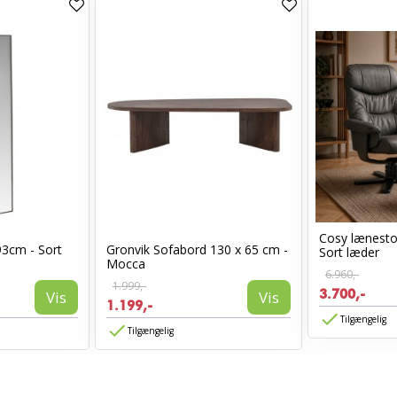
Cosy lænest
93cm - Sort
Gronvik Sofabord 130 x 65 cm -
Sort læder
Mocca
6.960,-
1.999,-
3.700,-
Vis
Vis
1.199,-
Tilgængelig
Tilgængelig