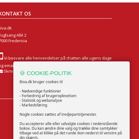
KONTAKT OS
Biva.dk
Fuglsang Allé 2
7000 Fredericia
Vi besvare alle henvendelser på chatten alle ugens dage
og email Mandag til Fredag
Skriv til os
🍪 COOKIE-POLITIK
Biva.dk bruger cookies til
- Nødvendige funktioner
- Forbedring af brugeroplevelsen
- Statistik og webanalyse
- Markedsføring
FØLG OS
Nogle cookies sættes af tredjepartstjenester.
Du accepterer alle eller udvalgte cookies i nedenstående
bokse. Du kan ændre dine valg og trække dine samtykker
tilbage ved at klikke på det runde ikon nederst til venstre på
din skærm.