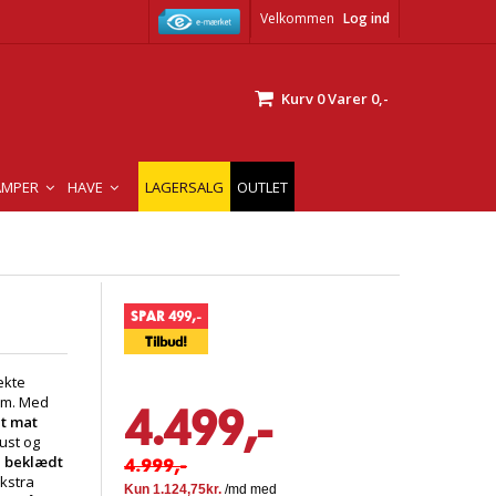
Velkommen
Log ind
Kurv
0
Varer
0,-
AMPER
HAVE
LAGERSALG
OUTLET
SPAR 499,-
Tilbud!
ekte
jem. Med
4.499,-
t mat
ust og
e beklædt
4.999,-
kstra