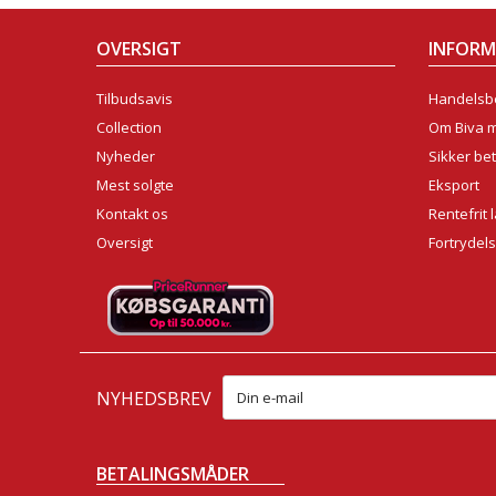
OVERSIGT
INFOR
Tilbudsavis
Handelsbe
Collection
Om Biva 
Nyheder
Sikker bet
Mest solgte
Eksport
Kontakt os
Rentefrit 
Oversigt
Fortrydel
NYHEDSBREV
BETALINGSMÅDER