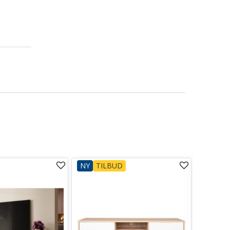
NY
TILBUD
NY