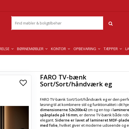
RELSE
BØRNEMØBLER
KONTOR
OPBEVARING
TÆPPER
L
FARO TV-bænk
Sort/Sort/håndværk eg
FARO TV-bænk Sort/Sort/håndværk eg er den perf
løsning til at kombinere stil og funktionalitet i dit h
dimensionerne 52x200x42
cm og en top i
laminere
spånplade på 16 mm
, er denne TV-bænk både rob
elegant.
Siderne er lavet af lamineret MDF-plad
med folie
, hvilket giver et moderne udseende og e