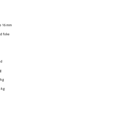
e 16 mm
 folie
ud
g
 kg
 kg